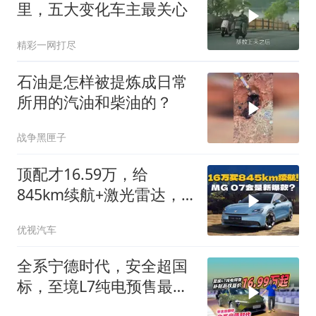
里，五大变化车主最关心
精彩一网打尽
石油是怎样被提炼成日常
所用的汽油和柴油的？
战争黑匣子
顶配才16.59万，给
845km续航+激光雷达，
MG 07这是掀桌子了？
优视汽车
全系宁德时代，安全超国
标，至境L7纯电预售最低
16.99万元起