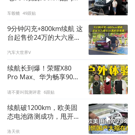
充，香吗？
车毂轆
49跟贴
9分钟闪充+800km续航 这
台起售价24万的大六座
SUV真的没得黑
汽车大世界V
续航长到爆！荣耀X80
Pro Max、华为畅享90
Pro Max和红米Note 17
请不要叫我测评君
6跟贴
Pro户外体验
续航破1200km，欧美固
态电池路测成功，甩开国
产20年？
洛天依