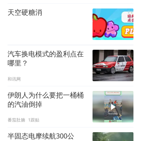
天空硬糖消
汽车换电模式的盈利点在
哪里？
和讯网
伊朗人为什么要把一桶桶
的汽油倒掉
番茄肚腩
1跟贴
半固态电摩续航300公