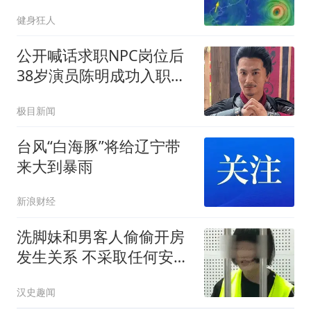
健身狂人
公开喊话求职NPC岗位后
38岁演员陈明成功入职万
岁山
极目新闻
台风“白海豚”将给辽宁带
来大到暴雨
新浪财经
洗脚妹和男客人偷偷开房
发生关系 不采取任何安全
措施
汉史趣闻