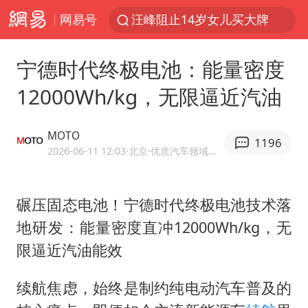
网易号
汪峰阻止14岁女儿买大牌
“立秋的第一杯奶茶”又爆单了
宁德时代终极电池：能量密度
四川宜宾市高县发生4.9级地震
12000Wh/kg，无限逼近汽油
王力宏演唱会黄牛带观众藏匿被查获
泰国校园枪击案死亡人数升至7人
MOTO
1196
佛山通报笔试前13被淘汰后5名进体检
2026-06-11 12:03
·北京
·优质汽车领域创作者
陕西省委书记赶赴柞水县杏坪镇
碾压固态电池！
宁德时代
终极电池技术落
女孩摆摊卖菌子时收到北大通知书
地研发：能量密度直冲12000Wh/kg，无
公司“上四休三”但要降薪1000元
限逼近汽油能效
改名后的“青海拉面”店
广岛核爆81周年央视播《奥本海默》
续航焦虑，始终是制约纯电动汽车普及的