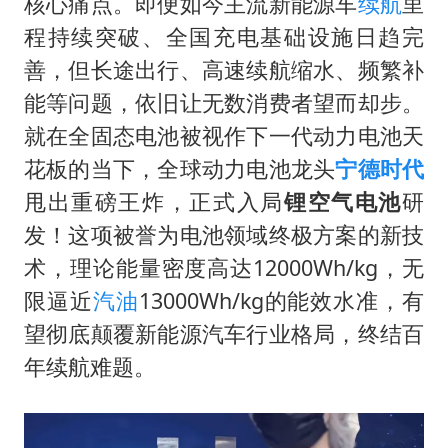
台风灿鸿未来对中国无影响
核心痛点。即便如今主流新能源车
续航
里
程持续突破、全国充电基础设施日趋完
河南某医院2.33亿工程串标案细节披露
善，但长途出行、高速续航缩水、频繁补
立秋的仪式感
能等问题，依旧让无数消费者望而却步。
朱雨玲晋级WTT横滨冠军赛女单八强
就在全固态电池被视作下一代动力电池天
“中国蔬菜之乡”最高温达41.8℃
花板的当下，全球动力电池龙头
宁德时代
东方之约 相约未来
甩出重磅王炸，正式入局
锂空气电池
研
发！这项被誉为电池领域终极方案的新技
术，理论能量密度高达12000Wh/kg，无
限逼近
汽油
13000Wh/kg的能效水准，有
望彻底颠覆新能源汽车行业格局，终结百
年续航难题。