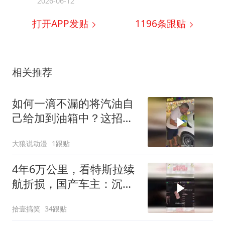
2026-06-12
打开APP发贴
1196
条跟贴
相关推荐
如何一滴不漏的将汽油自
己给加到油箱中？这招竟
然从来没见过！
大狼说动漫
1跟贴
4年6万公里，看特斯拉续
航折损，国产车主：沉默
了
拾壹搞笑
34跟贴