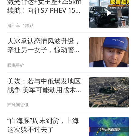
激光雷达+女王座+255km
续航！向往S7 PHEV 15万
级真能打
鬼斗车
1跟贴
大冰承认恋情风波升级，
牵扯另一女子，惊动警
方，两人关系有真相
眼底星碎
美媒：若与中俄爆发地区
战争 美军可能动用战术核
武器
环球网资讯
“白海豚”周末到货，上海
这次躲不过去了