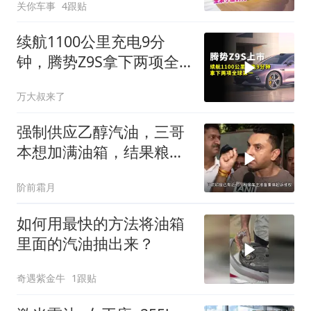
关你车事
4跟贴
续航1100公里充电9分
钟，腾势Z9S拿下两项全
球第一
万大叔来了
强制供应乙醇汽油，三哥
本想加满油箱，结果粮水
先崩了
阶前霜月
如何用最快的方法将油箱
里面的汽油抽出来？
奇遇紫金牛
1跟贴