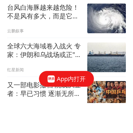
台风白海豚越来越危险！
不是风有多大，而是它登
陆后可能赖着不走
云鹏叙事
全球六大海域卷入战火 专
家：伊朗和乌战场或正"连
接"
红星新闻
App内打开
又一部电影撤档 院线从业
者：早已习惯 逐渐无所谓
了
中国新闻周刊
她是东方卫视新一姐，半
年毕业落户上海，复旦硕