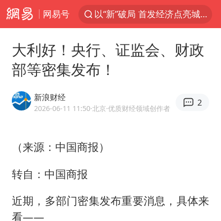
网易号
以“新”破局 首发经济点亮城市消费活力
台风白海豚影响中国已成定局
大利好！央行、证监会、财政
中方回应是否开采太平洋海底稀土资源
部等密集发布！
外交部发言人就广岛核爆81周年等答记者问
昆明石林火把节
新浪财经
2
台风白海豚即将进入48小时警戒线
2026-06-11 11:50
·北京
·优质财经领域创作者
我国编制完成新版全月地质图
（来源：中国商报）
胡塞武装袭扰红海航运行动升级
郑国霖回应去景区上班被保安拦下
转自：中国商报
80后女柜员逆袭成4200亿银行副行长
近期，多部门密集发布重要消息，具体来
感觉全东北都在等7号
看——