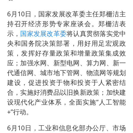
扎哈罗娃批广岛市长不提美国原子弹
泰国一女公务员妆容引争议 本人回应
6月10日，国家发展改革委主任郑栅洁主
持召开经济形势专家座谈会。郑栅洁表
女子利用漏洞0元薅走3000多件家电
示，
国家发展改革委
将认真贯彻落实党中
把党建设得更加坚强有力
央和国务院决策部署，用好用足宏观政
关之琳否认与27岁模特的恋情
策，发挥好存量政策和增量政策集成效
多地要求领导干部带头休假
应；加强水网、新型电网、算力网、新一
奋进开新局 实干挑大梁
代通信网、城市地下管网、物流网等规划
建设，促进投资于物和投资于人紧密结
合，实施好消费品以旧换新政策；加快建
设现代化产业体系，全面实施“人工智能
+”行动。
6月10日，工业和信息化部办公厅、市场