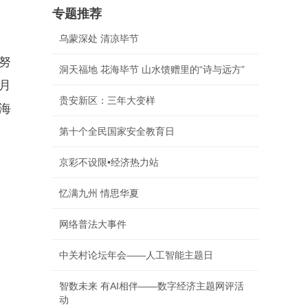
专题推荐
乌蒙深处 清凉毕节
努
洞天福地 花海毕节 山水馈赠里的“诗与远方”
月
贵安新区：三年大变样
海
第十个全民国家安全教育日
京彩不设限•经济热力站
忆满九州 情思华夏
网络普法大事件
中关村论坛年会——人工智能主题日
智数未来 有AI相伴——数字经济主题网评活
动