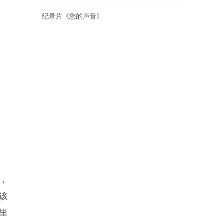
纪录片《您的声音》
，
该
里