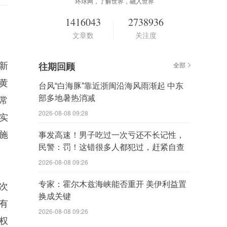
环球网，了解世界，融入世界
1416043
2738936
文章数
关注度
新
往期回顾
全部
黄
台风“白海豚”靠近浙闽沿海风雨渐起 中东
部多地暑热消减
常
2026-08-08 09:28
实
施
事发高速！男子吃过一次亏还不长记性，
民警：罚！这错很多人都犯过，赶紧自查
2026-08-08 09:26
专家：霍尔木兹海峡能否重开 美伊利益置
次
换成关键
有
2026-08-08 09:26
权