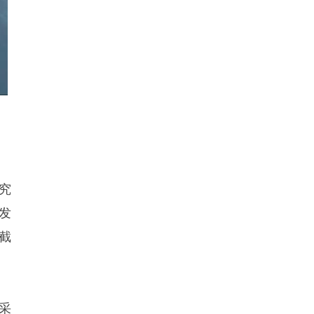
究
发
截
采