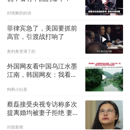
封情舞韵的诗
菲律宾急了，美国要抓前
高官，引渡战打响了
奥利奥变薄了的
外国网友看中国乌江水墨
江南，韩国网友：我看见
了中国落后的一面
狗剩小白菜
蔡磊接受央视专访称多次
提离婚均被妻子拒绝 妻子
回应
封面新闻