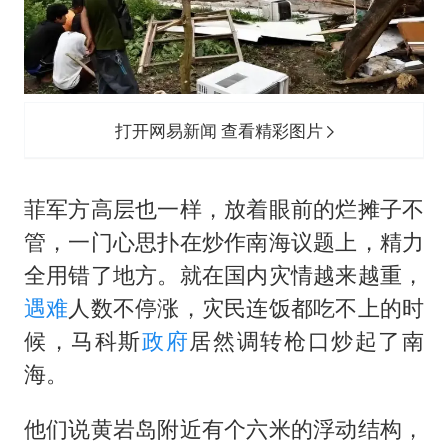
打开网易新闻 查看精彩图片
菲军方高层也一样，放着眼前的烂摊子不
管，一门心思扑在炒作南海议题上，精力
全用错了地方。就在国内灾情越来越重，
遇难
人数不停涨，灾民连饭都吃不上的时
候，马科斯
政府
居然调转枪口炒起了南
海。
他们说黄岩岛附近有个六米的浮动结构，