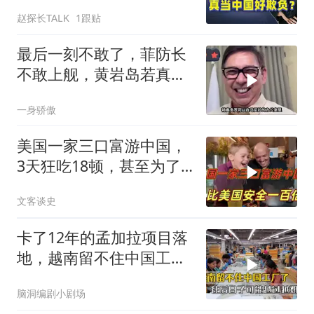
解放军直接上硬菜
赵探长TALK
1跟贴
最后一刻不敢了，菲防长
不敢上舰，黄岩岛若真打
仗，结局难逃4字
一身骄傲
美国一家三口富游中国，
3天狂吃18顿，甚至为了
美食想定居
文客谈史
卡了12年的孟加拉项目落
地，越南留不住中国工
厂，今年越过越难
脑洞编剧小剧场