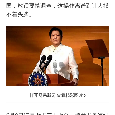
医疗垃圾做手机壳 这也是谋财害命
国，放话要搞调查，这操作离谱到让人摸
经销商证实雪佛兰暂停在华新车销售
不着头脑。
武契奇：欧洲已处于大战边缘
7月CPI同比上涨0.5% 经济内生增长动力持续增强
无锡降雨量冲至全国第一
下党之路
打开网易新闻 查看精彩图片