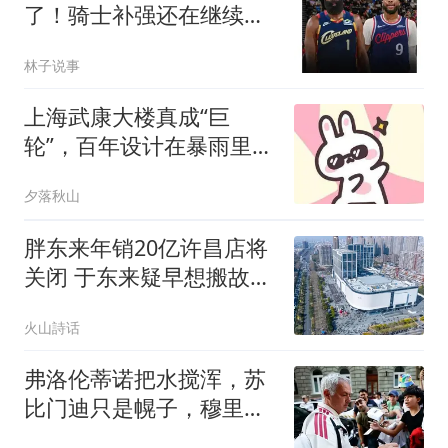
了！骑士补强还在继续，
全新阵容也给了他底气
林子说事
上海武康大楼真成“巨
轮”，百年设计在暴雨里实
景兑现
夕落秋山
胖东来年销20亿许昌店将
关闭 于东来疑早想搬故意
炒作
火山詩话
弗洛伦蒂诺把水搅浑，苏
比门迪只是幌子，穆里尼
奥坚信“最己阵”