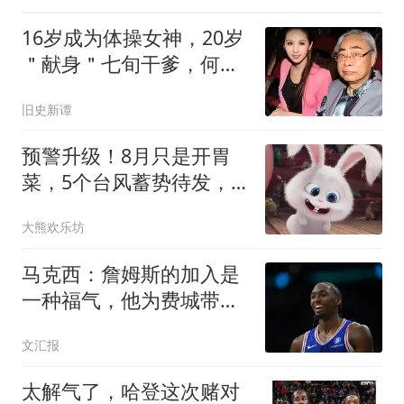
16岁成为体操女神，20岁
＂献身＂七旬干爹，何天
儿如今过得如何
旧史新谭
预警升级！8月只是开胃
菜，5个台风蓄势待发，
14省市暴雨来袭
大熊欢乐坊
马克西：詹姆斯的加入是
一种福气，他为费城带来
谦逊
文汇报
太解气了，哈登这次赌对