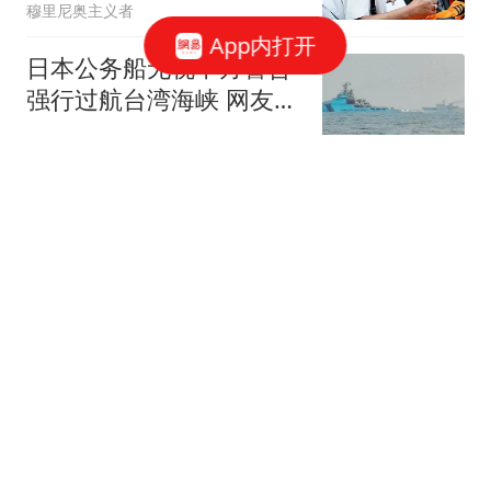
穆里尼奥主义者
App内打开
日本公务船无视中方警告
强行过航台湾海峡 网友急
了
青青子衿
“白海豚”致武汉狂降
10℃，三伏天最低温将迎
来22℃，未来三天将有较
生性洒脱
强风雨，注意防范
母子三人从四川乘动车去
湖南郴州，阴差阳错到了
陕西彬州，当事人：买票
环球网资讯
时打错字了，难怪越走越
冷