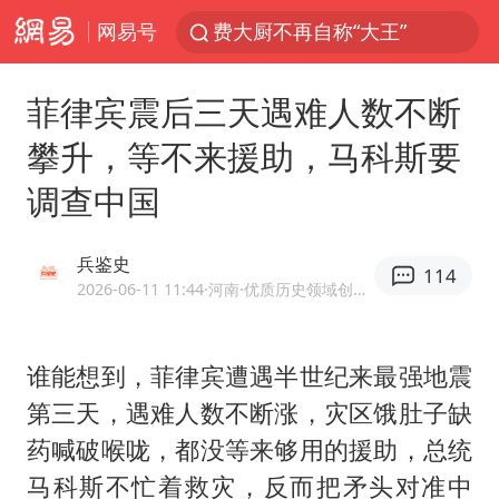
网易号
费大厨不再自称“大王”
APEC峰会倒计时100天
菲律宾震后三天遇难人数不断
众星发文悼念秦焰
攀升，等不来援助，马科斯要
“还不如不放假”
调查中国
独闯南太行失联女子遗体已找到
辽宁28名务农人员中暑死亡？官方辟谣
兵鉴史
114
SK海力士回应“或出售重庆工厂”传闻
2026-06-11 11:44
·河南
·优质历史领域创作者
白海豚突然大拐弯 走出罕见路线
钟睒睒：必须限制电商平台权力
谁能想到，菲律宾遭遇半世纪来最强地震
第三天，遇难人数不断涨，灾区饿肚子缺
大连一起飞航班因乘客可乐爆瓶折返
药喊破喉咙，都没等来够用的援助，总统
血指纹匹配成功，20年悬案告破！凶手被执行死刑
马科斯不忙着救灾，反而把矛头对准中