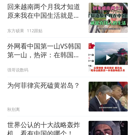
回来越南两个月我才知道
原来我在中国生活就是有
钱人的生活
东方硕果
112跟贴
外网看中国第一山VS韩国
第一山，热评：在韩国土
堆也算山？
强哥说数码
为何菲律宾死磕黄岩岛？
秋别离
世界公认的十大战略轰炸
机，看有中国的哪个！