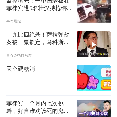
监控曝光：一中国老板在
菲律宾遭5名壮汉持枪绑
架，勒索100万美元
半岛晨报
十九比四绝杀！萨拉弹劾
案被一票锁定，马科斯到
底输在哪？
青春染指红颜梦
天空硬糖消
菲律宾一个月内七次挑
衅，好言难劝该死的鬼，