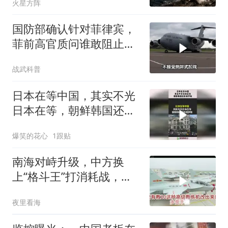
火星方阵
国防部确认针对菲律宾，
菲前高官质问谁敢阻止中
国拖船
战武科普
日本在等中国，其实不光
日本在等，朝鲜韩国还有
俄罗斯！
爆笑的花心
1跟贴
南海对峙升级，中方换
上“格斗王”打消耗战，马
科斯这步棋走错了
夜里看海