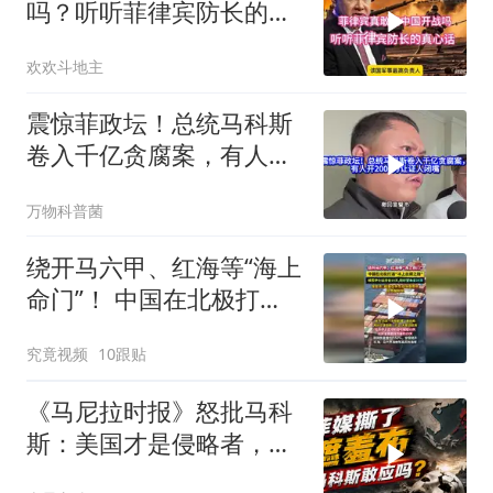
吗？听听菲律宾防长的真
心话！
欢欢斗地主
震惊菲政坛！总统马科斯
卷入千亿贪腐案，有人开
2000万让证人闭嘴
万物科普菌
绕开马六甲、红海等“海上
命门”！ 中国在北极打
通“冰上丝绸之路”
究竟视频
10跟贴
《马尼拉时报》怒批马科
斯：美国才是侵略者，你
敢退出美菲同盟吗