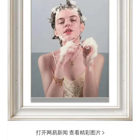
“今天得有40℃了吧 为啥还不预警”
“新疆阿勒泰八月能滑雪”不实
U17国足点球大战淘汰河床晋级决赛
日本试射“战斧”导弹，国防部回应
胡彦斌获《歌手2026》歌王
名创优品回应女子吐槽内裤质量差
夯实基础开新局
打开网易新闻 查看精彩图片