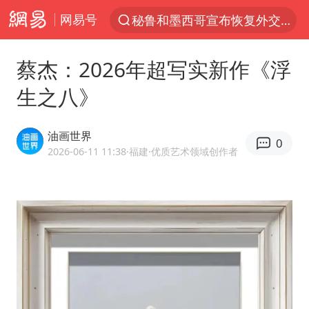
网易号
“电影+”如何激发千亿级消费新活力？
台风白海豚已进入24小时警戒线
蔡杰：2026年超写实新作《浮
沙特土耳其巴基斯坦签署共同防务协议
生之八》
美股存储板块集体大跌
中医教你一招提升气血
油画世界
0
上海：台风白海豚或将带来龙卷风
2026-06-11 11:38
·福建
·优质艺术领域创作者
四川宜宾地震网友称睡觉被摇醒
百花奖开幕式
老中医：立秋后养心是关键
中国女篮70-67险胜尼日利亚女篮
国防部：坚决反制任何闹海挑衅图谋