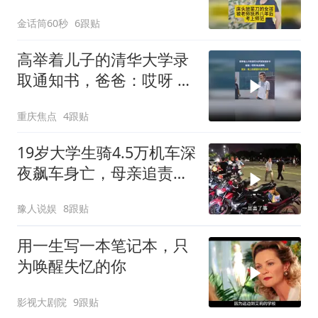
金话筒60秒
6跟贴
高举着儿子的清华大学录
取通知书，爸爸：哎呀 有
点晒啊
重庆焦点
4跟贴
19岁大学生骑4.5万机车深
夜飙车身亡，母亲追责，
辅导员曝更多
豫人说娱
8跟贴
用一生写一本笔记本，只
为唤醒失忆的你
影视大剧院
9跟贴