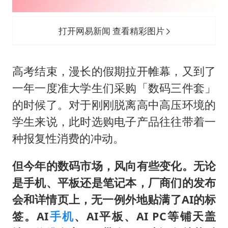
新疆一婚礼线上邀请引热议
《龙餐馆》 冲奖
打开网易新闻 查看精彩图片
国足U17与阿森纳决赛取消 并列冠军
上门女婿出轨女邻居多年被判重婚罪
高考结束，漫长的假期拉开帷幕，又到了
构建更高水平的全民健身公共服务体系
一年一度准大学生们采购「数码三件套」
韩军前线部队连曝丑闻
的时候了。对于刚刚脱离高中高压环境的
奋力开创中国式现代化建设新局面
学生来说，此时选购电子产品往往带着一
种报复性消费的冲动。
但今年的数码市场，风向有些变化。无论
是手机、平板还是笔记本，厂商们的发布
会和详情页上，无一例外地贴满了AI的标
签。AI
手机
、AI平板、AI PC等铺天盖