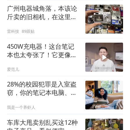
广州电器城角落，本该论
斤卖的旧相机，在这里打
败了iPhone
雷科技
89跟贴
450W充电器！这台笔记
本也太夸张了！它更像是
在问你：游戏本到底能被
爱范儿
做到多夸张？
28%的校园犯罪是入室盗
窃，你的笔记本电脑、手
机和自行车谁来兜底？
我是一个养虾人
车库大甩卖别乱买这12种