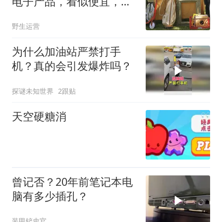
电子产品，看似便宜，修
起来可能亏大了
野生运营
为什么加油站严禁打手
机？真的会引发爆炸吗？
探谜未知世界
2跟贴
天空硬糖消
曾记否？20年前笔记本电
脑有多少插孔？
装甲铲史官