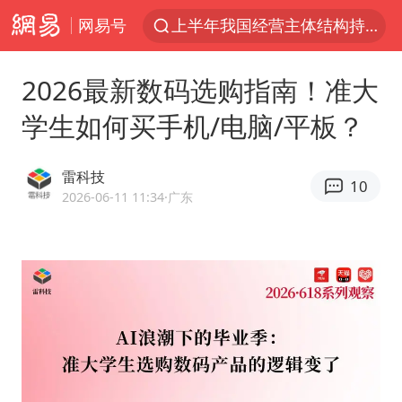
网易号
上半年我国经营主体结构持续优化
白海豚登陆强度略强于巴威
2026最新数码选购指南！准大
《披荆斩棘2026》阵容官宣
学生如何买手机/电脑/平板？
杭州机场已取消航班388架次
浙江省委书记：该停下的坚决停下来
雷科技
10
中国籍豪华游艇富商之子在泰国被杀
2026-06-11 11:34
·广东
美将每月供乌爱国者拦截导弹
白海豚北上或致京津冀暴雨
上海中心千吨“镇楼神器”摆动明显
10余省份将出现强风雨 局地特大暴雨
世界第1特鲁姆普斯诺克中国赛一轮游