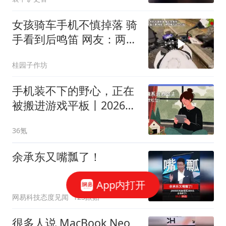
女孩骑车手机不慎掉落 骑
手看到后鸣笛 网友：两人
凑不出一句
桂园子作坊
手机装不下的野心，正在
被搬进游戏平板丨2026游
戏平板使用趋势观察
36氪
余承东又嘴瓢了！
App内打开
网易科技态度见闻
123跟贴
很多人说 MacBook Neo