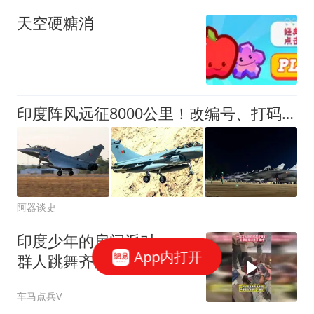
天空硬糖消
印度阵风远征8000公里！改编号、打码遮羞，被击落4架瞒不住了！
阿器谈史
印度少年的房间派对，一
App内打开
群人跳舞齐声歌唱，土嗨
的场面十分尴尬
车马点兵V