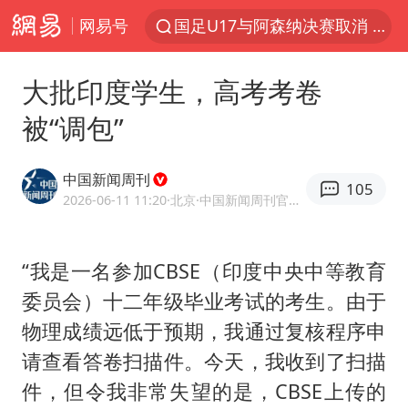
网易号
国足U17与阿森纳决赛取消 并列冠军
2025年小学教师减少13.19万
大批印度学生，高考考卷
王艺迪2-4不敌张本美和止步4强
被“调包”
以军士兵把枪口对准中国记者
上门女婿出轨女邻居多年被判重婚罪
中国新闻周刊
105
韩军前线部队连曝丑闻
2026-06-11 11:20
·北京
·中国新闻周刊官方网易号
女子发现前夫婚内与第三者育子
“我是一名参加CBSE（印度中央中等教育
《龙餐馆》 冲奖
委员会）十二年级毕业考试的考生。由于
笔试第一被劝弃考涉事副校长被撤职
物理成绩远低于预期，我通过复核程序申
构建更高水平的全民健身公共服务体系
请查看答卷扫描件。今天，我收到了扫描
挡“张雪机车”民进党当局怕什么
件，但令我非常失望的是，CBSE上传的