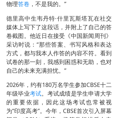
香港高温刷新历史纪录
物理
答卷
，不是我的。”
灌溉水坝被隔成鱼塘 村民投诉20余年
德里高中生韦丹特·什里瓦斯塔瓦在社交
中国第1高楼阻尼器摆动明显
媒体上写下了这段话，并附上了自己的答
奋力开创中国式现代化建设新局面
卷截图。他近日在接受《中国新闻周刊》
采访时说：“那些答案、书写风格和表达
方式，都与我本人作答的内容不符。看到
试卷的那一刻，我感到困惑和无助，也对
自己的未来充满担忧。”
2026年，约有180万名学生参加CBSE十二
年级毕业
考试
。考试成绩是学生申请大学
的重要依据，因此这场考试也常被视
为“印度高考”。今年，CBSE首次引入屏幕