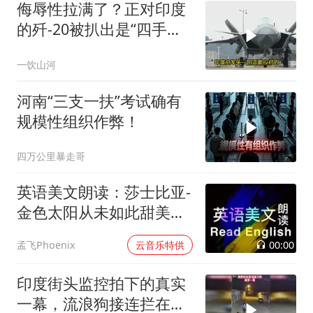
侮辱性拉满了？正对印度
的歼-20被扒出是“四手老
机”，这反差太扎心
一饮山河
河南“三支一扶”考试确有
规模性组织作弊！
四万公里暴走哥
英语美文朗读：莎士比亚-
金色太阳从未如此甜美吻
过
00:00
孟飞Phoenix
云音乐特供
印度街头监控拍下的真实
一幕，流浪狗接连拦在女