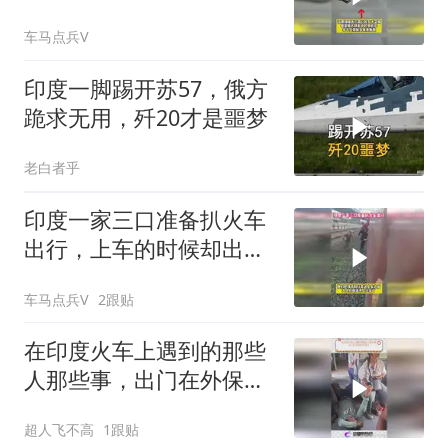
人身前
车马点兵V
印度一脚踢开苏57，俄方
跪求无用，歼20才是噩梦
老白者乎
印度一家三口准备扒火车
出行，上车的时候却出现
了意外
车马点兵V
2跟贴
在印度火车上遇到的那些
人那些事，出门在外保护
好自己
超人飞不高
1跟贴