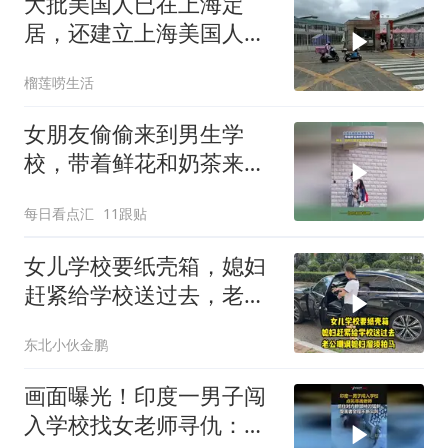
大批美国人已在上海定
居，还建立上海美国人学
校，安保24小时警戒
榴莲唠生活
女朋友偷偷来到男生学
校，带着鲜花和奶茶来找
他！
每日看点汇
11跟贴
女儿学校要纸壳箱，媳妇
赶紧给学校送过去，老公
嘲讽媳妇溜须拍马
东北小伙金鹏
画面曝光！印度一男子闯
入学校找女老师寻仇：碰