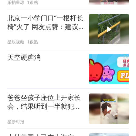
乐拍星球
1跟贴
北京一小学门口“一根杆长
椅”火了 网友点赞：建议
全国推广
星辰视频
1跟贴
天空硬糖消
爸爸坐孩子座位上开家长
会，结果听到一半就犯困
了，网友：家长是原件 孩
星沙时报
子是复印件