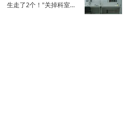
生走了2个！"关掉科室，
全院都松了口气"
医脉圈
转发警惕！台风白海豚有
罕见性，白海豚可能吞并
另一台风，台风预警升
每日经济新闻
级，或于9日下午至10日
早晨在浙江到福建北部沿
特朗普要求打造的海军全
海地区登陆
新核动力“黄金舰队”，造
价或高达2750亿美元，将
每日经济新闻
配备高超音速武器、巡航
导弹等
"扶贫养牛"项目崩盘 有低
保户贷款180万参与被银
行起诉