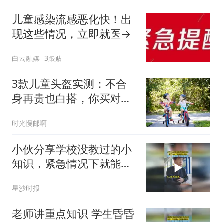
儿童感染流感恶化快！出
现这些情况，立即就医→
白云融媒
3跟贴
3款儿童头盔实测：不合
身再贵也白搭，你买对了
吗？
时光慢邮啊
小伙分享学校没教过的小
知识，紧急情况下就能派
上用场，网友：脚麻甩手
星沙时报
下次必须试试
老师讲重点知识 学生昏昏