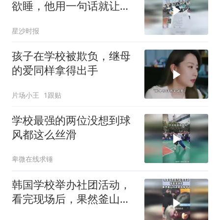
欲睡，他用一句话就让大
家瞬间精神，网友：没有
星沙时报
谁能拒绝老师的八卦
孩子在学校被欺负，继母
的爱同样拿得出手
片场小王
1跟贴
学校最强的两位没想到球
风都这么丝滑
卑微在线求锤
韩国学校举办社团活动，
看完现场后，果然釜山行
还是拍保守了