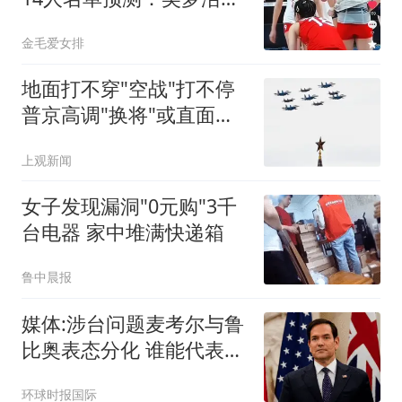
伤出战，带三二传
金毛爱女排
地面打不穿"空战"打不停
普京高调"换将"或直面消
耗战
上观新闻
女子发现漏洞"0元购"3千
台电器 家中堆满快递箱
鲁中晨报
媒体:涉台问题麦考尔与鲁
比奥表态分化 谁能代表华
盛顿
环球时报国际