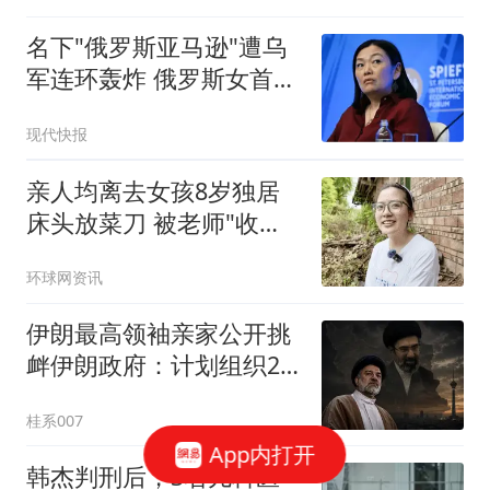
名下"俄罗斯亚马逊"遭乌
军连环轰炸 俄罗斯女首富
怒了
现代快报
亲人均离去女孩8岁独居
床头放菜刀 被老师"收
养"后逆袭
环球网资讯
伊朗最高领袖亲家公开挑
衅伊朗政府：计划组织25
万人，改变国家方向
桂系007
App内打开
韩杰判刑后，3名儿科医