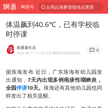
网易号
台风白海豚登陆地点更新
以“新”破局 首发经济点亮城市消费活力
体温飙到40.6℃，已有学校临
台风白海豚进入48小时警戒线
时停课
佛得角门将亮相智利俱乐部主场
宇树科技发行价格150.80元/股
南通濠生活
0
看守所辅警收受10万获刑1年
2026-06-11 11:19
·江苏
·网易号优质内容创作者
宇树科技王兴兴身家有望超200亿元
据珠海发布 近日，广东珠海有幼儿园发
五粮液渠道价一箱上涨近百元
出通知，
7天内出现多例疱疹性咽峡炎，
CIA被曝已秘密设立古巴工作组
全园
停课
10天。
珠海还有其他幼儿园也同
贵州轮胎子公司获美国退税8136万
样发出了相关提醒。
U17国足1分钟轰2球