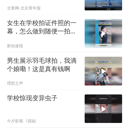
面后抓脖反复持刀猛刺
北青网-北京青年报
女生在学校拍证件照的一
幕，怎么做到随便一拍就
好看的呀！
新知速报
男生展示羽毛球拍，我滴
个娘嘞！这是真有钱啊
理想之声
学校惊现变异虫子
今夕影视
1跟贴