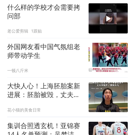
什么样的学校才会需要拷
问部
老公爱剪辑
1跟贴
外国网友看中国气氛组老
师带动学生
一顿八斤米
大快人心！上海胚胎案新
进展：胚胎被毁，丈夫和
小三的商业网被扒
花小猫的美食日常
集训合照透玄机！亚锦赛
14人名单预测：吴梦洁带