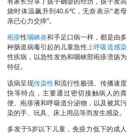
法国将禁止“未经同意的电话营销”
有家长分享了孩子确诊的经历，孩子发高
烧时体温飙升到40.6℃，无奈表示“老母
我国编制完成新版全月地质图
亲已心力交瘁”。
“深圳地面沉降致车辆损坏”不实
外交部发言人就广岛核爆81周年等答记者问
疱疹
性
咽峡炎
和手足口病一样，都是由多
中国“五箭齐发”反制美国
种肠道病毒引起的儿童急性
上呼吸道感染
性疾病，以急性发热和咽峡部疱疹溃疡为
感觉全东北都在等7号
特征。
多地要求领导干部带头休假
奋进开新局 实干挑大梁
该病呈现
传染性
和流行性极强、传播速度
快等特点，主要通过密切接触病人的粪
便、疱疹液和呼吸道分泌物，以及被其污
染的手、玩具、床上用品等而发生感染。
多发于5岁以下儿童，免疫力低下的成人