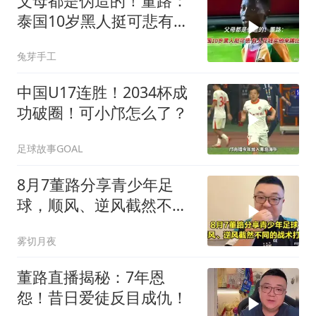
父母都是伪造的！董路：
泰国10岁黑人挺可悲有人
花钱买他来踢比赛
兔芽手工
中国U17连胜！2034杯成
功破圈！可小邝怎么了？
足球故事GOAL
8月7董路分享青少年足
球，顺风、逆风截然不同
的战术打法，太专业
雾切月夜
董路直播揭秘：7年恩
怨！昔日爱徒反目成仇！