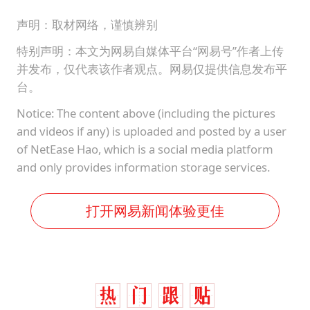
声明：取材网络，谨慎辨别
特别声明：本文为网易自媒体平台“网易号”作者上传
并发布，仅代表该作者观点。网易仅提供信息发布平
台。
Notice: The content above (including the pictures
and videos if any) is uploaded and posted by a user
of NetEase Hao, which is a social media platform
and only provides information storage services.
打开网易新闻体验更佳