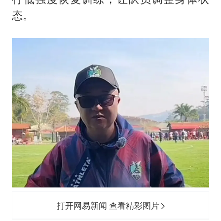
态。
打开网易新闻 查看精彩图片