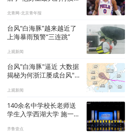
是谦逊
北青网-北京青年报
台风“白海豚”越来越近了
上海暴雨预警“三连跳”
上观新闻
台风"白海豚"逼近 大数据
揭秘为何浙江屡成台风"靶
心"
上观新闻
140余名中学校长老师送
学生入学西湖大学 施一公
致辞
齐鲁壹点