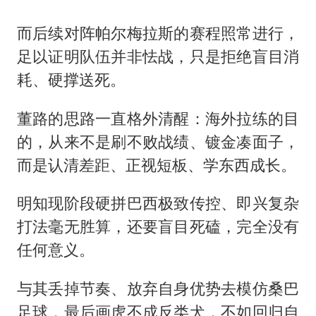
而后续对阵帕尔梅拉斯的赛程照常进行，
足以证明队伍并非怯战，只是拒绝盲目消
耗、硬撑送死。
董路的思路一直格外清醒：海外拉练的目
的，从来不是刷不败战绩、镀金凑面子，
而是认清差距、正视短板、学东西成长。
明知现阶段硬拼巴西极致传控、即兴复杂
打法毫无胜算，还要盲目死磕，完全没有
任何意义。
与其丢掉节奏、放弃自身优势去模仿桑巴
足球，最后画虎不成反类犬，不如回归自