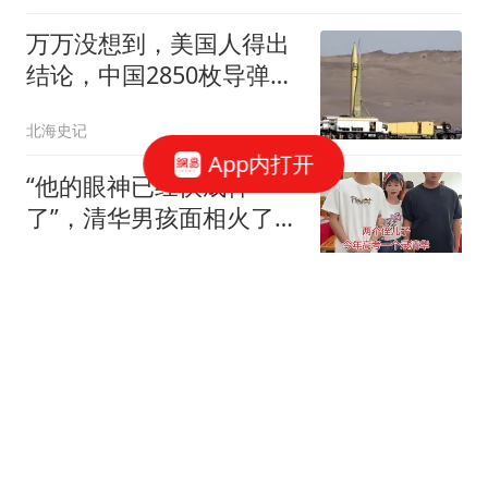
万万没想到，美国人得出
结论，中国2850枚导弹跟
伊朗差不多！
北海史记
App内打开
“他的眼神已经快成神
了”，清华男孩面相火了，
网友：感觉他在四维空间
世界圈
一句“谢我什么”，撕碎28
年兄弟情，周星驰与黄一
山到底为哪般
娱说瑜悦
凌晨失踪，46岁艺人遗体