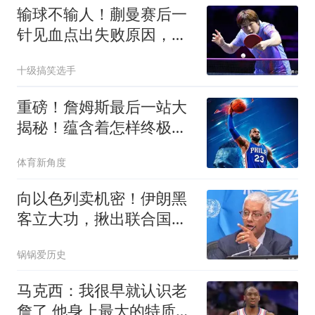
输球不输人！蒯曼赛后一
针见血点出失败原因，格
局令人刮目相看
十级搞笑选手
重磅！詹姆斯最后一站大
揭秘！蕴含着怎样终极而
震撼的意义呢……
体育新角度
向以色列卖机密！伊朗黑
客立大功，揪出联合国内
部绝密间谍
锅锅爱历史
马克西：我很早就认识老
詹了 他身上最大的特质就