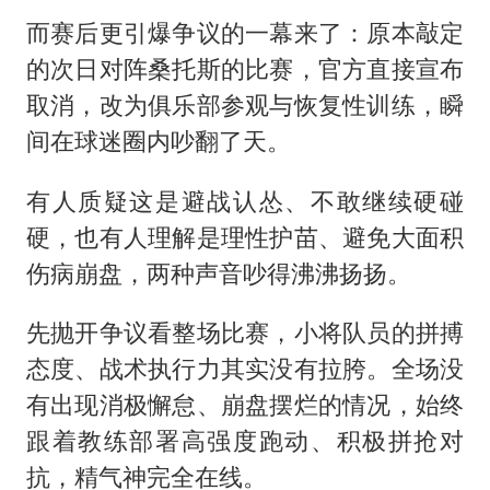
而赛后更引爆争议的一幕来了：原本敲定
的次日对阵
桑托斯
的比赛，官方直接宣布
取消，改为俱乐部参观与恢复性训练，瞬
间在球迷圈内吵翻了天。
有人质疑这是避战认怂、不敢继续硬碰
硬，也有人理解是理性护苗、避免大面积
伤病崩盘，两种声音吵得沸沸扬扬。
先抛开争议看整场比赛，小将队员的拼搏
态度、战术执行力其实没有拉胯。全场没
有出现消极懈怠、崩盘摆烂的情况，始终
跟着教练部署高强度跑动、积极拼抢对
抗，精气神完全在线。