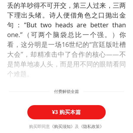
丢的羊吵得不可开交，第三人过来，三两
下理出头绪。诗人便借角色之口抛出金
句：“But two heads are better than
one.”（可两个脑袋总比一个强。）你
看，这分明是一场16世纪的“宫廷版吐槽
大会”，却精准击中了合作的核心——不
是简单地凑人头，而是用不同的眼睛看同
个难题。
付费解锁全篇
¥3 购买本篇
购买即同意
《购买须知》
及
《隐私政策》