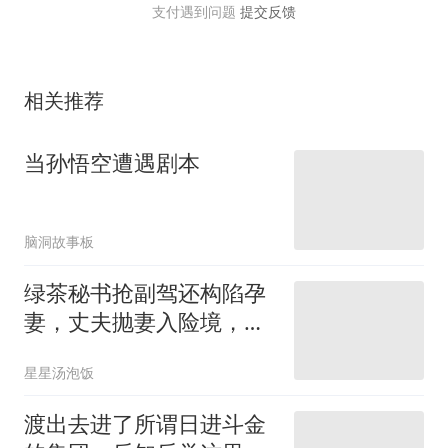
支付遇到问题
提交反馈
相关推荐
当孙悟空遭遇剧本
脑洞故事板
绿茶秘书抢副驾还构陷孕
妻，丈夫抛妻入险境，铁
证曝光全网怒了
星星汤泡饭
渡出去进了所谓日进斗金