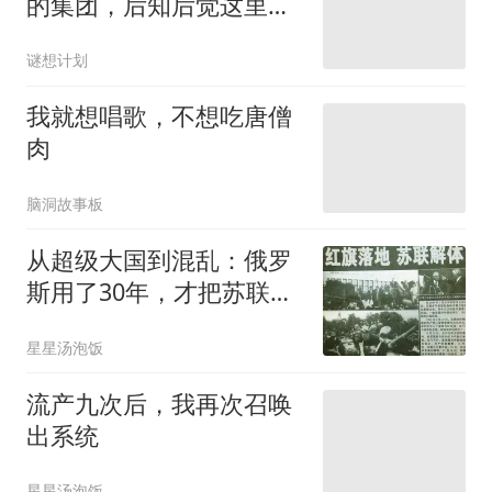
的集团，后知后觉这里是
危险的陷阱
谜想计划
我就想唱歌，不想吃唐僧
肉
脑洞故事板
从超级大国到混乱：俄罗
斯用了30年，才把苏联解
体的账算清楚
星星汤泡饭
流产九次后，我再次召唤
出系统
星星汤泡饭