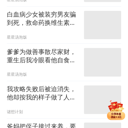
白血病少女被装穷男友骗
到死，救命药换维生素，
看清他后全校炸了
星星汤泡饭
爹爹为做善事散尽家财，
重生后我冷眼看他自食恶
果
星星汤泡饭
我攻略失败后被迫消失，
他却按我的样子做了人
偶，喊她老婆
谜想计划
分享单篇
佣金1.5元
分享购买VIP
爸妈把侄子接过来养，要
佣金14元