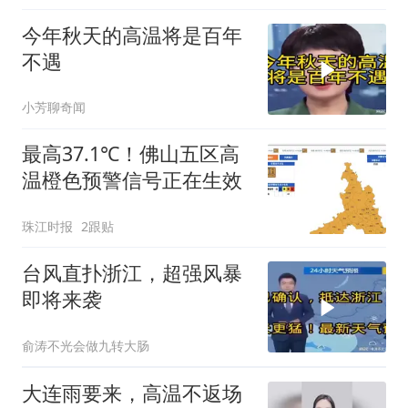
今年秋天的高温将是百年
不遇
小芳聊奇闻
最高37.1℃！佛山五区高
温橙色预警信号正在生效
珠江时报
2跟贴
台风直扑浙江，超强风暴
即将来袭
俞涛不光会做九转大肠
大连雨要来，高温不返场