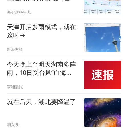
下周几乎天天都有雨，最
海淀这些事儿
新预报——
天津开启多雨模式，就在
这时→
新浪财经
今天晚上至明天湖南多阵
雨，10日受台风“白海
豚”影响，湖南将开启风雨
潇湘晨报
模式
就在后天，湖北要降温了
荆头条