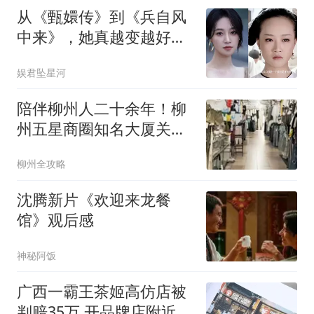
从《甄嬛传》到《兵自风
中来》，她真越变越好
看，难怪女主剧不断
娱君坠星河
陪伴柳州人二十余年！柳
州五星商圈知名大厦关停
了？众多网友掀起回忆
柳州全攻略
杀！
沈腾新片《欢迎来龙餐
馆》观后感
神秘阿饭
广西一霸王茶姬高仿店被
判赔35万 开品牌店附近20