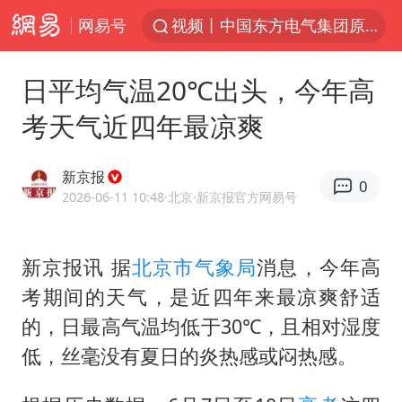
网易号
视频丨中国东方电气集团原党组副书记、董事宋致远被查
“不怕六爷挂得多 就怕六爷挂一颗”
日平均气温20℃出头，今年高
杭州全市有序停课
考天气近四年最凉爽
直击东北超：哈尔滨vs通辽
香港宏福苑火灾或由烟头引起
新京报
0
白海豚将正面袭击贯穿浙江
2026-06-11 10:48
·北京
·新京报官方网易号
商场现钱学森巨幅海报 负责人回应
新京报讯 据
北京市气象局
消息，今年高
36岁男演员成景区NPC后人气爆棚
考期间的天气，是近四年来最凉爽舒适
郑丽文：台湾从来没有“独立”过
的，日最高气温均低于30℃，且相对湿度
几元成本的AI广告导致千万市值蒸发
低，丝毫没有夏日的炎热感或闷热感。
浙江台州《告全体市民书》