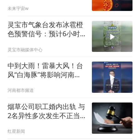
热的状态！
未来宇宙w
灵宝市气象台发布冰雹橙
色预警信号：预计6小时
内将出现冰雹、雷暴大
灵宝市融媒体中心
风、短时强降水
中到大雨！雷暴大风！台
风“白海豚”将影响河南，
今日起全省有雨#河南dou
河南都市频道
知道 #天气 #下雨了 #台
风
烟草公司职工婚内出轨 与
2名异性多次发生不正当
关系
红星新闻