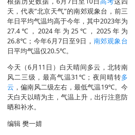
酒店回应车内过夜被收150元
根据历史数据，6月7日至10日
高考
这四
天，代表“北京天气”的南郊观象台，前三
梁家辉百花奖演讲落泪
年日平均气温均高于今年，其中2023年为
大V：马科斯把路走绝了
27.4℃，2024年为25℃，2025年为
香港正式允许“拒绝抢救”
26.8℃；今年6月7日至9日，
南郊
观象台
乐享全民健身 共筑健康中国
日平均气温仅20.5℃。
今天（6月11日）白天晴间多云，北转南
风二三级，最高气温31℃；夜间晴转
多
云
，偏南风二级左右，最低气温19℃。今
天白天以晴为主，气温上升，出行注意防
晒和补水。
编辑 樊一婧