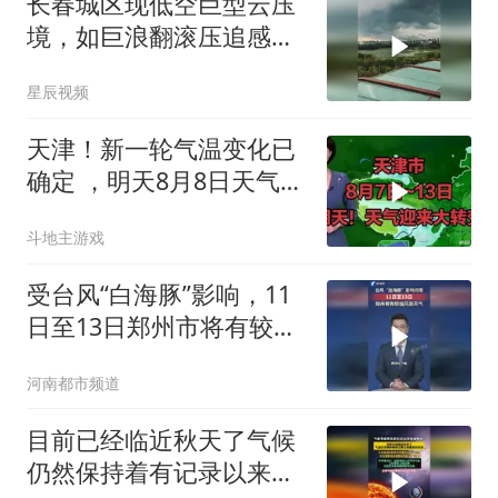
长春城区现低空巨型云压
境，如巨浪翻滚压追感十
足
星辰视频
天津！新一轮气温变化已
确定 ，明天8月8日天气迎
来大转变
斗地主游戏
受台风“白海豚”影响，11
日至13日郑州市将有较强
风雨天气
河南都市频道
目前已经临近秋天了气候
仍然保持着有记录以来最