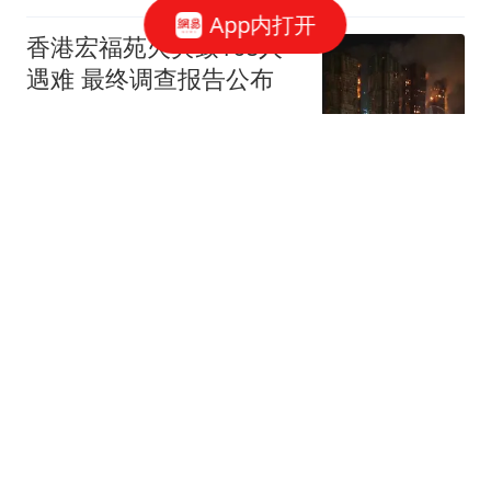
App内打开
香港宏福苑火灾致168人
遇难 最终调查报告公布
封面新闻
斯诺克中国公开赛丨丁俊
晖一轮游成首位出局
TOP16球手
北青网-北京青年报
蔡英文没想到刚重出江
湖，就遭到郑丽文雷霆一
击：台湾没有独立过
咸鱼金脑袋
从“卖队长”到“四亿妄为”：