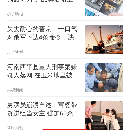
米处
扬子晚报
失去耐心的普京，一口气
对俄军下达4条命令，决
战时刻已经来临？
月下守候
河南西平县重大刑事案嫌
疑人落网 在玉米地里被抓
获
央视新闻
男演员崩溃自述：富婆带
资进组当女主 强加60余场
吻戏
新民周刊