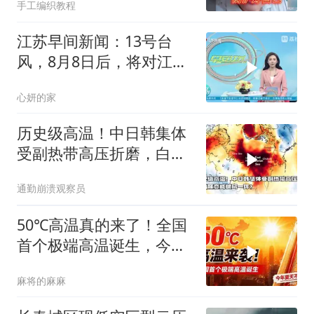
手工编织教程
江苏早间新闻：13号台
风，8月8日后，将对江苏
省带来什么样的影响
心妍的家
历史级高温！中日韩集体
受副热带高压折磨，白海
豚竟成破局一环？
通勤崩溃观察员
50℃高温真的来了！全国
首个极端高温诞生，今年
夏天不一般
麻将的麻麻