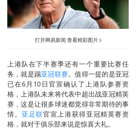
打开网易新闻 查看精彩图片
上港队在下半赛季还有一个重要比赛任
务，就是踢
亚冠联赛
。值得一提的是亚冠
已在6月10日官宣确认了上港队参赛资
格，上港队未来将代表中超出战亚冠精英
赛，这是让很多球迷都觉得非常期待的事
情。
亚足联
官宣上港获得亚冠精英赛资
格，就对于俱乐部来说是惊喜大礼。