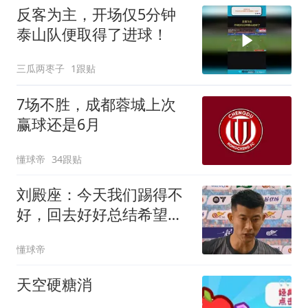
反客为主，开场仅5分钟
泰山队便取得了进球！
三瓜两枣子
1跟贴
7场不胜，成都蓉城上次
赢球还是6月
懂球帝
34跟贴
刘殿座：今天我们踢得不
好，回去好好总结希望能
尽快脱离低谷
懂球帝
天空硬糖消