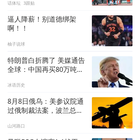
话体坛
3跟贴
逼人降薪！别道德绑架
啊！！
柚子说球
特朗普白折腾了 美媒通告
全球：中国再买80万吨大
豆
冰语历史
8月8日俄乌：美参议院通
过俄制裁法案，波兰总统
改变对乌态度
山河路口