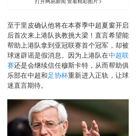
打开网易新闻 查看精彩图片
至于里皮确认他将在本赛季中超夏窗开启
后首次来上港队执教挑大梁！直言希望能
帮助上港队拿到亚冠联赛首个冠军，却被
球迷辟谣是假消息。因为上港队在
中超联
赛
还是会继续信任穆斯卡特，从而帮助俱
乐部在中超和
足协杯
重新进入正轨，让球
迷直言期待。