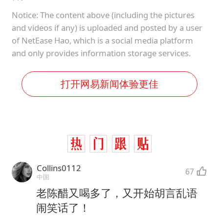
Notice: The content above (including the pictures
and videos if any) is uploaded and posted by a user
of NetEase Hao, which is a social media platform
and only provides information storage services.
打开网易新闻体验更佳
Collins0112
67
中国
老陈醋又喝多了，又开始胡言乱语
闹笑话了！