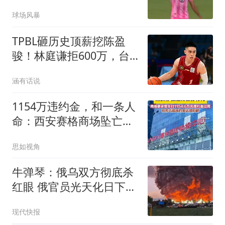
旅，比赛被迫中断
球场风暴
TPBL砸历史顶薪挖陈盈
骏！林庭谦拒600万，台
湾球员集体撤离CBA
涵有话说
1154万违约金，和一条人
命：西安赛格商场坠亡事
件背后的合同博弈
思如视角
牛弹琴：俄乌双方彻底杀
红眼 俄官员光天化日下被
暗杀
现代快报