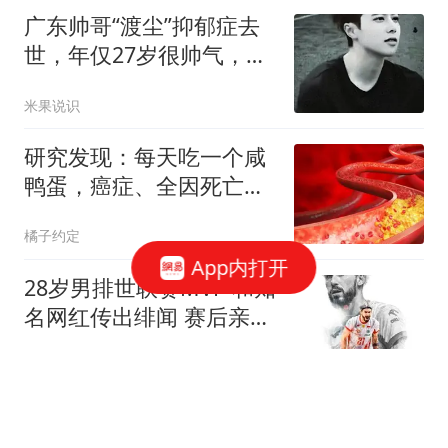
广东帅哥“渡尘”抑郁症去
世，年仅27岁很帅气，女
友去世仅2年
米果说识
研究发现：每天吃一个咸
鸭蛋，癌症、全因死亡风
险增加？还能吃吗
橘子约定
App内打开
28岁男排世联赛MVP 和知
名网红传出绯闻 赛后亲自
做出回应
艳儿说电影
第38届大众电影百花奖定
档2026年8月7号，系时隔