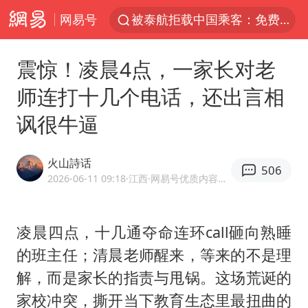
网易号
台风白海豚可能在浙江登陆
38岁山东财大教授刘海明逝世
震惊！凌晨4点，一家长对老
因凡蒂诺首次公开道歉
师连打十几个电话，还出言相
13岁少年白天写作业晚上夜市炒粉
讽很牛逼
《Monica》填词人黎彼得去世
FIFA官方支持因凡蒂诺
火山詩话
506
陕西柞水遭遇暴雨五千余户群众转移
2026-06-11 09:18
·江西
·网易号优质内容创作者
谷歌首席科学家Jeff Dean离职创业
人贩子“梅姨”真实姓名曝光
凌晨四点，十几通夺命连环call砸向熟睡
的班主任；清晨老师醒来，等来的不是理
如何把百年大党建设得更加坚强有力
解，而是家长的指责与甩锅。这场荒诞的
一枚俄导弹都没击落 泽连斯基发声
家校冲突，撕开当下教育生态里最扭曲的