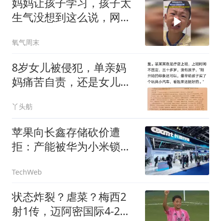
妈妈让孩子学习，孩子太
生气没想到这么说，网
友：我就想知道他说完了
氧气周末
你有没有动手
8岁女儿被侵犯，单亲妈
妈痛苦自责，还是女儿小
姨先发觉的不对劲
丫头舫
苹果向长鑫存储砍价遭
拒：产能被华为小米锁
死，根本不缺你这一单
TechWeb
状态炸裂？虐菜？梅西2
射1传，迈阿密国际4-2弱