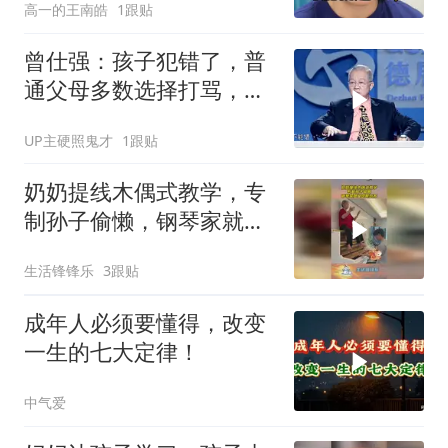
高一的王南皓
1跟贴
曾仕强：孩子犯错了，普
通父母多数选择打骂，而
聪明的父母这样做
UP主硬照鬼才
1跟贴
奶奶提线木偶式教学，专
制孙子偷懒，钢琴家就是
这样培养！
生活锋锋乐
3跟贴
成年人必须要懂得，改变
一生的七大定律！
中气爱