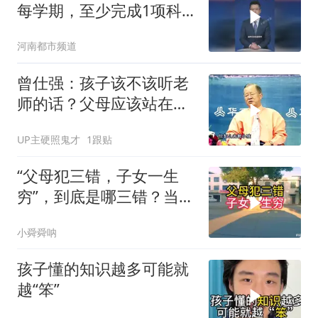
每学期，至少完成1项科
学探究任务，纳入学生综
河南都市频道
合素质评价档案不另作考
试要求
曾仕强：孩子该不该听老
师的话？父母应该站在子
女的立场还是老师的立
UP主硬照鬼才
1跟贴
场？
“父母犯三错，子女一生
穷”，到底是哪三错？当父
母的看一下
小舜舜呐
孩子懂的知识越多可能就
越“笨”