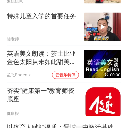
通信信息
特殊儿童入学的首要任务
陆老师
英语美文朗读：莎士比亚-
金色太阳从未如此甜美吻
过
00:00
孟飞Phoenix
云音乐特供
夯实“健康第一”教育师资
底座
健康报
以体育人赋能提质：晋城一中激活基础教育高质量发展新动能