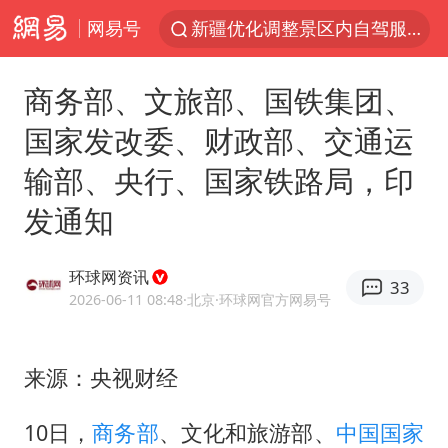
网易号
央视新主播李秋莹孙亚鹏亮相
商场现钱学森巨幅海报 负责人回应
商务部、文旅部、国铁集团、
情侣平潭拍日出坠崖1死1伤
国家发改委、财政部、交通运
36岁男演员成景区NPC后人气爆棚
输部、央行、国家铁路局，印
全民健身事业高质量发展
发通知
台当局重金为“台独”织“皇帝新衣”
几元成本的AI广告导致千万市值蒸发
环球网资讯
33
老挝国会主席赛宋蓬逝世
2026-06-11 08:48
·北京
·环球网官方网易号
夏日经济乘“热”而上 消费市场向“新”而行
白海豚将正面袭击贯穿浙江
来源：央视财经
酒店回应车内过夜被收150元
10日，
商务部
、文化和旅游部、
中国国家