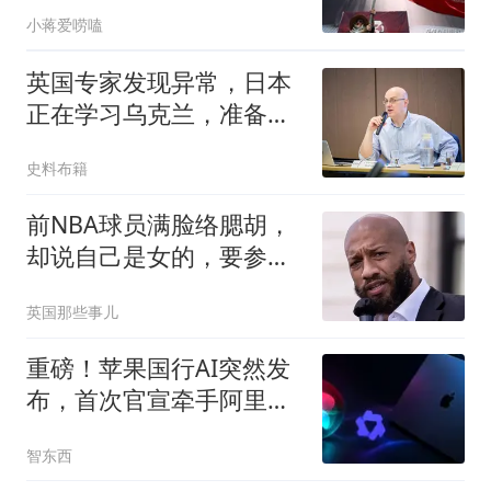
哈马斯挥霍
小蒋爱唠嗑
英国专家发现异常，日本
正在学习乌克兰，准备对
中国“下狠手”？
史料布籍
前NBA球员满脸络腮胡，
却说自己是女的，要参加
美国女篮选秀！啊？
英国那些事儿
重磅！苹果国行AI突然发
布，首次官宣牵手阿里，
Mac用上千问了
智东西