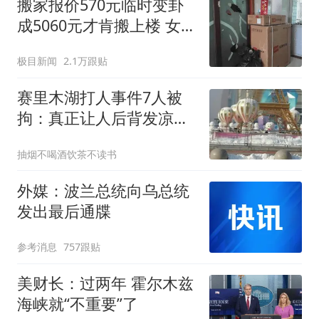
搬家报价570元临时变卦
成5060元才肯搬上楼 女子
傻眼
极目新闻
2.1万跟贴
赛里木湖打人事件7人被
拘：真正让人后背发凉
的，是那两分钟
抽烟不喝酒饮茶不读书
外媒：波兰总统向乌总统
发出最后通牒
参考消息
757跟贴
美财长：过两年 霍尔木兹
海峡就“不重要”了