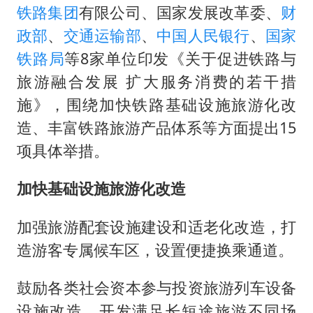
黄金牛市回来了吗
铁路集团
有限公司、国家发展改革委、
财
酒店花洒现排泄物住客索赔遭拒
政部
、
交通运输部
、
中国人民银行
、
国家
杭州全市有序停课
铁路局
等8家单位印发《关于促进铁路与
旅游融合发展 扩大服务消费的若干措
乐享全民健身 共筑健康中国
施》，围绕加快铁路基础设施旅游化改
造、丰富铁路旅游产品体系等方面提出15
项具体举措。
加快基础设施旅游化改造
加强旅游配套设施建设和适老化改造，打
造游客专属候车区，设置便捷换乘通道。
鼓励各类社会资本参与投资旅游列车设备
设施改造，开发满足长短途旅游不同场