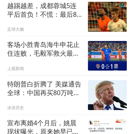
越踢越差，成都蓉城5连
平后首负！不慌：最后8
轮只需4胜2平就夺冠
足球大腕
客场小胜青岛海牛申花止
住连败，毛毅军救火最看
重的是队员哪项素质
上观新闻
特朗普白折腾了 美媒通告
全球：中国再买80万吨大
豆
冰语历史
宣布离婚4个月后，姚晨
现状曝光，原来她早已给