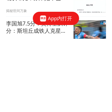
自己留好了退路
揭秘世间万象
App内打开
李国旭7.5分！英博全队评
分：斯坦丘成铁人克星！
马莱莱勉强及格
刀锋体育
【中超】领头羊6轮不
胜！奥斯卡致胜球 玉昆1
比0蓉城
体坛周报
十多万人报名的考试成绩
全作废 考生:为何让别人
买单
中国新闻周刊