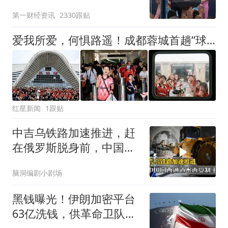
第一财经资讯
2330跟贴
爱我所爱，何惧路遥！成都蓉城首趟“球迷专列”抵达玉溪，今夜雄起声将响彻高原
红星新闻
1跟贴
中吉乌铁路加速推进，赶
在俄罗斯脱身前，中国拿
下向西通道自主权
脑洞编剧小剧场
黑钱曝光！伊朗加密平台
63亿洗钱，供革命卫队和