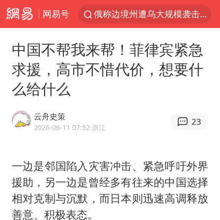
网易号
《披荆斩棘2026》阵容官宣
杭州机场已取消航班388架次
中国不帮我来帮！菲律宾紧急
浙江省委书记：该停下的坚决停下来
求援，高市不惜代价，想要什
中国籍豪华游艇富商之子在泰国被杀
么给什么
白海豚北上或致京津冀暴雨
美将每月供乌爱国者拦截导弹
云舟史策
23
国足U17与阿森纳决赛取消 并列冠军
2026-06-11 07:52
·浙江
新疆一婚礼线上邀请引热议
《龙餐馆》 冲奖
一边是邻国陷入灾害冲击、紧急呼吁外界
援助，另一边是曾经多有往来的中国选择
世界第1特鲁姆普斯诺克中国赛一轮游
相对克制与沉默，而日本则迅速高调释放
上门女婿出轨女邻居多年被判重婚罪
善意、积极表态。