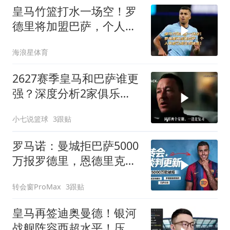
皇马竹篮打水一场空！罗
德里将加盟巴萨，个人条
款已经全部谈妥！
海浪星体育
2627赛季皇马和巴萨谁更
强？深度分析2家俱乐
部！
小七说篮球
3跟贴
罗马诺：曼城拒巴萨5000
万报罗德里，恩德里克或
被迫租借离队
转会窗ProMax
3跟贴
皇马再签迪奥曼德！银河
战舰阵容西超水平！压不