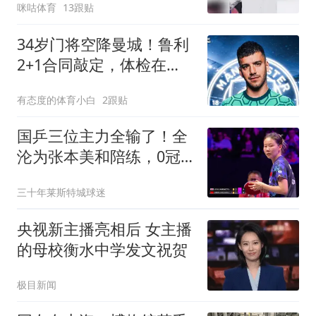
咪咕体育
13跟贴
34岁门将空降曼城！鲁利
2+1合同敲定，体检在
即，马赛时代落幕？
有态度的体育小白
2跟贴
国乒三位主力全输了！全
沦为张本美和陪练，0冠
收尾，亚运会悬了
三十年莱斯特城球迷
央视新主播亮相后 女主播
的母校衡水中学发文祝贺
极目新闻