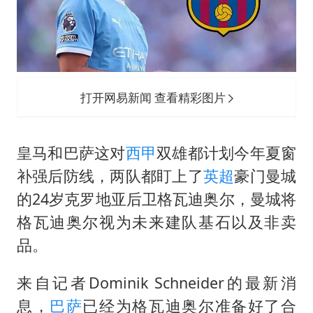
香港刷新1884年以来最高气温纪录
新疆一婚礼线上邀请引热议
《龙餐馆》 冲奖
存款市场为何两极分化
打开网易新闻 查看精彩图片
云南一男子胃中取出180颗铁钉
以军士兵把枪口对准中国记者
皇马和巴萨这对
西甲
双雄都计划今年夏窗
总书记点赞的非遗苗绣焕发新生机
补强后防线，两队都盯上了
英超
豪门曼城
的24岁克罗地亚后卫格瓦迪奥尔，曼城将
格瓦迪奥尔视为未来建队基石以及非卖
品。
来自记者Dominik Schneider的最新消
息，
巴萨
已经为格瓦迪奥尔准备好了合