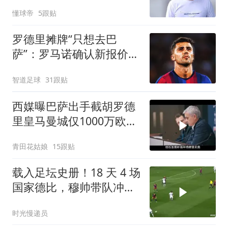
超过1000万欧
懂球帝
5跟贴
罗德里摊牌“只想去巴
萨”：罗马诺确认新报价即
将送达，曼城放行倒计
智道足球
31跟贴
时？
西媒曝巴萨出手截胡罗德
里皇马曼城仅1000万欧差
价
青田花姑娘
15跟贴
载入足坛史册！18 天 4 场
国家德比，穆帅带队冲破
巴萨垄断
时光慢递员