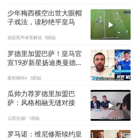
少年梅西横空出世大眼帽
子戏法，读秒绝平皇马
老皢尾声体育解说
5跟贴
罗德里加盟巴萨！皇马官
宣19岁新星扬迪奥曼德加
盟
最初模样o
3跟贴
瓜帅力荐罗德里加盟巴
萨：风格相融无缝对接
云雨生烟l
1跟贴
罗马诺：维尼修斯续约皇