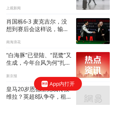
斗"
上观新闻
肖国栋6-3 麦克吉尔，没
想到赛后会这样说，输给
罗伯逊影响很大
南海浪花
“白海豚”已登陆、“琵鹭”又
生成，今年台风为何“扎
堆”出现？
新京报
App内打开
皇马20岁恩德里克或转投
维拉？英超8队争夺，租
借成唯一出路
竞技风云录