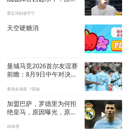
住巴萨就是失败
爱足球的谢宇宁
天空硬糖消
曼城马竞2026首尔友谊赛
前瞻：8月9日中午对决，
阵容与战术悬念重重
赛场名场面
1跟贴
加盟巴萨，罗德里为何拒
绝皇马，原因曝光，原已
基本确定加盟
88体育