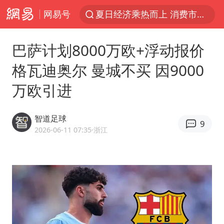
网易号
夏日经济乘热而上 消费市场向新而行
白海豚对华东华北影响会大于巴威
巴萨计划8000万欧+浮动报价
于东来回应胖东来近25年老店年底关闭
格瓦迪奥尔 曼城不买 因9000
《披荆斩棘2026》阵容官宣
万欧引进
全球最大级别运输船通过长江大桥
独闯南太行的失联女生最后轨迹已确认
智道足球
9
上海全力守护市民“菜篮子”
2026-06-11 07:35
·浙江
国足U17与阿森纳决赛取消 并列冠军
白海豚北上或致京津冀暴雨
构建更高水平的全民健身公共服务体系
上门女婿出轨女邻居多年被判重婚罪