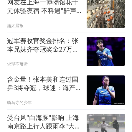
网友在上海一博物馆花千
元体验夜宿 不料遇"鼾声
攻击"
潇湘晨报
冠军赛收官奖金排名：张
本兄妹齐夺冠奖金27万蒯
曼第5向鹏4万第17
求球不落谛
含金量！张本美和连过国
乒3将夺冠，球迷：海产
姐妹缺席成遗憾
骑马寺的少年
受台风"白海豚"影响 上海
南京路上行人跟雨伞"大搏