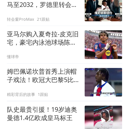
马至2032，罗德里转会巴
萨最新进展
转会窗ProMax
21跟贴
亚马尔购入夏奇拉-皮克旧
宅，豪宅内泳池球场陈列
奖杯
懂球帝
姆巴佩诺坎普首秀上演帽
子戏法！欧冠大巴黎5比2
横扫巴萨！
精彩背后的故事
1跟贴
队史最贵引援！19岁迪奥
曼德1.4亿欧成皇马标王