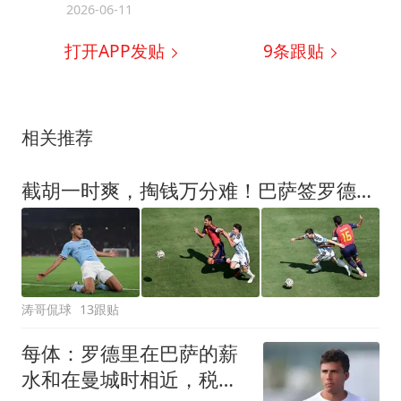
2026-06-11
打开APP发贴
9
条跟贴
相关推荐
截胡一时爽，掏钱万分难！巴萨签罗德里，演绎挤牙膏的艺术
涛哥侃球
13跟贴
每体：罗德里在巴萨的薪
水和在曼城时相近，税后