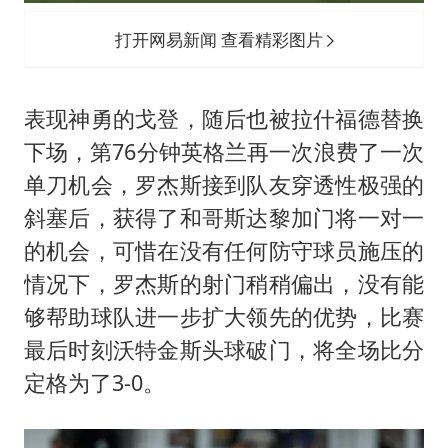
打开网易新闻 查看精彩图片
表现神勇的戈登，随后也被拉什福德替换
下场，第76分钟英格兰再一次浪费了一次
单刀机会，
罗杰斯
接到队友穿透性极强的
斜塞后，获得了和哥斯达黎加门将一对一
的机会，可惜在没有任何防守球员施压的
情况下，罗杰斯的射门稍稍偏出，没有能
够帮助球队进一步扩大领先的优势，比赛
最后时刻沃特金斯头球破门，将全场比分
定格为了3-0。