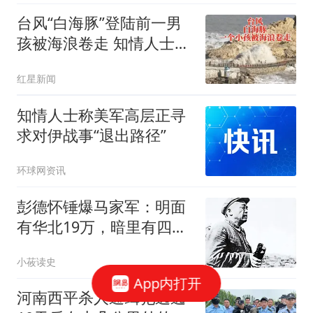
台风“白海豚”登陆前一男
孩被海浪卷走 知情人士发
声
红星新闻
知情人士称美军高层正寻
求对伊战事“退出路径”
环球网资讯
彭德怀锤爆马家军：明面
有华北19万，暗里有四野
重炮支援少人知
小莜读史
App内打开
河南西平杀人通缉犯逃逸