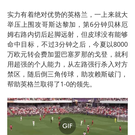
实力有着绝对优势的英格兰，一上来就大
举压上围攻哥斯达黎加，第6分钟贝林厄
姆右路内切后起脚远射，但皮球没有能够
命中目标，不过3分钟之后，今夏以8000
万欧元转会费加盟巴塞罗那的戈登，就利
用超强的个人能力，从左路强行杀入对方
禁区，随后倒三角传球，助攻赖斯破门，
帮助英格兰取得了1-0的领先。