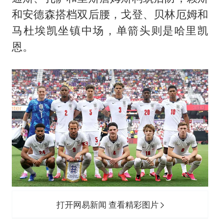
和安德森搭档双后腰，戈登、贝林厄姆和
马杜埃凯坐镇中场，单箭头则是哈里凯
恩。
打开网易新闻 查看精彩图片