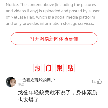
Notice: The content above (including the pictures
and videos if any) is uploaded and posted by a user
of NetEase Hao, which is a social media platform
and only provides information storage services.
打开网易新闻体验更佳
一位喜欢玩蛇的用户
14
重庆
戈登年轻貌美就不说了，身体素质
也太爆了