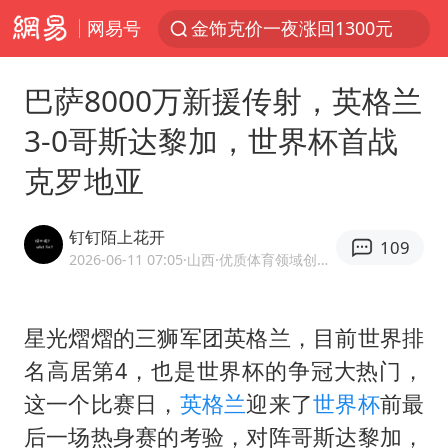
网易号
金饰克价一夜涨回1300元
新疆景区自驾服务费改为按车收费
巴萨8000万新援传射，英格兰
“不怕六爷挂得多 就怕六爷挂一颗”
3-0哥斯达黎加，世界杯首战
多家A股公司收到美国关税退款
克罗地亚
直击东北超：哈尔滨vs通辽
白海豚将正面袭击贯穿浙江
钉钉陌上花开
109
视频丨中国东方电气集团原党组副书记、董事宋致远被查
2026-06-11 07:05
·山西
·优质体育领域创作者
香港宏福苑火灾或由烟头引起
酒店回应车内过夜被收150元
星光熠熠的三狮军团英格兰，目前世界排
名高居第4，也是世界杯的争冠大热门，
几元成本的AI广告导致千万市值蒸发
这一个比赛日，
英格兰
迎来了
世界杯
前最
36岁男演员成景区NPC后人气爆棚
后一场热身赛的考验，对阵哥斯达黎加，