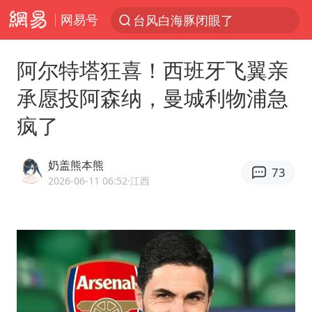
网易号
台风白海豚闭眼了
“China Cool”火了，老外爱上中国避暑游
阿尔特塔狂喜！西班牙飞翼亲
香港宏福苑火灾或由烟头引起
承愿投阿森纳，曼城利物浦急
浙江台州《告全体市民书》
疯了
以媒：穆杰塔巴被紧急送医情况危急
多所高校取消艺考
奶盖熊本熊
73
泰国初中生饮弹自尽前开了26枪
2026-06-11 06:52
·江西
网约车司机充电时猝死保险拒赔
陕西柞水泥石流已致2死 仍有1人失联
店主称换“青海拉面”招牌后生意更好
22岁女生独闯南太行失联12天