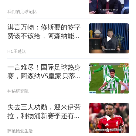
赛次回合
我们的足球记忆
淇言万物：修斯要的签字
费该不该给，阿森纳能得
到他吗？
HC王楚淇
一言难尽！国际足球热身
赛，阿森纳VS皇家贝蒂
斯！
神秘研究院
失去三大功勋，迎来伊劳
拉，利物浦新赛季还有多
少实力
薛艳艳爱生活