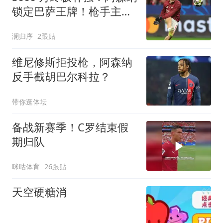
锁定巴萨王牌！枪手主力
彻底被替代
澜归序
2跟贴
维尼修斯拒投枪，阿森纳
反手截胡巴尔科拉？
带你逛体坛
备战新赛季！C罗结束假
期归队
咪咕体育
26跟贴
天空硬糖消