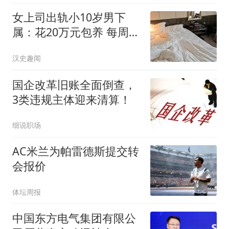
女上司出轨小10岁男下
属：花20万元包养 每周偷
情2次
汉史趣闻
国企改革旧账全面倒查，
3类违规主体迎来清算！
细说职场
AC米兰为帕雷德斯提交转
会报价
体坛周报
中国东方电气集团有限公