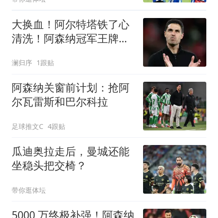
大换血！阿尔特塔铁了心
清洗！阿森纳冠军王牌
1800 万甩卖
澜归序
1跟贴
阿森纳关窗前计划：抢阿
尔瓦雷斯和巴尔科拉
足球推文C
4跟贴
瓜迪奥拉走后，曼城还能
坐稳头把交椅？
带你逛体坛
5000 万终极补强！阿森纳