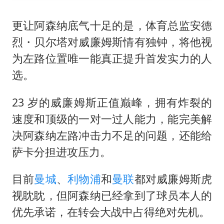
更让阿森纳底气十足的是，体育总监安德
烈・贝尔塔对威廉姆斯情有独钟，将他视
为左路位置唯一能真正提升首发实力的人
选。
23 岁的威廉姆斯正值巅峰，拥有炸裂的
速度和顶级的一对一过人能力，能完美解
决阿森纳左路冲击力不足的问题，还能给
萨卡分担进攻压力。
目前
曼城
、
利物浦
和
曼联
都对威廉姆斯虎
视眈眈，但阿森纳已经拿到了球员本人的
优先承诺，在转会大战中占得绝对先机。