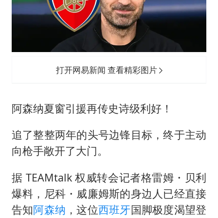
今年第二强台风将带来多大影响
张本智和：零封向鹏不意外
微信新功能：你可以“撤回”你的撤回
上半年国内居民出游人次34.63亿
打开网易新闻 查看精彩图片
浙江最强风雨时段已锁定
万岁山接盘烂尾恒大文旅城
阿森纳夏窗引援再传史诗级利好！
老人被城管撞倒后离世亲属质疑记录仪
习近平心系体育强国建设
追了整整两年的头号边锋目标，终于主动
向枪手敞开了大门。
据 TEAMtalk 权威转会记者格雷姆・贝利
爆料，尼科・威廉姆斯的身边人已经直接
告知
阿森纳
，这位
西班牙
国脚极度渴望登