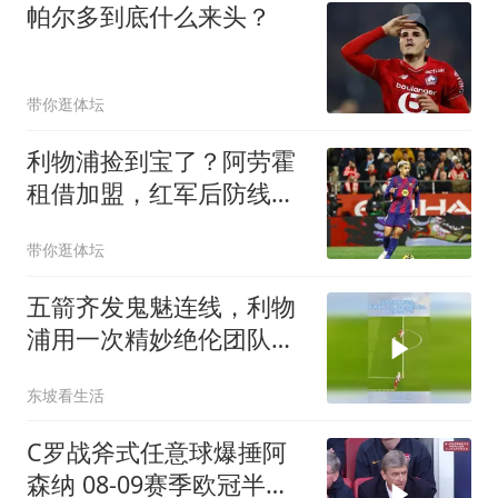
帕尔多到底什么来头？
带你逛体坛
利物浦捡到宝了？阿劳霍
租借加盟，红军后防线彻
底重生
带你逛体坛
五箭齐发鬼魅连线，利物
浦用一次精妙绝伦团队配
合，把足球写成了诗
东坡看生活
C罗战斧式任意球爆捶阿
森纳 08-09赛季欧冠半决