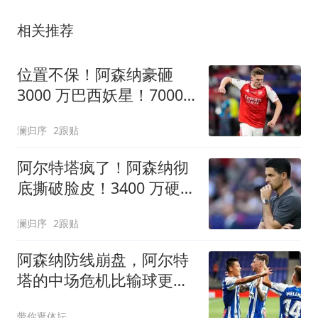
相关推荐
位置不保！阿森纳豪砸
3000 万巴西妖星！7000
万大将岌岌可危
澜归序
2跟贴
阿尔特塔疯了！阿森纳彻
底撕破脸皮！3400 万硬抢
死敌铁血王牌
澜归序
2跟贴
阿森纳防线崩盘，阿尔特
塔的中场危机比输球更可
怕
带你逛体坛