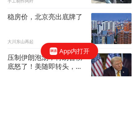
手工制作阿歼
稳房价，北京亮出底牌了
大川东山再起
App内打开
压制伊朗泡汤，特朗普彻
底怒了！美随即转头，拿
拉美17国开刀
纪史行者
沙特、巴基斯坦和土耳其
三国结成军事结盟 印度紧
张了
参考消息
仅15个月，由从七品升为