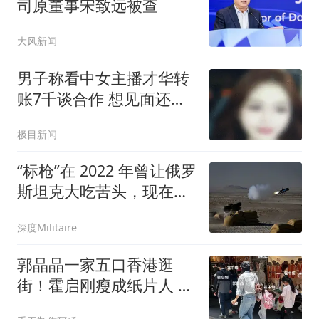
司原董事宋致远被查
大风新闻
男子称看中女主播才华转
账7千谈合作 想见面还得
转5千
极目新闻
“标枪”在 2022 年曾让俄罗
斯坦克大吃苦头，现在美
国为其配备了新的导引
深度Militaire
头，让它变得更好
郭晶晶一家五口香港逛
街！霍启刚瘦成纸片人 9
岁女儿边走路边看书