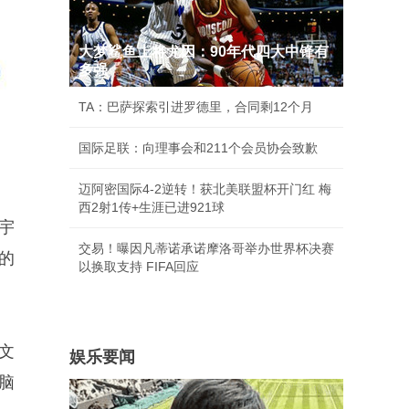
大梦鲨鱼上将尤因：90年代四大中锋有
多强
TA：巴萨探索引进罗德里，合同剩12个月
国际足联：向理事会和211个会员协会致歉
迈阿密国际4-2逆转！获北美联盟杯开门红 梅
西2射1传+生涯已进921球
宇
交易！曝因凡蒂诺承诺摩洛哥举办世界杯决赛
的
以换取支持 FIFA回应
文
娱乐要闻
脑