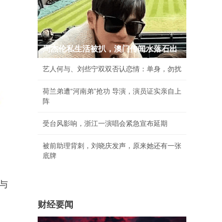
周杰伦私生活被扒，澳门传闻水落石出
艺人何与、刘些宁双双否认恋情：单身，勿扰
荷兰弟遭“河南弟”抢功 导演，演员证实亲自上
阵
受台风影响，浙江一演唱会紧急宣布延期
被前助理背刺，刘晓庆发声，原来她还有一张
底牌
与
财经要闻