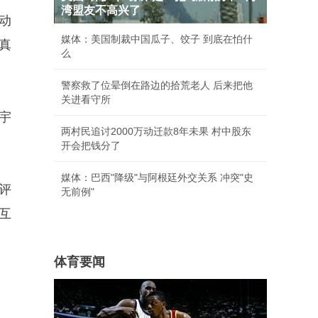
湾盟友不高兴了
动
媒体：美国制裁中国瓜子、饺子 到底在怕什
真
么
警察救了位晕倒在路边的拾荒老人 后来把他
关进看守所
宇
两村民追讨2000万动迁款8年未果 村中股东
开会把钱分了
媒体：巴西"降级"与阿根廷外交关系 冲突"史
的评
无前例"
互
体育要闻