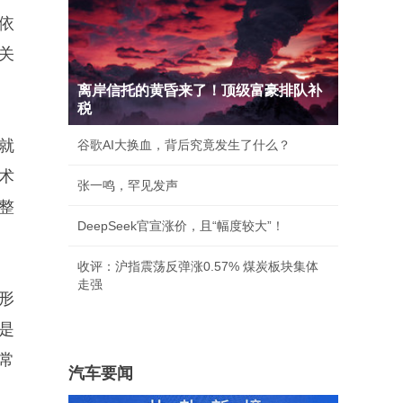
依
关
离岸信托的黄昏来了！顶级富豪排队补
税
就
谷歌AI大换血，背后究竟发生了什么？
术
张一鸣，罕见发声
整
DeepSeek官宣涨价，且“幅度较大”！
收评：沪指震荡反弹涨0.57% 煤炭板块集体
走强
形
是
常
汽车要闻