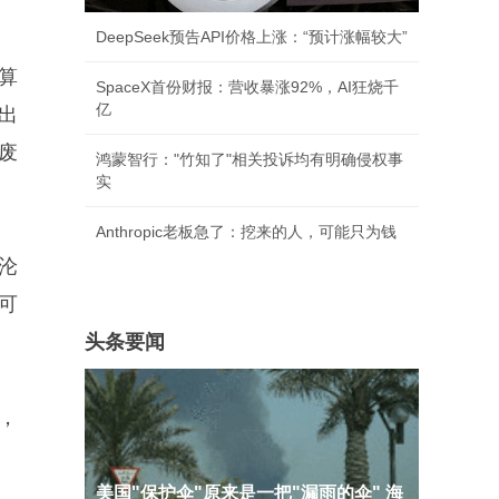
DeepSeek预告API价格上涨：“预计涨幅较大”
算
SpaceX首份财报：营收暴涨92%，AI狂烧千
亿
出
废
鸿蒙智行："竹知了"相关投诉均有明确侵权事
实
Anthropic老板急了：挖来的人，可能只为钱
沦
可
头条要闻
，
美国"保护伞"原来是一把"漏雨的伞" 海