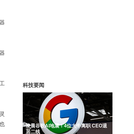
器
机器
工
科技要闻
灵
也
凌晨谷歌AI地震！4位大牛离职 CEO退
居二线