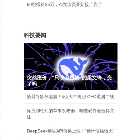
60秒报价25万，AI女演员开始接广告了
科技要闻
突然涨价，"只收电费钱"的梁文锋，变
了吗
凌晨谷歌AI地震！4位大牛离职 CEO退居二线
库克卸任后的苹果发布会，哪些硬件最值得关
注
DeepSeek预告API价格上涨：“预计涨幅较大”