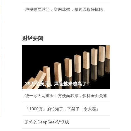
殷桃晒网球照，穿网球裙，肌肉线条好惊艳！
财经要闻
39万亿美元，风险越来越高了！
统一冰火两重天：方便面独撑，饮料全面失速
「1000万」的竹知了，下架了「余大嘴」
恐怖的DeepSeek斩杀线