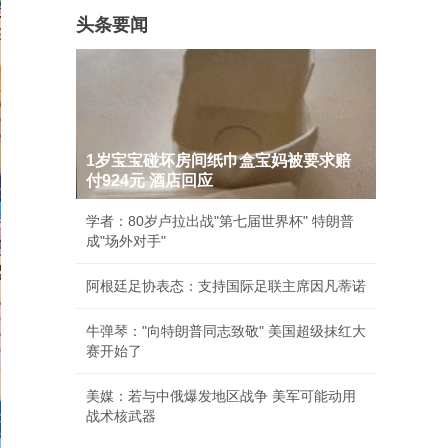
头条要闻
1岁宝宝碰坏房间纸巾盒宝妈被要求赔
付924元 酒店回应
学者：80岁卢拉出战"第七届世界杯" 特朗普
成"场外对手"
阿根廷足协表态：支持国际足联主席因凡蒂诺
牛弹琴："向特朗普同志致敬" 美国超级抹红大
赛开始了
美媒：若与中俄爆发地区战争 美军可能动用
战术核武器