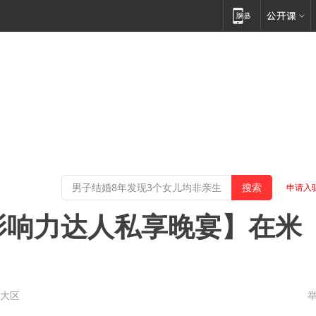
申请入
 影响力达人私享晚宴】在米
第大区