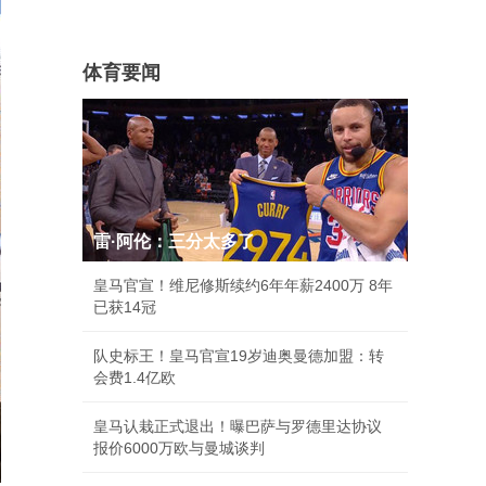
体育要闻
雷·阿伦：三分太多了
皇马官宣！维尼修斯续约6年年薪2400万 8年
已获14冠
队史标王！皇马官宣19岁迪奥曼德加盟：转
会费1.4亿欧
皇马认栽正式退出！曝巴萨与罗德里达协议
报价6000万欧与曼城谈判