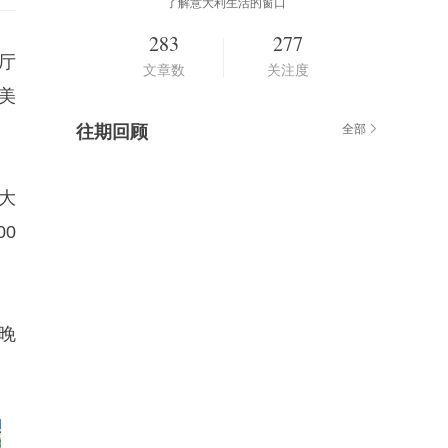
了解意大利生活的窗口
283
277
厅
文章数
关注度
色美
往期回顾
全部
大
0
晚