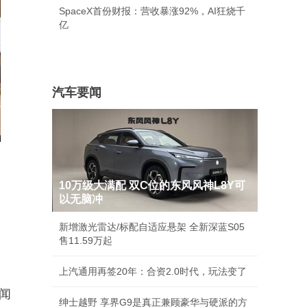
SpaceX首份财报：营收暴涨92%，AI狂烧千
亿
汽车要闻
10万级大满配 双C位的东风风神L8Y可
以无脑冲
新增激光雷达/标配自适应悬架 全新深蓝S05
售11.59万起
上汽通用再签20年：合资2.0时代，玩法变了
味闻
绅士越野 享界G9是真正兼顾豪华与硬派的方