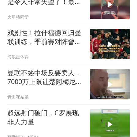
是令人非常失望了！最失
望的是，引援好像已经结
火星猪同学
束了？
戏剧性！拉什福德回归曼
联训练，季前赛对阵曾弃
用自己的阿莫林！
海浪星体育
曼联不签中场反要卖人，
7000万上限让楚阿梅尼加
盟无望
青田花姑娘
超远射门破门，C罗展现
非人力量