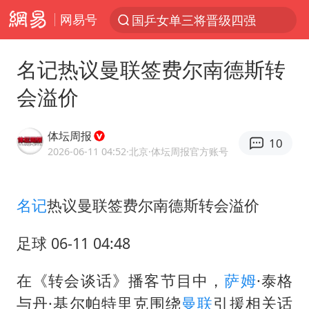
网易号
国乒女单三将晋级四强
光影经济撬动暑期消费新蓝海
名记热议曼联签费尔南德斯转
陈思诚零点晒照为佟丽娅庆生
会溢价
郑丽文：台湾从来没有“独立”过
央视新主播李秋莹孙亚鹏亮相
体坛周报
10
几元成本的AI广告导致千万市值蒸发
2026-06-11 04:52
·北京
·体坛周报官方账号
情侣平潭拍日出坠崖1死1伤
名记
热议曼联签费尔南德斯转会溢价
老挝国会主席赛宋蓬逝世
茅台部分直营店飞天茅台提价
足球 06-11 04:48
白海豚将正面袭击贯穿浙江
在《转会谈话》播客节目中，
萨姆
·泰格
酒店回应车内过夜被收150元
与丹·基尔帕特里克围绕
曼联
引援相关话