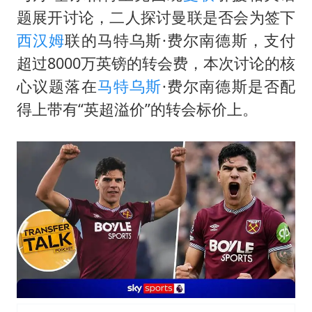
黄金牛市回来了吗
题展开讨论，二人探讨曼联是否会为签下
酒店花洒现排泄物住客索赔遭拒
西汉姆
联的马特乌斯·费尔南德斯，支付
杭州全市有序停课
超过8000万英镑的转会费，本次讨论的核
夏日经济乘“热”而上 消费市场向“新”而行
心议题落在
马特乌斯
·费尔南德斯是否配
36岁男演员成景区NPC后人气爆棚
得上带有“英超溢价”的转会标价上。
新疆优化调整景区内自驾服务费
全民健身事业高质量发展
乐享全民健身 共筑健康中国