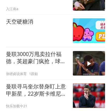
亿欧吓不退红魔
入江南a
天空硬糖消
曼联3000万甩卖拉什福
德，英超豪门疯抢，球迷
彻底炸锅
张硜卤说体育
1跟贴
曼联寻马奎尔替身盯上意
甲新星，22岁斯卡维尼或
需溢价引进
快乐加载中21