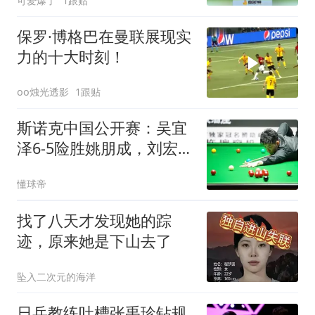
可爱爆了
1跟贴
保罗·博格巴在曼联展现实
力的十大时刻！
oo烛光透影
1跟贴
斯诺克中国公开赛：吴宜
泽6-5险胜姚朋成，刘宏
宇、周跃龙晋级
懂球帝
找了八天才发现她的踪
迹，原来她是下山去了
坠入二次元的海洋
日乒教练吐槽张禹珍钻规