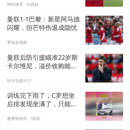
咪咕体育
26跟贴
曼联1-1巴黎：新星阿马德
闪耀，但芒特伤退成隐忧
赛场名场面
曼联后防引援瞄准22岁斯
卡尔维尼，溢价收购能否
成行？
快乐加载中21
训练完下雨了，C罗想坐
后排发现坐满了，只能小
跑到副驾驶
趣事制造机
1跟贴