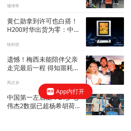
懂球帝
黄仁勋拿到许可也白搭！
H200对华出货为零：中企
46%算力预算涌向国产芯
快科技
片
遗憾！梅西未能陪伴父亲
走完最后一程 得知噩耗后
从美国飞回阿根廷
风过乡
App内打开
中国第一左后卫！21岁毛
伟杰2数据已超杨希胡荷
韬：想去留洋
邱泽云