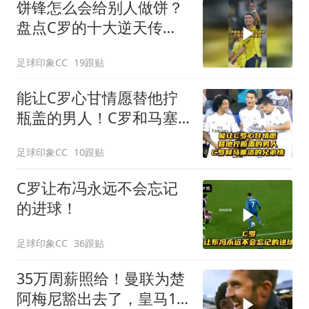
饼锋怎么会给别人做饼？
盘点C罗的十大逆天传
球！
足球印象CC
19跟贴
能让C罗心甘情愿替他拧
瓶盖的男人！C罗和马塞
洛的兄弟情！
足球印象CC
10跟贴
C罗让布冯永远不会忘记
的进球！
足球印象CC
36跟贴
35万周薪照给！曼联为楚
阿梅尼豁出去了，皇马1