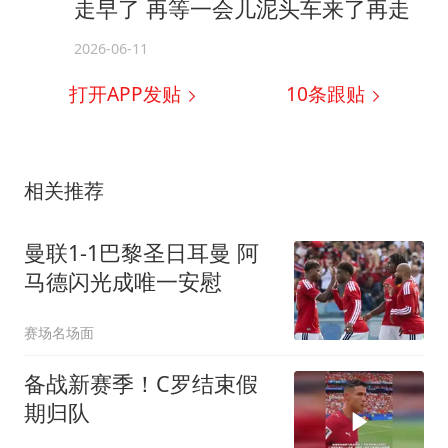
走早了 再等一会儿泥头车来了再走
2026-06-11
打开APP发贴
10
条跟贴
相关推荐
曼联1-1巴黎圣日耳曼 阿
马德闪光成唯一安慰
赛场名场面
备战新赛季！C罗结束假
期归队