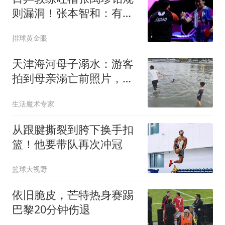
则漏洞！张本智和：有把
握战胜松岛辉空
排球黄金眼
天津海河母子溺水：游客
拍到母亲溺亡前照片，本
地人讲述海河怪事
生活魔术专家
从跟腱撕裂到胯下换手扣
篮！他要带队再次冲冠
篮球大视野
依旧脆皮，芒特热身赛踢
巴黎20分钟伤退