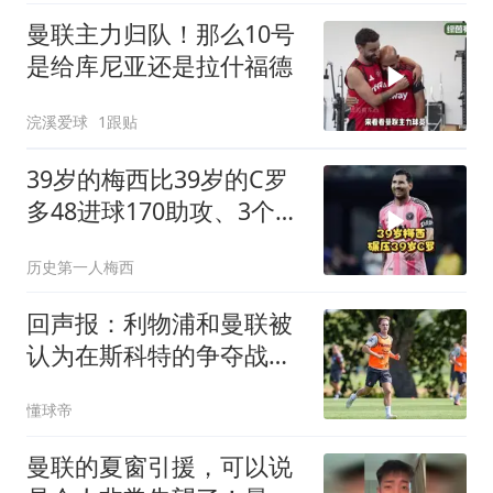
曼联主力归队！那么10号
是给库尼亚还是拉什福德
浣溪爱球
1跟贴
39岁的梅西比39岁的C罗
多48进球170助攻、3个金
球奖！
历史第一人梅西
回声报：利物浦和曼联被
认为在斯科特的争夺战中
占据有利位置
懂球帝
曼联的夏窗引援，可以说