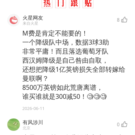
火星网友
8
来自火星
M费是肯定不能要的！
一个降级队中场，数据3球3助
非常平庸！而且落选葡萄牙队
西汉姆降级是自己咎由自取，
还想把降级1亿英镑损失全部转嫁给
曼联啊？
8500万英镑如此荒唐离谱，
谁买谁就是300减50！🧐🧐🧐
2026-06-11
有风涉川
0
北京