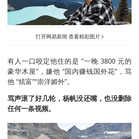
打开网易新闻 查看精彩图片
有人一口咬定他住的是 “一晚 3800 元的
豪华木屋”，嫌他 “国内赚钱国外花”，骂
他 “炫富”“崇洋媚外”。
骂声滚了好几轮，杨帆没还嘴，也没删除
任何一条视频。