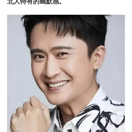
5万小车卖不动 微型代步车集体遇冷
北人特有的幽默感。
NBA传奇教练老尼尔森去世
手机真会“偷听”我们说话吗
上半年全球新能源乘用车销量1122万台
加沙约14万栋建筑被完全摧毁
从科技创新看开局起步的时与势