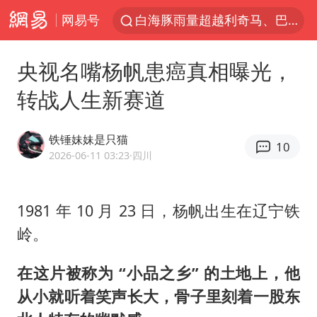
网易号
白海豚雨量超越利奇马、巴威
人形机器人第一股
央视名嘴杨帆患癌真相曝光，
上海地铁4条线路全线停运
转战人生新赛道
宇树申购 中一签有望赚20万元
4.2平卫生间补漏注胶花1.55万
铁锤妹妹是只猫
10
白海豚路径图
2026-06-11 03:23
·四川
武汉3名城管协管员殴打摊主被刑拘
1981 年 10 月 23 日，杨帆出生在辽宁铁
律师谈贾冰私人饭局被偷拍
岭。
男子结婚8年3个女儿都不是亲生
多地银行上调存款利率
在这片被称为 “小品之乡” 的土地上，他
面对面丨蔡磊：与渐冻症抗争 纵使不敌 也不屈服
从小就听着笑声长大，骨子里刻着一股东