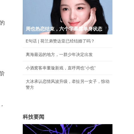
的
周也热恋结束，六个字暴露单身状态
E句话 | 荷兰弟赞达亚已经结婚了吗？
离海最远的地方，一群少年决定出发
小酒窝客串董璇新戏，直呼周也“小也”
阶
大冰承认恋情风波升级，牵扯另一女子，惊动
警方
，
科技要闻