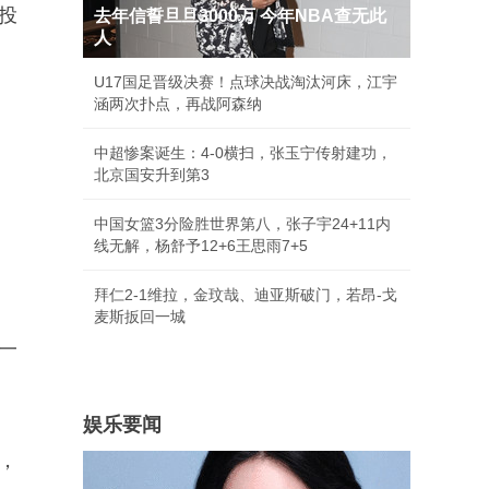
投
去年信誓旦旦3000万 今年NBA查无此
人
U17国足晋级决赛！点球决战淘汰河床，江宇
涵两次扑点，再战阿森纳
中超惨案诞生：4-0横扫，张玉宁传射建功，
北京国安升到第3
中国女篮3分险胜世界第八，张子宇24+11内
线无解，杨舒予12+6王思雨7+5
拜仁2-1维拉，金玟哉、迪亚斯破门，若昂-戈
麦斯扳回一城
一
娱乐要闻
，