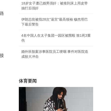
18岁女子遭已婚男强奸：被推到床上用皮带
抽打后强奸
路
伊朗总统被指28次"逼宫"最高领袖 穆杰塔巴
下最后警告
4名中国人在太子集团一园区被围殴 致1死3重
伤
婚外胚胎案涉事医院员工哽咽:事件对医院造
接
成较大冲击
体育要闻