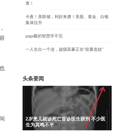
查！
今夜！美联储，利好来袭！美股、黄金、白银
集体拉升
，
papi酱的智慧学不完
容
一人生出一个连，超级富豪正在“批量造娃”
也
头条要闻
间
2岁患儿就诊死亡首诊医生获刑 不少医
生为其鸣不平