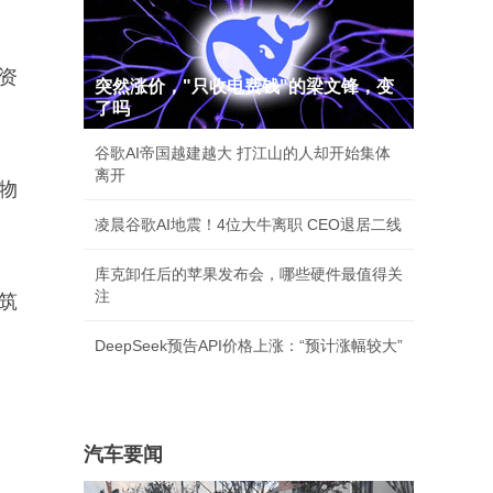
资
突然涨价，"只收电费钱"的梁文锋，变
了吗
谷歌AI帝国越建越大 打江山的人却开始集体
离开
物
凌晨谷歌AI地震！4位大牛离职 CEO退居二线
库克卸任后的苹果发布会，哪些硬件最值得关
注
筑
DeepSeek预告API价格上涨：“预计涨幅较大”
汽车要闻