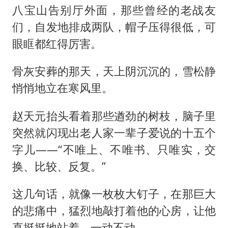
八宝山告别厅外面，那些曾经的老战友
们，自发地排成两队，帽子压得很低，可
眼眶都红得厉害。
骨灰安葬的那天，天上阴沉沉的，雪松静
悄悄地立在寒风里。
赵天元抬头看着那些遒劲的树枝，脑子里
突然就闪现出老人家一辈子爱说的十五个
字儿——“不唯上、不唯书、只唯实，交
换、比较、反复。”
这几句话，就像一枚枚大钉子，在那巨大
的悲痛中，猛烈地敲打着他的心房，让他
直挺挺地站着，一动不动。