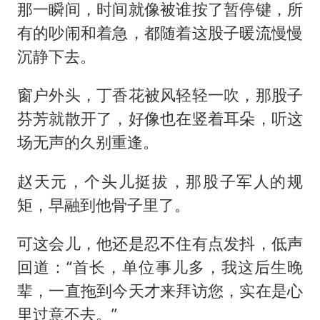
那一瞬间，时间就像被谁按了暂停键，所
有的吵闹和着急，都随着这股子暖流慢慢
沉静下去。
窗户外头，丁香花被风轻轻一吹，那股子
芬芳就散开了，好像也在竖着耳朵，听这
场无声的久别重逢。
赵天元，个头儿挺拔，那股子军人的规
矩，早融到他骨子里了。
可这会儿，他还是忍不住有点发抖，低声
回道：“首长，单位事儿多，我这后生晚
辈，一直拖到今天才来拜访您，实在是心
里过意不去。”