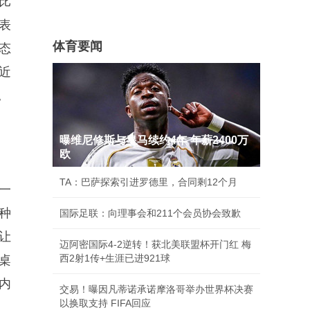
比
表
体育要闻
态
近
。
曝维尼修斯与皇马续约4年 年薪2400万
欧
TA：巴萨探索引进罗德里，合同剩12个月
一
种
国际足联：向理事会和211个会员协会致歉
让
迈阿密国际4-2逆转！获北美联盟杯开门红 梅
西2射1传+生涯已进921球
桌
内
交易！曝因凡蒂诺承诺摩洛哥举办世界杯决赛
以换取支持 FIFA回应