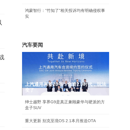
鸿蒙智行："竹知了"相关投诉均有明确侵权事
实
以
汽车要闻
战
上汽通用再签20年：合资2.0时代，玩法
变了
绅士越野 享界G9是真正兼顾豪华与硬派的方
盒子SUV
重大更新 别克至境OS 2.1本月推送OTA