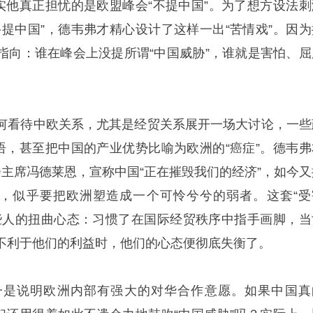
其实他真正担忧的是欧盟峰会“不提中国”。为了想方设法刺
多提中国”，德韦弗才精心设计了这样一出“苦情戏”。因为
指向：谁在峰会上没提所谓“中国威胁”，谁就是害怕、屈
何看待中欧关系，尤其是经贸关系展开一场大讨论，一些
话语，甚至把中国的产业优势比喻为欧洲的“癌症”。德韦弗
会主席
冯德莱恩
，宣称中国“正在摧毁我们的经济”，如今又
语，似乎要把欧洲塑造成一个可怜兮兮的弱者。这套“受
些人的扭曲心态：习惯了在国际经贸秩序中指手画脚，当
不利于他们的利益时，他们的心态便彻底失衡了。
一是说明欧洲内部有强大的对华合作意愿。如果中国真