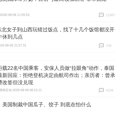
26-08-06 11:05:53
11567
跟贴
11567
东北女子到山西玩错过饭点，找了十几个饭馆都没开
午休到几点
6-08-05 21:57:31
139
跟贴
139
拒载22名中国乘客，安保人员做“拉眼角”动作，泰国
最新回应：拒绝登机决定由航司作出；亲历者：曾
费改签但没兑现
互动 2026-08-06 08:23:11
4128
跟贴
4128
：美国制裁中国瓜子、饺子 到底在怕什么