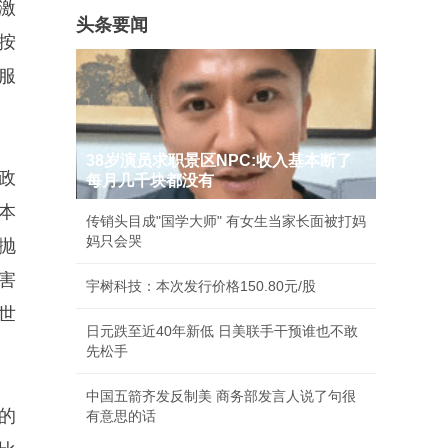
激
头条要闻
按
服
38岁演员求职景区NPC:收入基本断了
政
每月几千块都没有
本
传销头目成"国学大师" 有女生当家长面被打妈
妈只会哭
抛
害
宇树科技：本次发行价格150.80元/股
世
日元跌至近40年新低 日美联手干预谁也不敢
先松手
中国五箭齐发反制美 商务部发言人说了句很
的
有意思的话