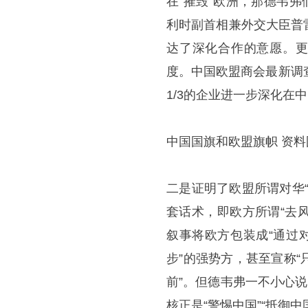
在“摧毁”欧洲，那德韦
利时副首相兼外交大臣普
达了深化合作的意愿。更
度。中国欧盟商会最新调
1/3的企业进一步深化在
中国国旗和欧盟旗帜 资料
二是证明了欧盟所谓对华
套话术，即欧方所谓“去
叙事将欧方包装成“通过
步”的强势方，甚至宣称
前”。但德韦弗一不小心
核正是“警惕中国”“抵御中