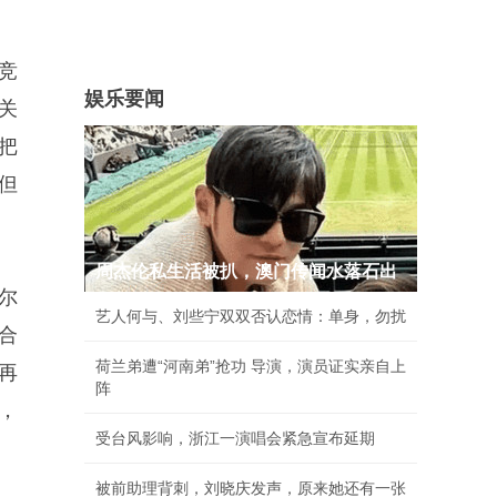
竞
娱乐要闻
关
把
但
周杰伦私生活被扒，澳门传闻水落石出
尔
艺人何与、刘些宁双双否认恋情：单身，勿扰
合
荷兰弟遭“河南弟”抢功 导演，演员证实亲自上
再
阵
，
受台风影响，浙江一演唱会紧急宣布延期
被前助理背刺，刘晓庆发声，原来她还有一张