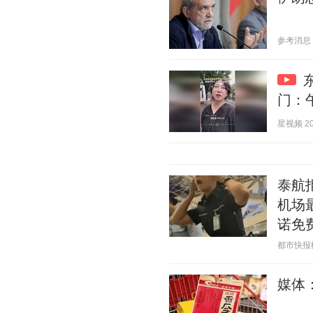
参考消息 20
门：
星视频 202
泰航
机场
诺免
都市快报橙柿
媒体