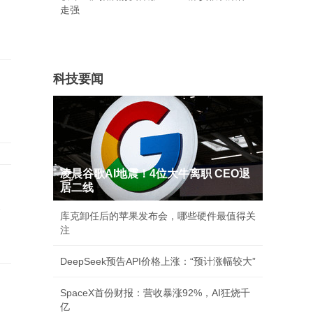
走强
科技要闻
凌晨谷歌AI地震！4位大牛离职 CEO退
居二线
承
库克卸任后的苹果发布会，哪些硬件最值得关
注
DeepSeek预告API价格上涨：“预计涨幅较大”
SpaceX首份财报：营收暴涨92%，AI狂烧千
亿