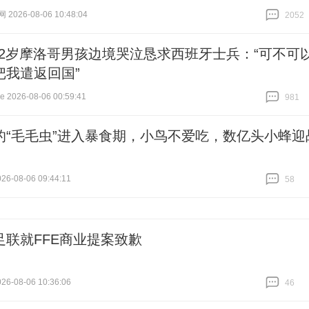
026-08-06 10:48:04
2052
跟贴
2052
12岁摩洛哥男孩边境哭泣恳求西班牙士兵：“可不可
把我遣返回国”
2026-08-06 00:59:41
981
跟贴
981
的“毛毛虫”进入暴食期，小鸟不爱吃，数亿头小蜂迎
6-08-06 09:44:11
58
跟贴
58
足联就FFE商业提案致歉
6-08-06 10:36:06
46
跟贴
46