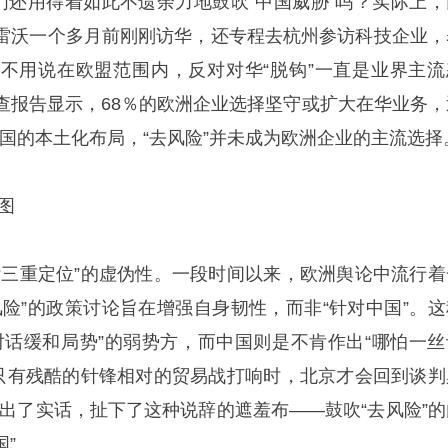
弗们还用得着如此不遗余力地鼓吹“中国威胁”吗？实际上，
雷沃一个多月前刚刚访华，还专程去杭州参访科技企业，
不用说在欧盟范围内，反对对华“脱钩”一直是业界主流
查报告显示，68％的欧洲企业选择坚守或扩大在华业务，
中国的本土化布局，“去风险”并未成为欧洲企业的主流选择
图
“三重定位”的虚伪性。一段时间以来，欧洲舆论中流行着
风险”的政策讨论旨在增强自身韧性，而非“针对中国”。这
对话缓和局势”的弱势方，而中国则是不肯作出“哪怕一丝
“只有残酷的针锋相对的贸易战打响时，北京才会回到谈判
说出了实话，扯下了这种说辞的遮羞布——鼓吹“去风险”的
国”。