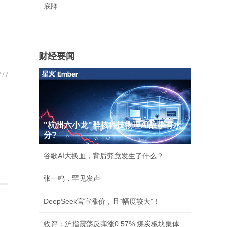
底牌
财经要闻
"杭州六小龙"群核科技物理AI故事有水
分?
谷歌AI大换血，背后究竟发生了什么？
张一鸣，罕见发声
DeepSeek官宣涨价，且“幅度较大”！
收评：沪指震荡反弹涨0.57% 煤炭板块集体