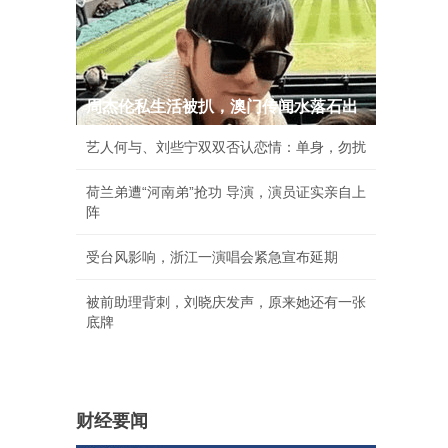
周杰伦私生活被扒，澳门传闻水落石出
艺人何与、刘些宁双双否认恋情：单身，勿扰
荷兰弟遭“河南弟”抢功 导演，演员证实亲自上
阵
受台风影响，浙江一演唱会紧急宣布延期
被前助理背刺，刘晓庆发声，原来她还有一张
底牌
财经要闻