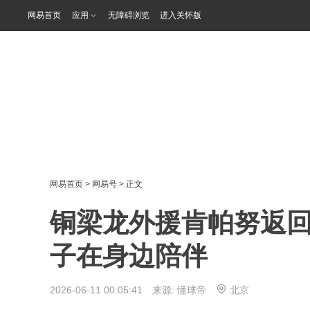
网易首页
应用
无障碍浏览
进入关怀版
网易首页
>
网易号
> 正文
铜梁龙外援肯帕努返
子在身边陪伴
2026-06-11 00:05:41 来源:
懂球帝
北京