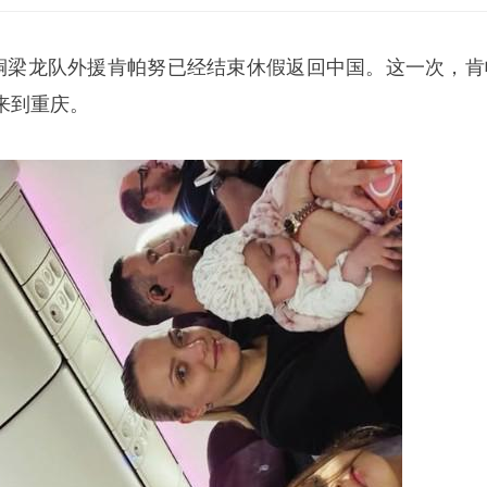
铜梁龙
队外援
肯帕努
已经结束休假返回中国。这一次，肯
来到重庆。