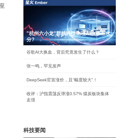
至
"杭州六小龙"群核科技物理AI故事有水
分?
谷歌AI大换血，背后究竟发生了什么？
张一鸣，罕见发声
DeepSeek官宣涨价，且“幅度较大”！
收评：沪指震荡反弹涨0.57% 煤炭板块集体
走强
科技要闻