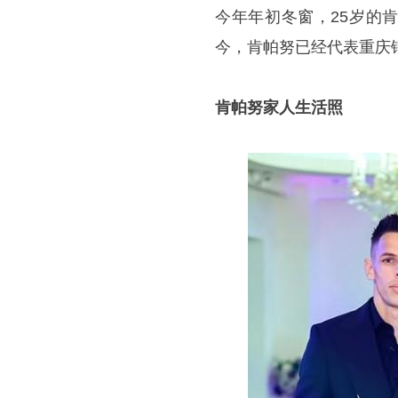
今年年初冬窗，25岁的肯
今，肯帕努已经代表重庆铜
肯帕努家人生活照