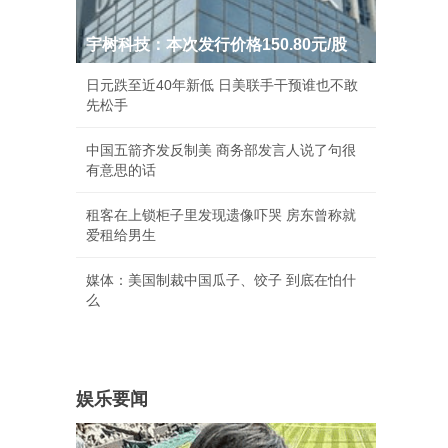
宇树科技：本次发行价格150.80元/股
日元跌至近40年新低 日美联手干预谁也不敢
先松手
中国五箭齐发反制美 商务部发言人说了句很
有意思的话
租客在上锁柜子里发现遗像吓哭 房东曾称就
爱租给男生
媒体：美国制裁中国瓜子、饺子 到底在怕什
么
娱乐要闻