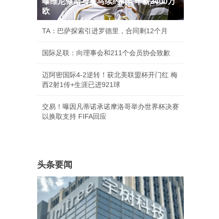
曝维尼修斯与皇马续约4年 年薪2400万
欧
TA：巴萨探索引进罗德里，合同剩12个月
国际足联：向理事会和211个会员协会致歉
迈阿密国际4-2逆转！获北美联盟杯开门红 梅
西2射1传+生涯已进921球
交易！曝因凡蒂诺承诺摩洛哥举办世界杯决赛
以换取支持 FIFA回应
头条要闻