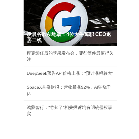
凌晨谷歌AI地震！4位大牛离职 CEO退
居二线
库克卸任后的苹果发布会，哪些硬件最值得关
注
DeepSeek预告API价格上涨：“预计涨幅较大”
SpaceX首份财报：营收暴涨92%，AI狂烧千
亿
鸿蒙智行："竹知了"相关投诉均有明确侵权事
实