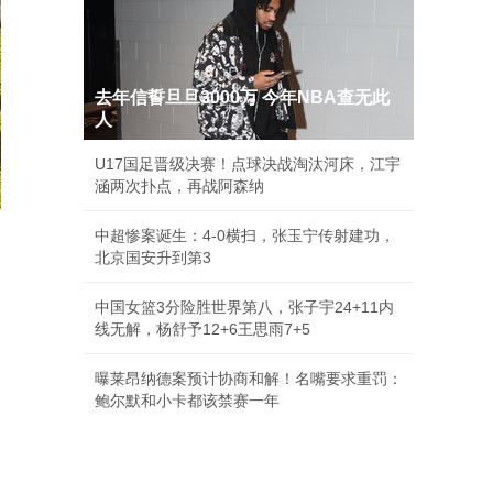
去年信誓旦旦3000万 今年NBA查无此
人
U17国足晋级决赛！点球决战淘汰河床，江宇
涵两次扑点，再战阿森纳
中超惨案诞生：4-0横扫，张玉宁传射建功，
北京国安升到第3
中国女篮3分险胜世界第八，张子宇24+11内
线无解，杨舒予12+6王思雨7+5
曝莱昂纳德案预计协商和解！名嘴要求重罚：
鲍尔默和小卡都该禁赛一年