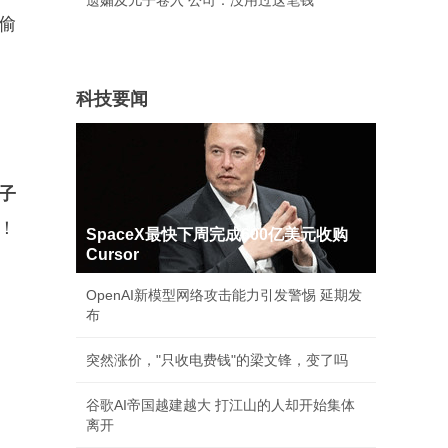
遗孀及儿子卷入 公司：没用过这笔钱
偷
科技要闻
子
！
SpaceX最快下周完成600亿美元收购
Cursor
OpenAI新模型网络攻击能力引发警惕 延期发
布
突然涨价，"只收电费钱"的梁文锋，变了吗
谷歌AI帝国越建越大 打江山的人却开始集体
离开