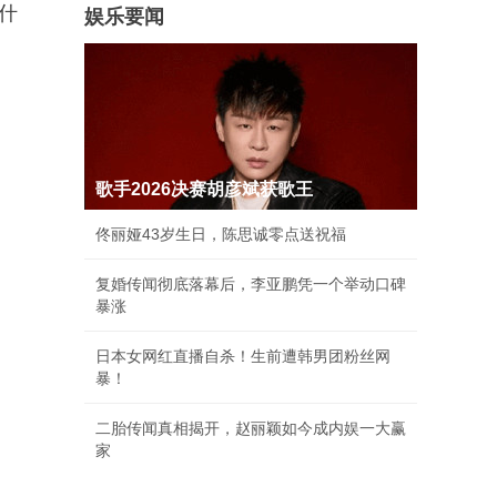
什
娱乐要闻
歌手2026决赛胡彦斌获歌王
佟丽娅43岁生日，陈思诚零点送祝福
复婚传闻彻底落幕后，李亚鹏凭一个举动口碑
暴涨
日本女网红直播自杀！生前遭韩男团粉丝网
暴！
二胎传闻真相揭开，赵丽颖如今成内娱一大赢
家