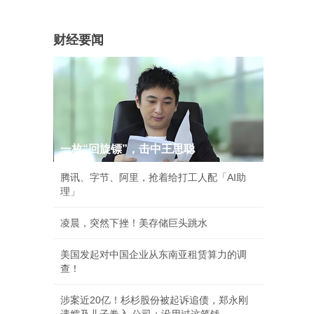
财经要闻
一枚“回旋镖”，击中王思聪
腾讯、字节、阿里，抢着给打工人配「AI助
理」
凌晨，突然下挫！美存储巨头跳水
美国发起对中国企业从东南亚租赁算力的调
查！
涉案近20亿！杉杉股份被起诉追债，郑永刚