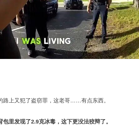
路上又犯了盗窃罪，这老哥……有点东西。
背包里发现了2.9克冰毒，这下更没法狡辩了。