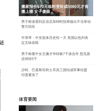
搬家报价570元临时变卦成5060元才肯
搬上楼 女子傻眼
男子称凌晨到足浴店加钟时技师做出不当举动
警方回应
牛弹琴：中东迎来历史性一天 美国以色列肯
还
定五味杂陈
男子称看中女主播才华转账7千谈合作 想见面
还得转5千
沙特、巴基斯坦和土耳其三国结成军事结盟
印度紧张了
体育要闻