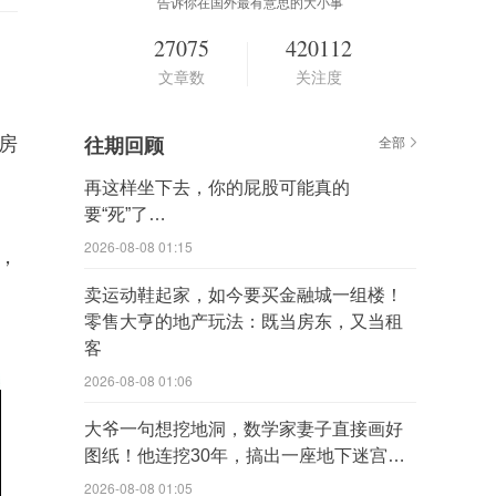
告诉你在国外最有意思的大小事
27075
420112
文章数
关注度
房
往期回顾
全部
再这样坐下去，你的屁股可能真的
要“死”了…
2026-08-08 01:15
，
卖运动鞋起家，如今要买金融城一组楼！
零售大亨的地产玩法：既当房东，又当租
客
2026-08-08 01:06
大爷一句想挖地洞，数学家妻子直接画好
图纸！他连挖30年，搞出一座地下迷宫…
2026-08-08 01:05