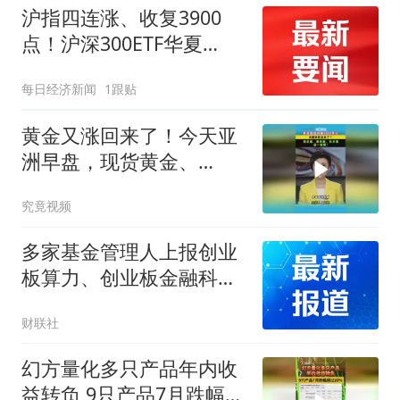
沪指四连涨、收复3900
点！沪深300ETF华夏
（510330）周涨2.16%，
每日经济新闻
1跟贴
机构：8月是下半年最好
的配置窗口
黄金又涨回来了！今天亚
洲早盘，现货黄金、
COMEX黄金盘中双双突破
究竟视频
4300美元！
多家基金管理人上报创业
板算力、创业板金融科技
ETF
财联社
幻方量化多只产品年内收
益转负 9只产品7月跌幅超