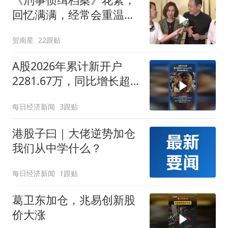
回忆满满，经常会重温的
经典刑侦剧
贺南星
22跟贴
A股2026年累计新开户
2281.67万，同比增长超
50%
每日经济新闻
3跟贴
港股子曰｜大佬逆势加仓
我们从中学什么？
每日经济新闻
1跟贴
葛卫东加仓，兆易创新股
价大涨