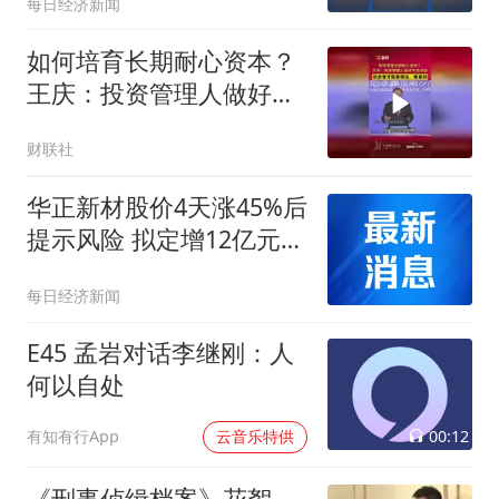
每日经济新闻
如何培育长期耐心资本？
王庆：投资管理人做好产
品体验，投资者才 能拿得
财联社
住、赚复利
华正新材股价4天涨45%后
提示风险 拟定增12亿元加
码高等级覆铜板等项目
每日经济新闻
E45 孟岩对话李继刚：人
何以自处
00:12
有知有行App
云音乐特供
《刑事侦缉档案》花絮，