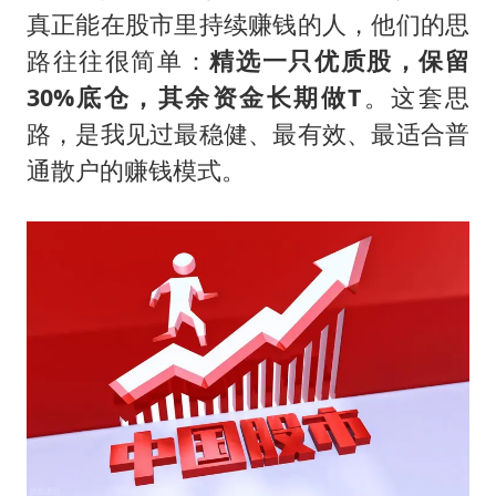
两名乘客在飞机上因调节座椅起冲突
真正能在股市里持续赚钱的人，他们的思
女儿为争财产堵门阻挠父亲出殡
路往往很简单：
精选一只优质股，保留
今日立秋你咬秋了吗
30%底仓，其余资金长期做T
。这套思
夯实基础开新局
路，是我见过最稳健、最有效、最适合普
通散户的赚钱模式。