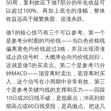
50周，复利效应下做T部分的年化收益可
以超过100%。再加上底仓的涨幅，整体
收益远高于频繁换股、追涨杀跌。
做T的核心技巧有三个可以参考。第一个
是参考分时图的均价线——当白色价格线
偏离黄色均价线超过3格，并且出现滞涨
或止跌信号时，大概率会向均价线回归，
这就是做T的买卖点。第二个是参考15分
钟MACD——顶背离时卖出，底背离时买
入，这个信号在小周期中非常有效。第三
个是参考关键均线的支撑和压力——回踩
10日或20日线不破，是低吸点；冲高到前
期高点或60日线受阻，是高抛点。把这几