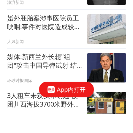
澎湃新闻
婚外胚胎案涉事医院员工
哽咽:事件对医院造成较大
冲击
大风新闻
媒体:新西兰外长想"组
团"攻击中国导弹试射 结
果被打脸
环球时报国际
App内打开
3人租车未获实体钥匙 被
困川西海拔3700米野外10
余小时
上游新闻