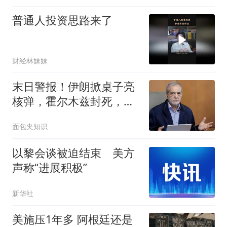
Python,不用写代码,一样
普通人投资思路来了
能回测? | 量化
财经林妹妹
末日警报！伊朗掀桌子亮
核弹，霍尔木兹封死，美
舰集体掉头跑
面包夹知识
以黎会谈被迫结束 美方
声称“进展积极”
新华社
美施压1年多 阿根廷还是