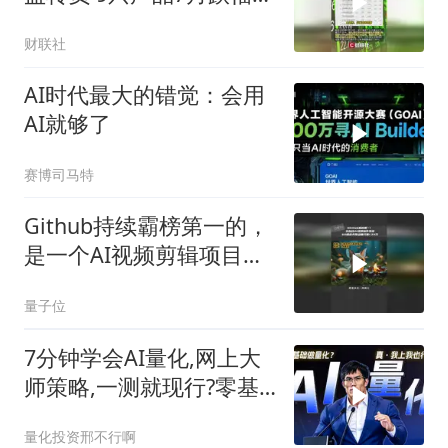
过20%
财联社
AI时代最大的错觉：会用
AI就够了
赛博司马特
Github持续霸榜第一的，
是一个AI视频剪辑项目
OpenMontage
量子位
7分钟学会AI量化,网上大
师策略,一测就现行?零基
础小白也能学会,普通人做
量化投资邢不行啊
量化的最优方案?不用装