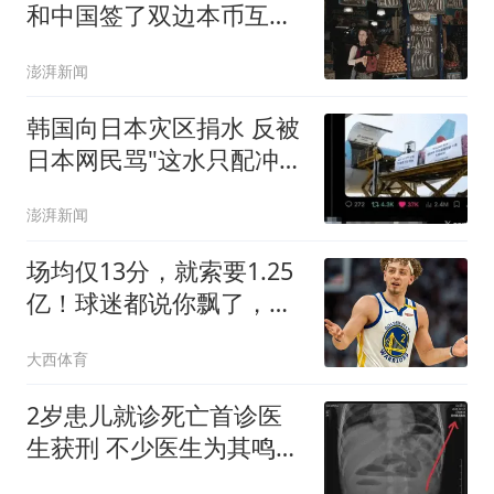
和中国签了双边本币互换
协议
澎湃新闻
韩国向日本灾区捐水 反被
日本网民骂"这水只配冲马
桶"
澎湃新闻
场均仅13分，就索要1.25
亿！球迷都说你飘了，但
这项规则很关键
大西体育
2岁患儿就诊死亡首诊医
生获刑 不少医生为其鸣不
平