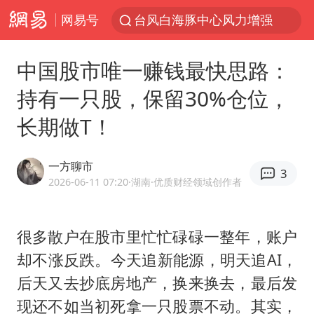
网易号
向鹏0-3不敌张本智和
百花奖开幕式
中国股市唯一赚钱最快思路：
四川宜宾高县4.9级地震致1死
持有一只股，保留30%仓位，
广东雷州通报特教老师招聘违规事件
长期做T！
山东一元代青花杯离奇失踪
“新疆阿勒泰八月能滑雪”不实
一方聊市
3
刘国正说向鹏打得很窝囊
2026-06-11 07:20
·湖南
·优质财经领域创作者
我国外贸延续良好增长态势
国防部：中国军队坚决反制任何闹海挑衅图谋
很多散户在股市里忙忙碌碌一整年，账户
却不涨反跌。今天追新能源，明天追AI，
陈幸同晋级WTT横滨冠军赛8强
后天又去抄底房地产，换来换去，最后发
宇树科技中一签需缴款7.54万元
现还不如当初死拿一只股票不动。其实，