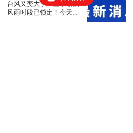
台风又变大了！金华最强
风雨时段已锁定！今天开
始出门务必小心
最金华
太阳报盘点C罗婚礼不会
邀请的10人：梅西/腾哈
格/胖虎等在列
喜欢历史的阿繁
4700万新援：全队都为阿
隆索高兴，切尔西能否摆
脱英超第10？
甜度百分百21
普京刚借兵，中方发出严
厉警告，乌核心人物被斩