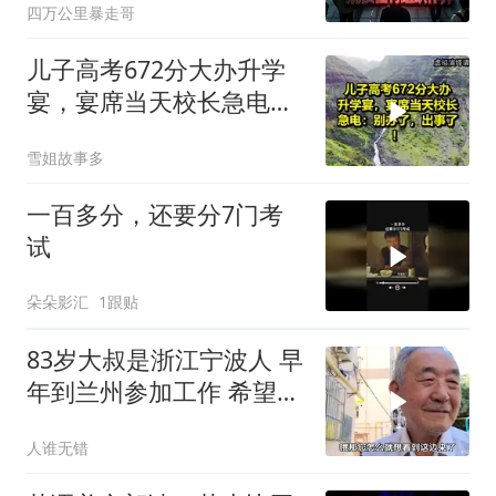
四万公里暴走哥
儿子高考672分大办升学
宴，宴席当天校长急电：
别办了，出事了！
雪姐故事多
一百多分，还要分7门考
试
朵朵影汇
1跟贴
83岁大叔是浙江宁波人 早
年到兰州参加工作 希望百
年后回
人谁无错