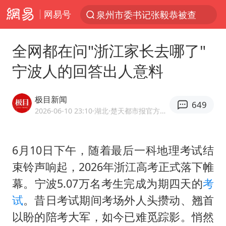
网易号
泉州市委书记张毅恭被查
“电影+”如何激发千亿级消费新活力？
全网都在问"浙江家长去哪了"
秘鲁和墨西哥宣布恢复外交关系
宁波人的回答出人意料
台风白海豚已进入24小时警戒线
沙特土耳其巴基斯坦签署共同防务协议
极目新闻
649
中医教你一招提升气血
2026-06-10 23:10
·湖北
·楚天都市报官方网易号
美联储9月还敢加息吗
6月10日下午，随着最后一科地理考试结
四川宜宾市高县4.9级地震致1人死亡
束铃声响起，2026年浙江高考正式落下帷
胡彦斌韩磊 谁帮谁
幕。宁波5.07万名考生完成为期四天的
考
上海：台风白海豚或将带来龙卷风
试
。昔日考试期间考场外人头攒动、翘首
百花奖开幕式
以盼的陪考大军，如今已难觅踪影。悄然