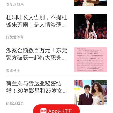
赛场速报局
杜润旺长文告别，不提杜
锋朱芳雨！是人情淡薄，
还是职场潜规则？
陈赩爱体育
涉案金额数百万元！东莞
警方破获一起特大职务侵
占案
知肇分子
荷兰弟与赞达亚秘密结
婚！30岁影星和29岁女友
英国低调办婚礼
娱圈观察员
App内打开