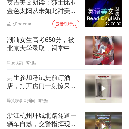
英语美文朗读：莎士比亚-
金色太阳从未如此甜美吻
过
00:00
孟飞Phoenix
云音乐特供
潮汕女生高考650分，被
北京大学录取，祠堂中门
大开迎接女孩拜祖
星辰视频
6跟贴
男生参加考试提前订酒
店，打开房门一刻惊呆，
真是中大奖了！
爆笑轶事直播间
3跟贴
浙江杭州环城北路隧道一
辆车自燃，交警指挥现场