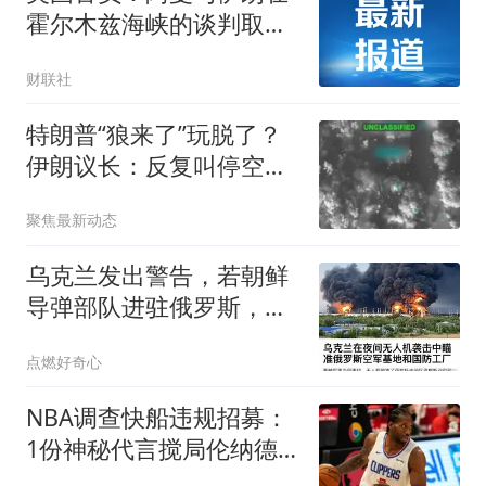
霍尔木兹海峡的谈判取得
进展 预计将很快达成协议
财联社
特朗普“狼来了”玩脱了？
伊朗议长：反复叫停空袭
是“循环表演”
聚焦最新动态
乌克兰发出警告，若朝鲜
导弹部队进驻俄罗斯，乌
军将立即摧毁
点燃好奇心
NBA调查快船违规招募：
1份神秘代言搅局伦纳德
亿元交易