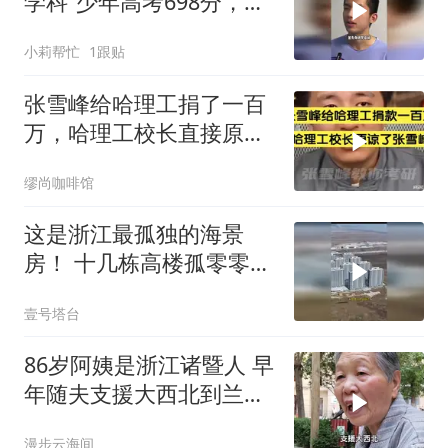
学科”少年高考698分，英
语144分，被北大录取
小莉帮忙
1跟贴
张雪峰给哈理工捐了一百
万，哈理工校长直接原谅
了张雪峰当年的事
缪尚咖啡馆
这是浙江最孤独的海景
房！ 十几栋高楼孤零零矗
立在海边
壹号塔台
86岁阿姨是浙江诸暨人 早
年随夫支援大西北到兰州
扎根了
漫步云海间