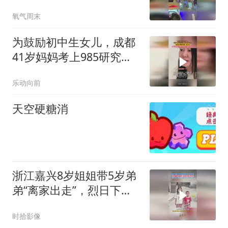
车主倒车，没想到前方两
氧气周末
辆车发生了碰撞
为鼓励初中生女儿，成都
41岁妈妈考上985研究
生，原定备考两年结果一
乐动向前
战上岸
天空硬糖消
浙江嘉兴8岁姐姐带5岁弟
弟“离家出走”，烈日下徒
步5公里只为给父亲送饭
时拾影像