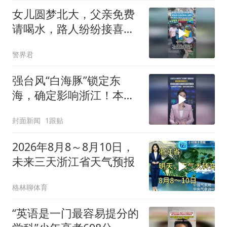
女儿圆梦北大，父亲免费
请喝水，路人纷纷接喜
气，平台承诺：孩子的学
警界君
费，我们必须管
强台风“白海豚”锁定东
海，确定影响浙江！本周
末有大到暴雨，提醒：提
封面新闻
1跟贴
前适度囤点零食
2026年8月8～8月10日，
未来三天浙江省天气预报
格林聊体育
“英语是一门最容易提分的