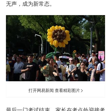
中巨芯：上半年归母净利润1405.77万元
无声，成为新常态。
“新疆阿勒泰八月能滑雪”不实
日本试射“战斧”导弹，国防部回应
胡彦斌获《歌手2026》歌王
名创优品回应女子吐槽内裤质量差
秋天的第一杯奶茶到底有多火
飞机票免费退改真的来了
夯实基础开新局
打开网易新闻 查看精彩图片
最后一门考试结束，家长在考点外迎接考