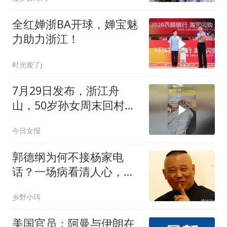
全红婵浙BA开球，婵宝魅
力助力浙江！
时光瘦了j
7月29日发布，浙江舟
山，50岁孙女周末回村陪
着95岁奶奶去剪头发
今日女报
郭德纲为何不接杨家电
话？一场病看清人心，杨
家输得不冤
乡野小珥
美国官员：阿曼与伊朗在