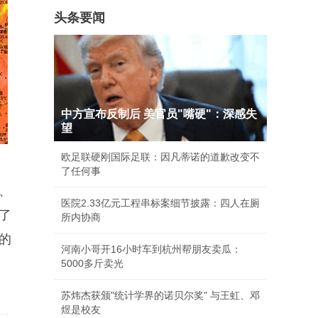
头条要闻
中方宣布反制后 美官员"嘴硬"：深感失
望
欧足联硬刚国际足联：因凡蒂诺的道歉改变不
了任何事
、
医院2.33亿元工程串标案细节披露：四人在厕
了
所内协商
的
河南小哥开16小时车到杭州帮朋友卖瓜：
5000多斤卖光
苏炜杰获颁"统计学界的诺贝尔奖" 与王虹、邓
煜是校友