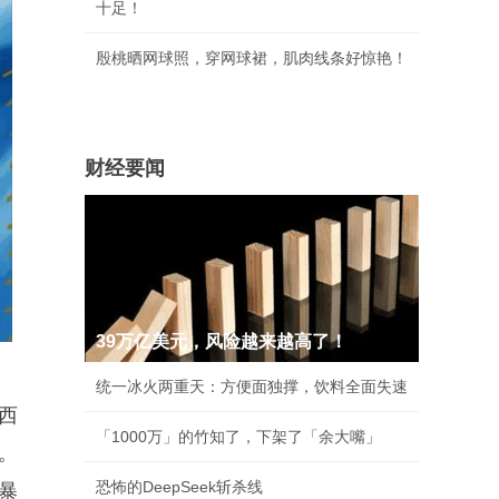
十足！
殷桃晒网球照，穿网球裙，肌肉线条好惊艳！
财经要闻
39万亿美元，风险越来越高了！
统一冰火两重天：方便面独撑，饮料全面失速
西
「1000万」的竹知了，下架了「余大嘴」
。
恐怖的DeepSeek斩杀线
暴