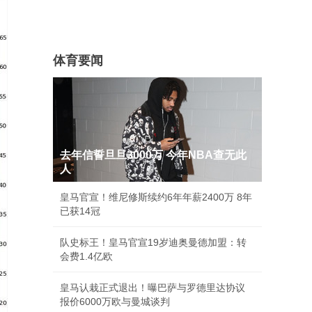
体育要闻
去年信誓旦旦3000万 今年NBA查无此
人
皇马官宣！维尼修斯续约6年年薪2400万 8年
已获14冠
队史标王！皇马官宣19岁迪奥曼德加盟：转
会费1.4亿欧
皇马认栽正式退出！曝巴萨与罗德里达协议
报价6000万欧与曼城谈判