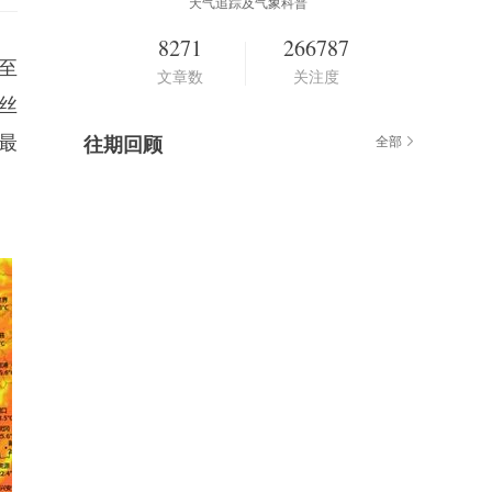
天气追踪及气象科普
8271
266787
至
文章数
关注度
丝
最
往期回顾
全部