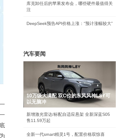
库克卸任后的苹果发布会，哪些硬件最值得关
注
DeepSeek预告API价格上涨：“预计涨幅较大”
汽车要闻
10万级大满配 双C位的东风风神L8Y可
以无脑冲
一
一
新增激光雷达/标配自适应悬架 全新深蓝S05
售11.59万起
底
全新一代smart精灵1号，配置价格双惊喜
为