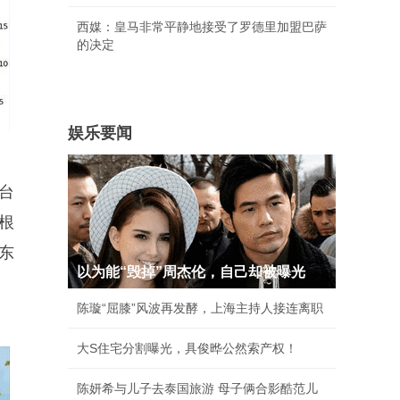
西媒：皇马非常平静地接受了罗德里加盟巴萨
的决定
娱乐要闻
台
根
东
以为能“毁掉”周杰伦，自己却被曝光
陈璇“屈膝”风波再发酵，上海主持人接连离职
大S住宅分割曝光，具俊晔公然索产权！
陈妍希与儿子去泰国旅游 母子俩合影酷范儿