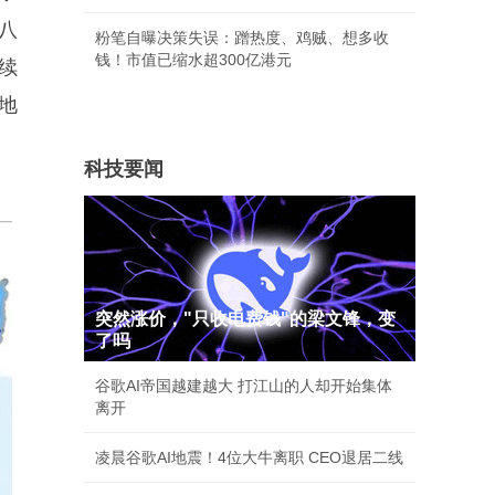
八
粉笔自曝决策失误：蹭热度、鸡贼、想多收
钱！市值已缩水超300亿港元
续
地
科技要闻
突然涨价，"只收电费钱"的梁文锋，变
了吗
谷歌AI帝国越建越大 打江山的人却开始集体
离开
凌晨谷歌AI地震！4位大牛离职 CEO退居二线