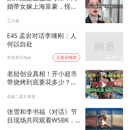
婚带女嫁上海富豪，怪不
得女儿上央视大剧
工小屋
E45 孟岩对话李继刚：人
何以自处
00:12
有知有行App
云音乐特供
老挝创业真相！开小超市
带烧烤到底要花多少？三
弟杨阿克硬核摸底
邻家二蛋不靠谱
张雪和李书福《对话》节
目现场共同观看WSBK，
张雪说争取下一站再赢