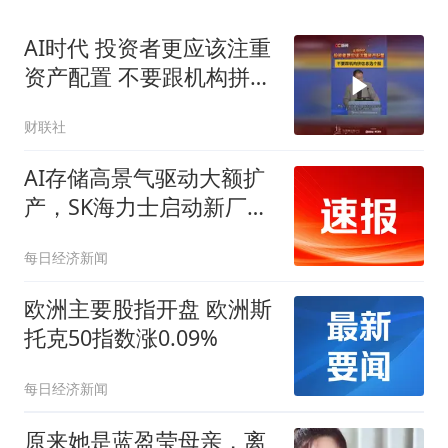
AI时代 投资者更应该注重
资产配置 不要跟机构拼信
息选个股
财联社
AI存储高景气驱动大额扩
产，SK海力士启动新厂建
设
每日经济新闻
欧洲主要股指开盘 欧洲斯
托克50指数涨0.09%
每日经济新闻
原来她是蓝盈莹母亲，离