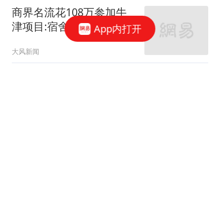
商界名流花108万参加牛
津项目:宿舍没矿泉水 床
App内打开
咯吱响
大风新闻
长不长寿，先看体重？上
了65岁，多少体重最好？
告诉你答案
健康之光
外交罕见一幕，泰国外长
为何不顾礼仪，公开批评
中国大使
军情观察家
湖人生涯结束，如何评价
詹姆斯在湖人队史的地