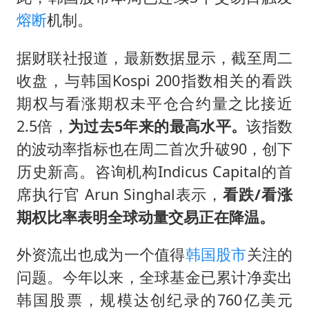
7月CPI同比上涨0.5% 经济内生增长动力持续增强
熔断
机制。
部分银行上调存款利率
白海豚突然大拐弯 走出罕见路线
据财联社报道，最新数据显示，截至周二
收盘，与韩国Kospi 200指数相关的看跌
中央气象台继续发布暴雨橙警
期权与看涨期权未平仓合约量之比接近
朱一龙的鼻子怎么了
2.5倍，
为过去5年来的最高水平。
该指数
成都多趟列车临时停运
的波动率指标也在周二首次升破90，创下
货车高速制动失灵 交警护航化险为夷
历史新高。咨询机构Indicus Capital的首
下党之路
席执行官 Arun Singhal表示，
看跌/看涨
期权比率表明全球动量交易正在降温。
外资流出也成为一个值得
韩国股市
关注的
问题。今年以来，全球基金已累计净卖出
韩国股票，规模达创纪录的760亿美元