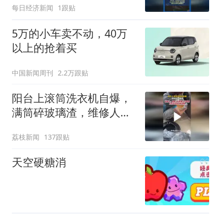
每日经济新闻
1跟贴
5万的小车卖不动，40万
以上的抢着买
中国新闻周刊
2.2万跟贴
阳台上滚筒洗衣机自爆，
满筒碎玻璃渣，维修人员
称是人为原因，从未见过
荔枝新闻
137跟贴
洗衣机自爆
天空硬糖消