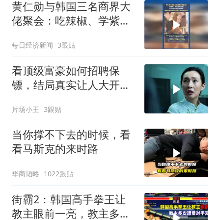
黄仁勋与韩国三名商界大
佬聚会：吃辣椒、学紫苏
叶包肉，LG集团会长负责
每日经济新闻
3跟贴
烤肉
看顶级富豪如何招聘保
镖，结局真实让人大开眼
界
片场小王
3跟贴
当你撑不下去的时候，看
看马斯克的来时路
华商韬略
1022跟贴
街霸2：韩国高手拳王让
教主眼前一亮，教主多次