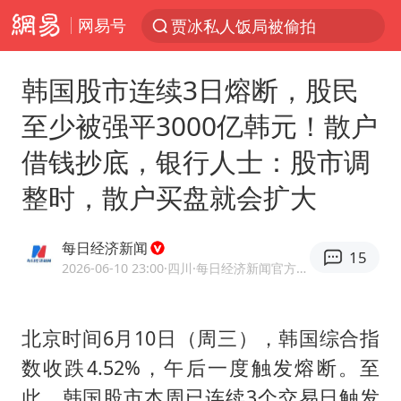
网易号
贾冰私人饭局被偷拍
新能源汽车产业链提速
韩国股市连续3日熔断，股民
费大厨不自称“大王”了
至少被强平3000亿韩元！散户
SK海力士回应“或出售重庆工厂”传闻
借钱抄底，银行人士：股市调
血指纹匹配成功，20年悬案告破！凶手被执行死刑
整时，散户买盘就会扩大
独闯南太行失联14天的女子已找到
辽宁28名务农人员中暑死亡？官方辟谣
每日经济新闻
15
大疆错失宇树
2026-06-10 23:00
·四川
·每日经济新闻官方网易号
演员秦焰去世 曾出演《狂飙》
大连一起飞航班因乘客可乐爆瓶折返
北京时间6月10日（周三），韩国综合指
数收跌4.52%，午后一度触发熔断。至
医疗垃圾做手机壳 这也是谋财害命
此，韩国股市本周已连续3个交易日触发