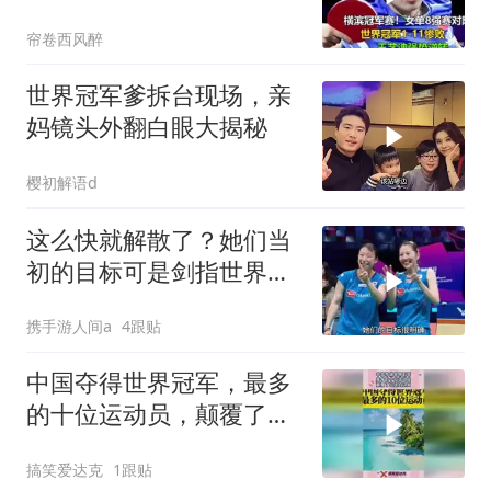
败，王艺迪强势逆转
帘卷西风醉
世界冠军爹拆台现场，亲
妈镜头外翻白眼大揭秘
樱初解语d
这么快就解散了？她们当
初的目标可是剑指世界第
一位！
携手游人间a
4跟贴
中国夺得世界冠军，最多
的十位运动员，颠覆了以
往的认知！
搞笑爱达克
1跟贴