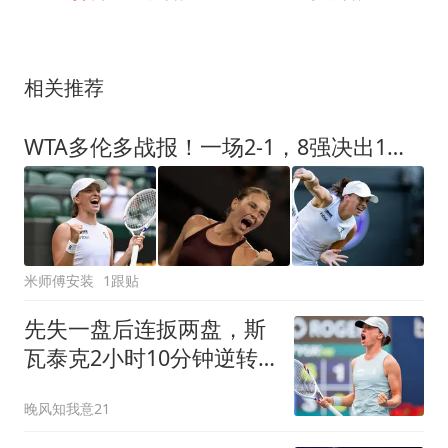
相关推荐
WTA多伦多战报！一场2-1，8强决出1席，斯瓦泰克逆转科斯秋克晋级
米师傅安装
1跟贴
先失一盘后连扳两盘，斯
瓦泰克2小时10分钟逆转
晋级八强
晚风知我意21