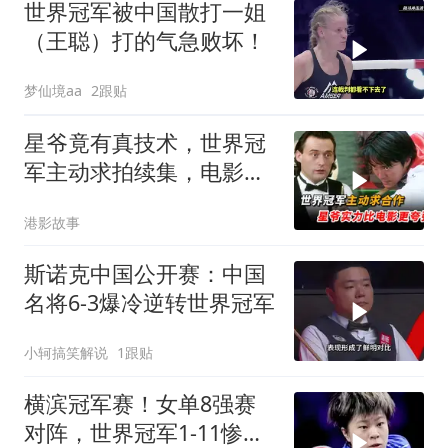
世界冠军被中国散打一姐
（王聪）打的气急败坏！
梦仙境aa
2跟贴
星爷竟有真技术，世界冠
军主动求拍续集，电影里
演的一点都不夸张
港影故事
斯诺克中国公开赛：中国
名将6-3爆冷逆转世界冠军
小轲搞笑解说
1跟贴
横滨冠军赛！女单8强赛
对阵，世界冠军1-11惨