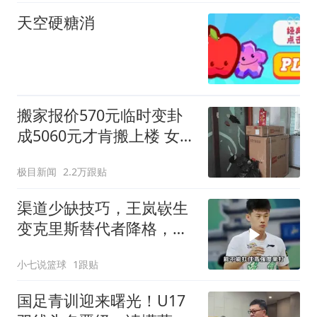
天空硬糖消
搬家报价570元临时变卦
成5060元才肯搬上楼 女子
傻眼
极目新闻
2.2万跟贴
渠道少缺技巧，王岚嵚生
变克里斯替代者降格，球
迷要做好心理建设
小七说篮球
1跟贴
国足青训迎来曙光！U17