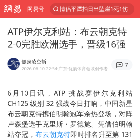
网易号
情侣平潭拍日出坠崖1死1伤
杭州全市有序停课
ATP伊尔克利站：布云朝克特
陈思诚零点晒照为佟丽娅庆生
2-0完胜欧洲选手，晋级16强
夏日经济乘“热”而上 消费市场向“新”而行
36岁男演员成景区NPC后人气爆棚
侧身凌空斩
7
身体出现这几个信号可能是肝在求救
2026-06-10 22:54
·广东
·优质体育领域创作者
宇树王兴兴被问了360多个问题
6月10日讯，ATP 挑战赛伊尔克利站
全民健身事业高质量发展
CH125 级别 32 强战今日打响，中国新星
几元成本的AI广告导致千万市值蒸发
布云朝克特
携伯明翰冠军余热登场，对阵
台当局重金为“台独”织“皇帝新衣”
卢森堡选手克里斯・罗德施。凭借伯明翰
郑丽文：台湾从来没有“独立”过
站夺冠，
布云朝克特
即时排名升至第 131