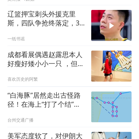
辽篮押宝刺头外援克里
斯，四队争抢终落定，32
号新援利弊全拆解
一纸书谣
成都看展偶遇赵露思本人
好瘦好矮小小一只 ，但她
长相甜美皮肤巨好
喜欢历史的阿繁
“白海豚”居然走出古怪路
径！在海上“打了个结”？
台风飘忽走位为哪般？中
台州交通广播
央气象台首席预报员最新
回应
美军态度软了，对伊朗大