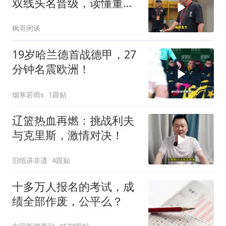
双线头名晋级，读懂董路
真正的青训价值
枫哥闲谈
19岁哈兰德首战德甲，27
分钟名震欧洲！
烟寒若雨s
1跟贴
辽篮热血再燃：挑战利夫
与克里斯，激情对决！
旧纸讲非遗
4跟贴
十多万人报名的考试，成
绩全部作废，公平么？