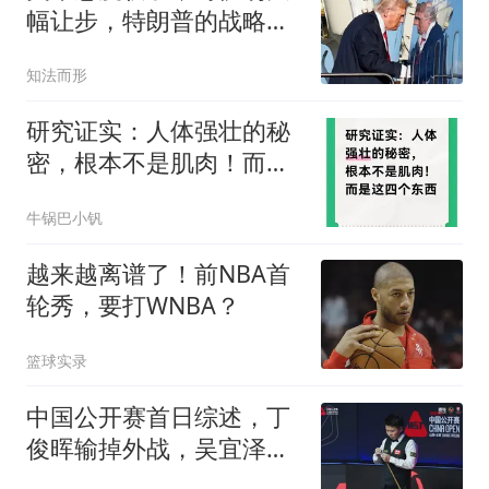
幅让步，特朗普的战略失
败，正在变成事实
知法而形
研究证实：人体强壮的秘
密，根本不是肌肉！而是
这四个东西
牛锅巴小钒
越来越离谱了！前NBA首
轮秀，要打WNBA？
篮球实录
中国公开赛首日综述，丁
俊晖输掉外战，吴宜泽险
胜，前16四战三负