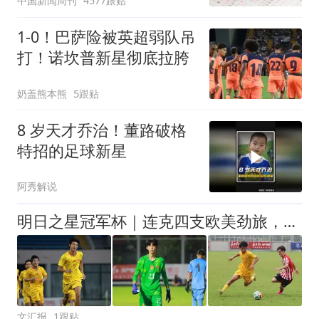
中国新闻周刊
4577跟贴
1‑0！巴萨险被英超弱队吊
打！诺坎普新星彻底拉胯
奶盖熊本熊
5跟贴
8 岁天才乔治！董路破格
特招的足球新星
阿秀解说
明日之星冠军杯｜连克四支欧美劲旅，一鸣惊人的U17国足在上海收获了什么
文汇报
1跟贴