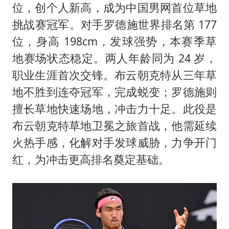
商场现钱学森巨幅海报 负责人回应
位，创个人新高，成为中国男网首位草地
乐享全民健身 共筑健康中国
挑战赛冠军。对手罗德施世界排名第 177
位，身高 198cm，发球强势，本赛季草
地赛场状态稳定。两人年龄同为 24 岁，
职业生涯首次交锋。布云朝克特从三年草
地不胜到连夺冠军，完成蜕变；罗德施则
擅长草地快速场地，冲击力十足。此役是
布云朝克特草地卫冕之旅首战，他需延续
火热手感，化解对手发球威胁，力争开门
红，为冲击更高排名奠定基础。