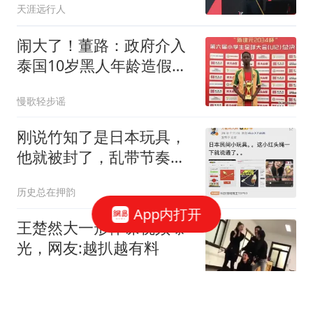
天涯远行人
闹大了！董路：政府介入
泰国10岁黑人年龄造假事
件，已向政府举证
慢歌轻步谣
刚说竹知了是日本玩具，
他就被封了，乱带节奏有
风险
历史总在押韵
App内打开
王楚然大一形体课视频曝
光，网友:越扒越有料
喜欢历史的阿繁