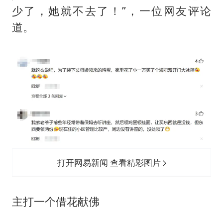
店主称换“青海拉面”招牌后生意更好
少了，她就不去了！”，一位网友评论
上半年国内居民出游人次34.63亿
道。
22岁女生独闯南太行失联12天
薛之谦杭州站演唱会取消
张本智和：零封向鹏不意外
今年第二强台风将带来多大影响
“准2万亿”之城点名支持三所大学
习近平心系体育强国建设
打开网易新闻 查看精彩图片
主打一个借花献佛