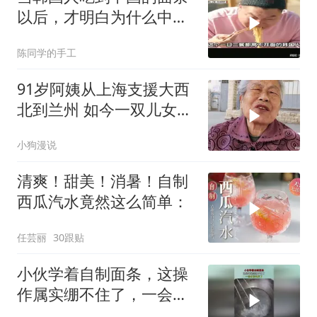
以后，才明白为什么中国
才是面条的老祖宗
陈同学的手工
91岁阿姨从上海支援大西
北到兰州 如今一双儿女成
了她的遗
小狗漫说
清爽！甜美！消暑！自制
西瓜汽水竟然这么简单：
任芸丽
30跟贴
小伙学着自制面条，这操
作属实绷不住了，一会水
该勾芡了！