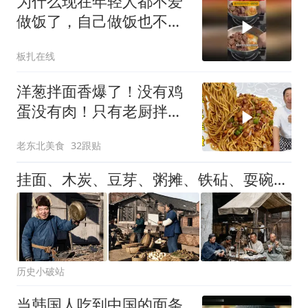
为什么现在年轻人都不爱
做饭了，自己做饭也不一
定省钱
板扎在线
洋葱拌面香爆了！没有鸡
蛋没有肉！只有老厨拌面
料油配方！巨好吃
老东北美食
32跟贴
挂面、木炭、豆芽、粥摊、铁砧、耍碗——百年街头营生图谱
历史小破站
当韩国人吃到中国的面条