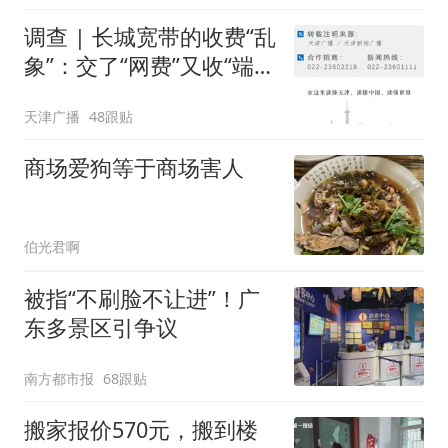
调查 | 长城宽带的收费“乱
象”：交了“网费”又收“端口
费”，退费没着落，使用期
天津广播
48跟贴
可延长到2037年
商场爱狗等于商场害人
伯光君啊
被指“不刷脸不让进”！广
东多景区引争议
南方都市报
68跟贴
搬家报价570元，搬到楼