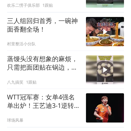
欢乐二愣子俱乐部
1跟贴
三人组回归首秀，一碗神
面香翻全场！
村里整活小分队
蒸馒头没有想象的麻烦，
只需把面团贴在锅边，做
的馒头一样能吃！
八九搞笑
1跟贴
WTT冠军赛：女单4强名
单出炉！王艺迪3-1逆转晋
级，朱雨玲出局
球场风暴