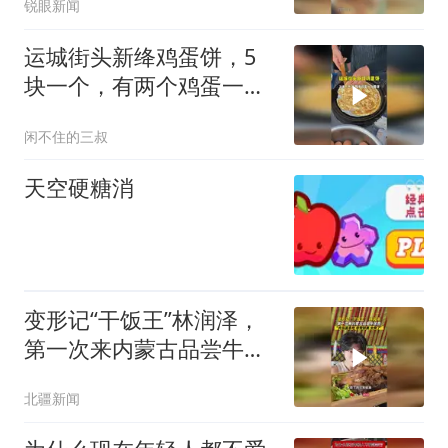
锐眼新闻
运城街头新绛鸡蛋饼，5
块一个，有两个鸡蛋一张
面饼
闲不住的三叔
天空硬糖消
变形记“干饭王”林润泽，
第一次来内蒙古品尝牛羊
肉，“肉当面条吃非常鲜美
北疆新闻
太爽了”