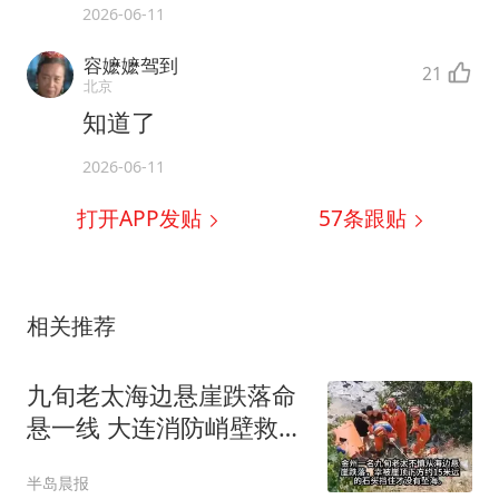
2026-06-11
容嬷嬷驾到
21
北京
知道了
2026-06-11
打开APP发贴
57
条跟贴
相关推荐
九旬老太海边悬崖跌落命
悬一线 大连消防峭壁救援
化险为夷
半岛晨报