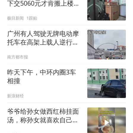
下交5060元才肯搬上楼！
女子傻眼了
极目新闻
1跟贴
广州有人驾驶无牌电动摩
托车在高架上载人逆行！
被罚款拘留
南方都市报
昨天下午，中环内圈3车
相撞
新浪财经
爷爷给孙女做西红柿挂面
汤，称孙女就喜欢自己做
的这口味道