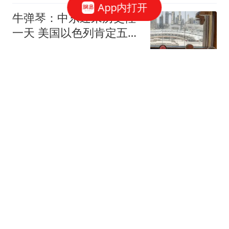
App内打开
牛弹琴：中东迎来历史性
一天 美国以色列肯定五味
杂陈
现代快报
曼联为霍尔接洽纽卡被
拒，拉爵放弃！曼联夏窗
全部首选目标均失败
罗米的曼联博客
4-1，精彩WTT：女单第1
个四强产生 王艺迪赢师姐
剑指冠军
体育哲人
罗德里倒戈巴萨，皇马