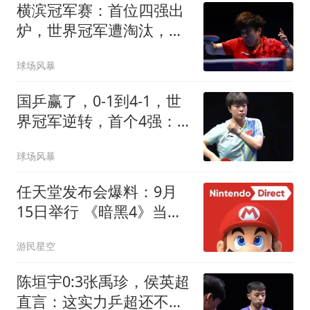
横滨冠军赛：首位四强出
炉，世界冠军遭淘汰，王
艺迪对阵张本美和
球场风暴
国乒赢了，0-1到4-1，世
界冠军逆转，首个4强：
王艺迪太牛了，击败朱雨
球场风暴
玲
任天堂发布会爆料：9月
15日举行 《暗黑4》当天
上
游民星空
陈垣宇0:3张禹珍，侯英超
直言：这实力乒超还不开