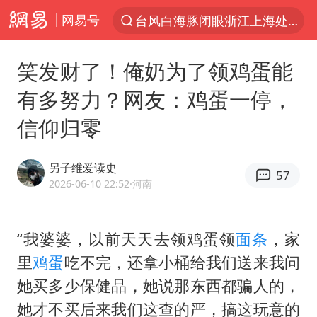
网易号
台风白海豚闭眼浙江上海处于危险半圆
“China Cool”火了，老外爱上中国避暑游
笑发财了！俺奶为了领鸡蛋能
香港宏福苑火灾或由烟头引起
有多努力？网友：鸡蛋一停，
浙江台州《告全体市民书》
信仰归零
伊斯兰版北约来了吗
四川宜宾3.4级地震
另子维爱读史
57
网约车司机充电时猝死保险拒赔
2026-06-10 22:52
·河南
陕西柞水泥石流已致2死 仍有1人失联
泰国初中生饮弹自尽前开了26枪
“我婆婆，以前天天去领鸡蛋领
面条
，家
里
鸡蛋
吃不完，还拿小桶给我们送来我问
多所高校取消艺考
她买多少保健品，她说那东西都骗人的，
云南一地村民过火把节意外灼伤16人
她才不买后来我们这查的严，搞这玩意的