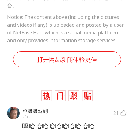
台。
Notice: The content above (including the pictures
and videos if any) is uploaded and posted by a user
of NetEase Hao, which is a social media platform
and only provides information storage services.
打开网易新闻体验更佳
容嬷嬷驾到
21
北京
呜哈哈哈哈哈哈哈哈哈哈