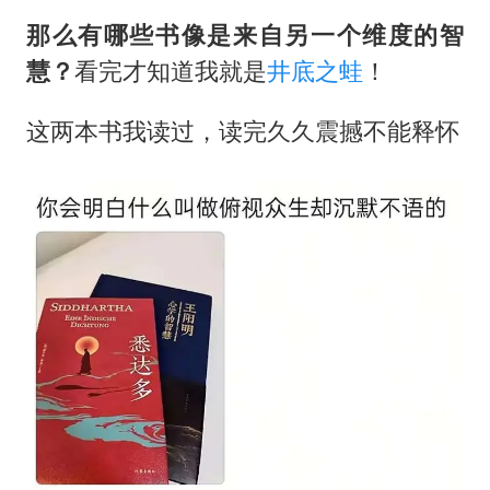
国乒男单横滨冠军赛全军覆没
那么有哪些书像是来自另一个维度的智
38岁演员求职万岁山NPC成功
慧？
看完才知道我就是
井底之蛙
！
胡彦斌获《歌手2026》歌王
日本试射“战斧”导弹，国防部回应
这两本书我读过，读完久久震撼不能释怀‬
胡彦斌韩磊 谁帮谁
“今天得有40℃了吧 为啥还不预警”
夯实基础开新局