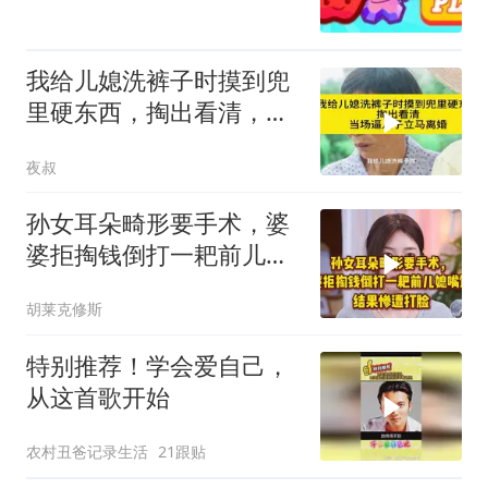
我给儿媳洗裤子时摸到兜
里硬东西，掏出看清，当
场逼儿子立马离婚
夜叔
孙女耳朵畸形要手术，婆
婆拒掏钱倒打一耙前儿媳
嘴馋，惨遭打脸！
胡莱克修斯
特别推荐！学会爱自己，
从这首歌开始
农村丑爸记录生活
21跟贴