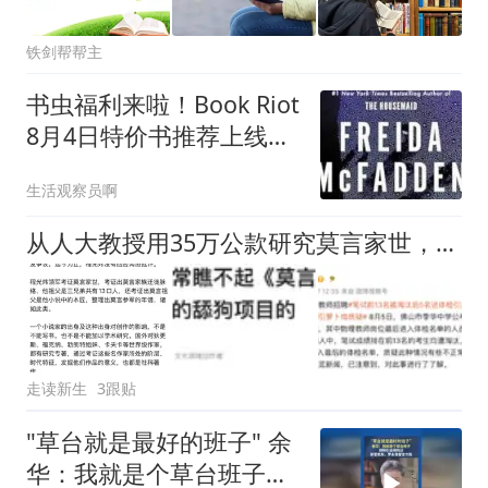
铁剑帮帮主
书虫福利来啦！Book Riot
8月4日特价书推荐上线，
订阅即送3本免费有声书
生活观察员啊
从人大教授用35万公款研究莫言家世，说说那道“口子”
走读新生
3跟贴
"草台就是最好的班子" 余
华：我就是个草台班子，