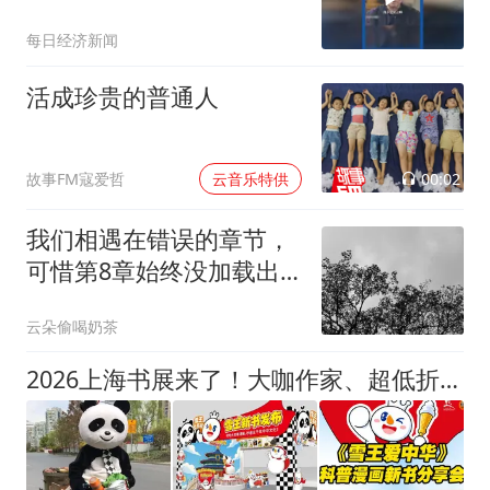
视频引全网热议
每日经济新闻
活成珍贵的普通人
00:02
故事FM寇爱哲
云音乐特供
我们相遇在错误的章节，
可惜第8章始终没加载出
来
云朵偷喝奶茶
2026上海书展来了！大咖作家、超低折扣、人气周边等你来！