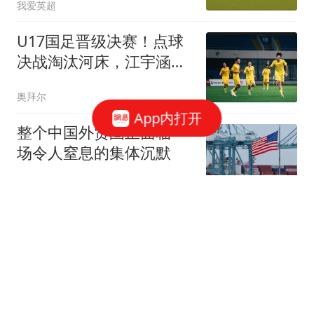
我爱英超
U17国足晋级决赛！点球
决战淘汰河床，江宇涵两
次扑点，再战阿森纳
奥拜尔
App内打开
整个中国外贸圈正面临一
场令人窒息的集体沉默
流苏晚晴
7岁女孩站凳子上帮爸妈
守摊 妈妈泪目:她不该这
么懂事
潇湘晨报