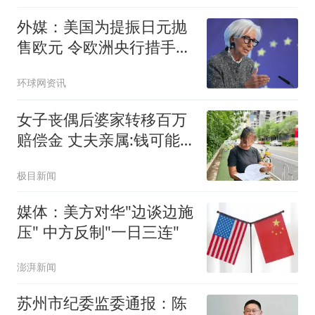
外媒：美国为提振日元抛
售欧元 令欧洲央行措手不
及
环球网资讯
女子丧偶后婆家转移百万
赔偿金 丈夫亲属:钱可能
烧了
极目新闻
媒体：美方对华"边谈边施
压" 中方反制"一日三连"
澎湃新闻
苏州市纪委监委通报：陈