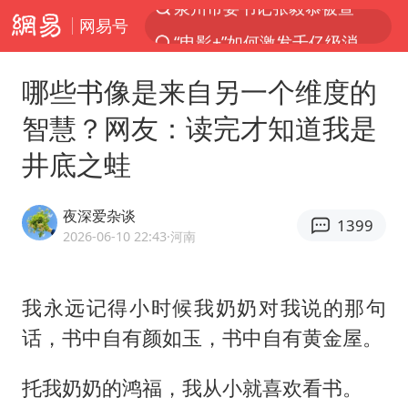
网易号
“电影+”如何激发千亿级消费新活力？
全球首个长时储能一体化产业园量产
哪些书像是来自另一个维度的
台风白海豚加强
智慧？网友：读完才知道我是
中国女篮70-67险胜尼日利亚女篮
井底之蛙
四川宜宾高县4.9级地震致1死
名创优品回应女子吐槽内裤质量差
夜深爱杂谈
1399
出口禁令驱动有色板块大涨
2026-06-10 22:43
·河南
秋天的第一杯奶茶到底有多火
国防部：中国军队坚决反制任何闹海挑衅图谋
我永远记得小时候我奶奶对我说的那句
话，书中自有颜如玉，书中自有黄金屋。
U17国足点球大战淘汰河床晋级决赛
美股存储板块集体大跌
托我奶奶的鸿福，我从小就喜欢看书。