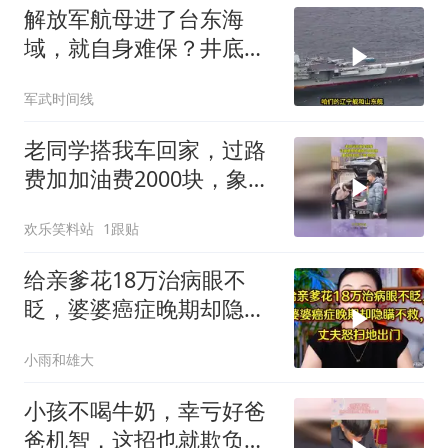
解放军航母进了台东海
域，就自身难保？井底之
蛙在这一刻具象化了
军武时间线
老同学搭我车回家，过路
费加加油费2000块，象征
性的收了他1000
欢乐笑料站
1跟贴
给亲爹花18万治病眼不
眨，婆婆癌症晚期却隐瞒
不救，丈夫怒提离婚
小雨和雄大
小孩不喝牛奶，幸亏好爸
爸机智，这招也就欺负人