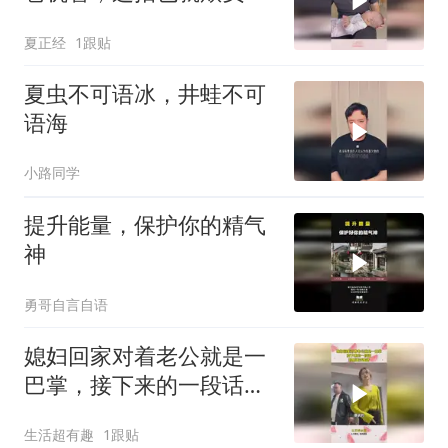
家的没文凭
夏正经
1跟贴
夏虫不可语冰，井蛙不可
语海
小路同学
提升能量，保护你的精气
神
勇哥自言自语
媳妇回家对着老公就是一
巴掌，接下来的一段话，
到底谁对谁错
生活超有趣
1跟贴