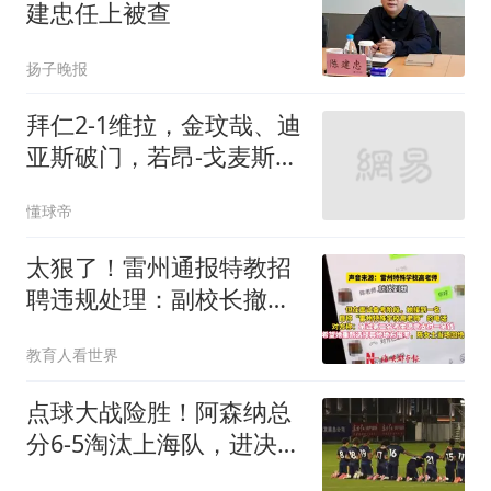
建忠任上被查
扬子晚报
拜仁2-1维拉，金玟哉、迪
亚斯破门，若昂-戈麦斯扳
回一城
懂球帝
太狠了！雷州通报特教招
聘违规处理：副校长撤
职，老师连降6级
教育人看世界
点球大战险胜！阿森纳总
分6-5淘汰上海队，进决赛
再战U17国足争冠