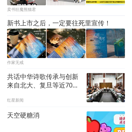
卖书狂魔熊猫君
新书上市之后，一定要往死里宣传！
作家无戒
共话中华诗歌传承与创新
来自北大、复旦等近70位
专家学者论道四川丹棱
红星新闻
天空硬糖消