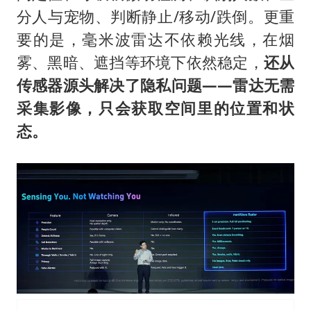
分人与宠物、判断静止/移动/跌倒。更重
要的是，毫米波雷达不依赖光线，在烟
雾、黑暗、遮挡等环境下依然稳定，
还
从
传感器源头解决
了
隐私问题
——雷达无需
采集影像，
只
会获取
空间里的位置和状
态
。