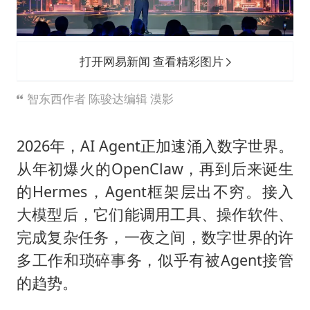
律师谈贾冰私人饭局被偷拍
面对面丨蔡磊：与渐冻症抗争 纵使不敌 也不屈服
男子结婚8年3个女儿都不是亲生
打开网易新闻 查看精彩图片
5万小车卖不动 微型代步车集体遇冷
智东西作者 陈骏达编辑 漠影
手机真会“偷听”我们说话吗
梅婷12岁女儿百花奖发言
2026年，AI Agent正加速涌入数字世界。
从科技创新看开局起步的时与势
从年初爆火的OpenClaw，再到后来诞生
的Hermes，Agent框架层出不穷。接入
大模型后，它们能调用工具、操作软件、
完成复杂任务，一夜之间，数字世界的许
多工作和琐碎事务，似乎有被Agent接管
的趋势。