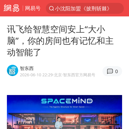
网易号
台风“白海豚”登陆 各地各部门全力应对
20岁中国富二代在泰国被杀
讯飞给智慧空间安上“大小
白海豚雨量超越利奇马、巴威
脑”，你的房间也有记忆和主
人形机器人第一股
动智能了
多地银行上调存款利率
上海地铁4条线路全线停运
智东西
0
白海豚路径图
2026-06-10 22:29
·北京
·智东西官方网易号
NBA传奇教练老尼尔森去世
武汉3名城管协管员殴打摊主被刑拘
4.2平卫生间补漏注胶花1.55万
宇树申购 中一签有望赚20万元