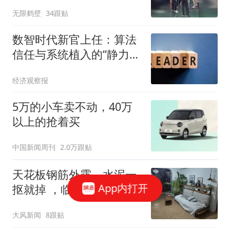
没有
无限鹤壁
34跟贴
数智时代新官上任：算法
信任与系统植入的“静力点
火术”
经济观察报
5万的小车卖不动，40万
以上的抢着买
中国新闻周刊
2.0万跟贴
天花板钢筋外露、水泥一
App内打开
抠就掉 ，临沂一安置楼交
房半年即被鉴定存安全隐
大风新闻
8跟贴
患；楼体至今未加固，仍