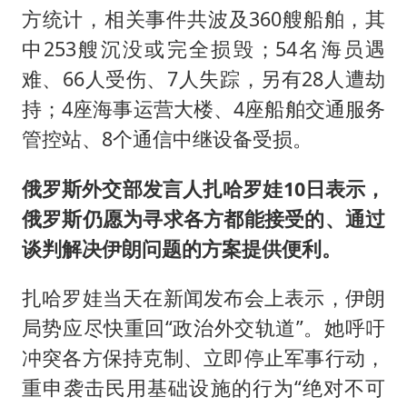
方统计，相关事件共波及360艘船舶，其
中253艘沉没或完全损毁；54名海员遇
难、66人受伤、7人失踪，另有28人遭劫
持；4座海事运营大楼、4座船舶交通服务
管控站、8个通信中继设备受损。
俄罗斯外交部发言人
扎哈罗娃
10日表示，
俄罗斯仍愿为寻求各方都能接受的、通过
谈判解决伊朗问题的方案提供便利。
扎哈罗娃当天在新闻发布会上表示，伊朗
局势应尽快重回“政治外交轨道”。她呼吁
冲突各方保持克制、立即停止军事行动，
重申袭击民用基础设施的行为“绝对不可