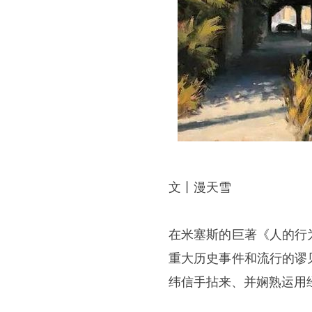
文丨漫天雪
在米塞斯的巨著《人的行
重大历史事件和流行的谬
纬信手拈来、并娴熟运用