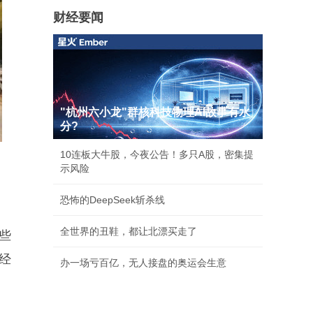
财经要闻
"杭州六小龙"群核科技物理AI故事有水
分?
10连板大牛股，今夜公告！多只A股，密集提
示风险
恐怖的DeepSeek斩杀线
全世界的丑鞋，都让北漂买走了
些
经
办一场亏百亿，无人接盘的奥运会生意