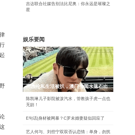
吉达联合社媒告别法比尼奥：你永远是璀璨之
星
律
娱乐要闻
行
起
野
周杰伦私生活被扒，澳门传闻水落石出
陈凯琳儿子影院被泼汽水，管教孩子虎一点也
无妨！
论
E句话|身材被网暴？C罗未婚妻疑似回应了
这
艺人何与、刘些宁双双否认恋情：单身，勿扰