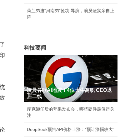
荷兰弟遭“河南弟”抢功 导演，演员证实亲自上
阵
了
科技要闻
印
统
凌晨谷歌AI地震！4位大牛离职 CEO退
居二线
敛
库克卸任后的苹果发布会，哪些硬件最值得关
注
论
DeepSeek预告API价格上涨：“预计涨幅较大”