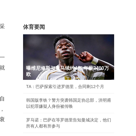
采
体育要闻
一
就
曝维尼修斯与皇马续约4年 年薪2400万
欧
TA：巴萨探索引进罗德里，合同剩12个月
自
韩国版李铁？警方突袭韩国足协总部，洪明甫
以犯罪嫌疑人身份被传唤
，
衰
罗马诺：巴萨在等罗德里告知曼城决定，他们
所有人都有所参与