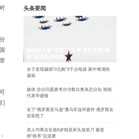
对
头条要闻
分
国
地面打不穿"空战"打不停 普京高调"换
将"或直面消耗战
管
女子发现漏洞"0元购"3千台电器 家中堆满快
递箱
媒体:涉台问题麦考尔与鲁比奥表态分化 谁能
可
代表华盛顿
们
名下"俄罗斯亚马逊"遭乌军连环轰炸 俄罗斯女
首富怒了
亲人均离去女孩8岁独居床头放菜刀 被老
，
师"收养"后逆袭