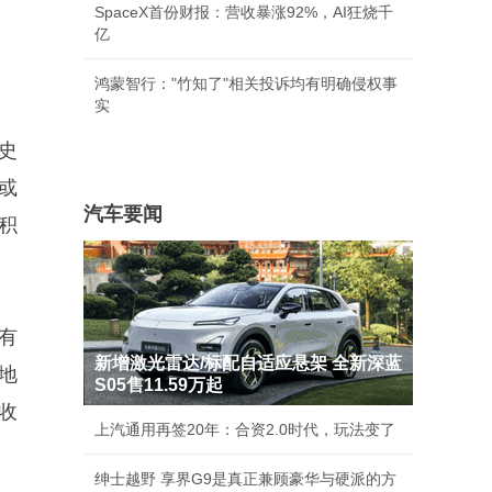
SpaceX首份财报：营收暴涨92%，AI狂烧千
亿
鸿蒙智行："竹知了"相关投诉均有明确侵权事
实
史
或
汽车要闻
积
有
新增激光雷达/标配自适应悬架 全新深蓝
地
S05售11.59万起
收
上汽通用再签20年：合资2.0时代，玩法变了
绅士越野 享界G9是真正兼顾豪华与硬派的方