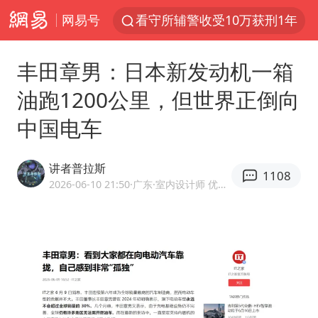
网易号
看守所辅警收受10万获刑1年
台风白海豚进入48小时警戒线
丰田章男：日本新发动机一箱
陈熠被张本美和连扳三局逆转
油跑1200公里，但世界正倒向
李亚鹏向地铁吐血女孩捐99999元
中国电车
多地要求领导干部带头休假
感觉全东北都在等7号
讲者普拉斯
1108
中方回应是否在太平洋海底开采稀土
2026-06-10 21:50
·广东
·室内设计师 优质汽车领域创作者
27岁女子成组织卖淫集团主犯被通缉
法国将禁止“未经同意的电话营销”
80后女柜员逆袭成4200亿银行副行长
女子利用漏洞0元薅走3000多件家电