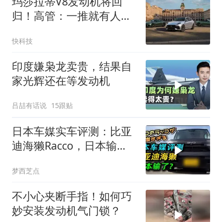
玛莎拉蒂V8发动机将回
归！高管：一推就有人买
只是销量不高
快科技
印度嫌枭龙卖贵，结果自
家光辉还在等发动机
吕喆有话说
15跟贴
日本车媒实车评测：比亚
迪海獭Racco，日本输
了？
梦西芝点
不小心夹断手指！如何巧
妙安装发动机气门锁？