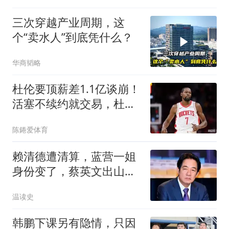
三次穿越产业周期，这
个“卖水人”到底凭什么？
华商韬略
杜伦要顶薪差1.1亿谈崩！
活塞不续约就交易，杜兰
特窗口期来了
陈錈爱体育
赖清德遭清算，蓝营一姐
身份变了，蔡英文出山领
军，主战场已确定
温读史
韩鹏下课另有隐情，只因