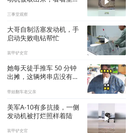
不简单！
三事堂观察
大哥自制活塞发动机，手
启动失败电钻帮忙
装甲铲史官
她每天徒手推车 50 分钟
出摊，这辆烤串店没有发
动机！
带娃翻车老父亲
美军A-10有多抗揍，一侧
发动机被打烂照样着陆
装甲铲史官