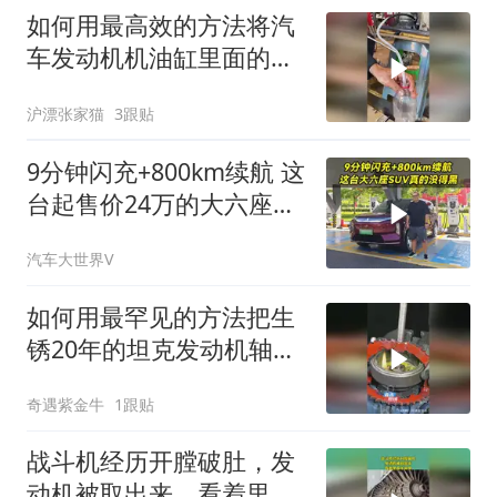
如何用最高效的方法将汽
车发动机机油缸里面的机
油全部抽出来？
沪漂张家猫
3跟贴
9分钟闪充+800km续航 这
台起售价24万的大六座
SUV真的没得黑
汽车大世界V
如何用最罕见的方法把生
锈20年的坦克发动机轴承
取出来？
奇遇紫金牛
1跟贴
战斗机经历开膛破肚，发
动机被取出来，看着里面