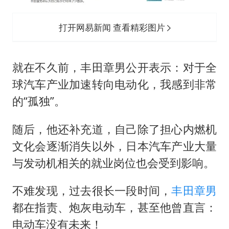
宇树科技 打新
今年已有4位周星驰电影配角去世
打开网易新闻 查看精彩图片
房主任回应争议
把党建设得更加坚强有力
就在不久前，丰田章男公开表示：对于全
41岁女子为鼓励女儿考上985研究生
球汽车产业加速转向电动化，我感到非常
奋进开新局 实干挑大梁
的“孤独”。
随后，他还补充道，自己除了担心内燃机
文化会逐渐消失以外，日本汽车产业大量
与发动机相关的就业岗位也会受到影响。
不难发现，过去很长一段时间，
丰田章男
都在指责、炮灰电动车，甚至他曾直言：
电动车没有未来！