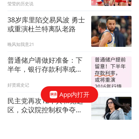
莹莹的历史说
38岁库里陷交易风波 勇士
或重演杜兰特离队老路
晚风知我意21
普通储户请做好准备：下
半年，银行存款利率或将
重演2016年的行情
好贤观史记
App内打开
民主党再攻12个共和党选
区，众议院控制权争夺升
级
算力游侠