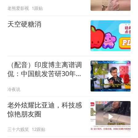
老熊爱影视
1跟贴
天空硬糖消
（配音）印度博主离谱调
侃：中国航发苦研30年，
印度打几个电话就造出旋
冷夜说
转爆震发动机？真相戳破
泡沫
老外炫耀比亚迪，科技感
惊艳朋友圈
三十六贱笑
12跟贴