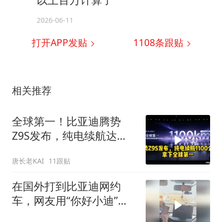
2026-06-11
打开APP发贴
1108
条跟贴
相关推荐
全球第一！比亚迪腾势
Z9S发布，纯电续航达
1100公里！
唐长老KAI
11跟贴
在国外打到比亚迪网约
车，网友用“你好小迪”一
秒唤醒，震惊司机