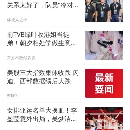
关系太好了，队员“冷对
抗”，韩鹏则拉不下脸
体坛风之子
前TVB绿叶收港姐当徒
弟！朝夕相处学做生意，
饭局互动曝光
东方不败然多多
美股三大指数集体收跌 闪
迪、西部数据绩后大跌
财联社
女排亚运名单大换血！李
盈莹意外出局，吴梦洁挑
大梁，郎平说对了