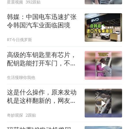
星晨视频
392跟贴
韩媒：中国电车迅速扩张
令韩国汽车业面临困境
RT今日俄罗斯
高级的车钥匙里有芯片，
配钥匙能打开车门，不点
火发动机不工作
生活慢聊你我他
这是什么操作，原来发动
机是这样翻新的，网友：
这样翻新不会误差吗
奇妙观探
2跟贴