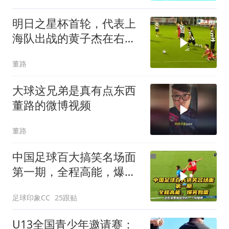
明日之星杯首轮，代表上
海队出战的黄子杰在右后
卫位置上踢得不错，发挥
董路
出了自己的特点
大球这兄弟是真有点东西
董路的微博视频
董路
中国足球百大搞笑名场面
第一期，全程高能，爆笑
如雷！
足球印象CC
25跟贴
U13全国青少年邀请赛：