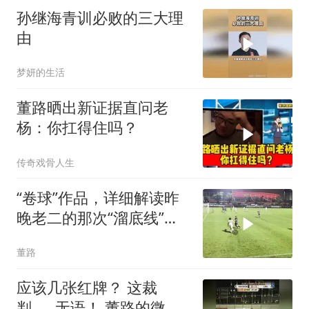
孙继海青训必败的三大理
由
梦妍的生活
董路晒出新证据直问老
杨：你扛得住吗？
传奇戏骨人生
“卷球”作品，详细解读昨
晚老二的那次“溜底线”。
董路的微博视频
董路
应该几张红牌？ 这裁
判……无语！ 董路的微博