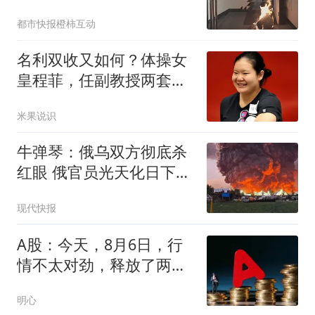
烫手
都市快报橙柿互动
名利双收又如何？体操女
皇程菲，任副教授两套豪
宅，38岁无人敢娶
米果说识
牛弹琴：俄乌双方彻底杀
红眼 俄官员光天化日下被
暗杀
现代快报
A股：今天，8月6日，行
情不太对劲，释放了两个
重要信号！
明心