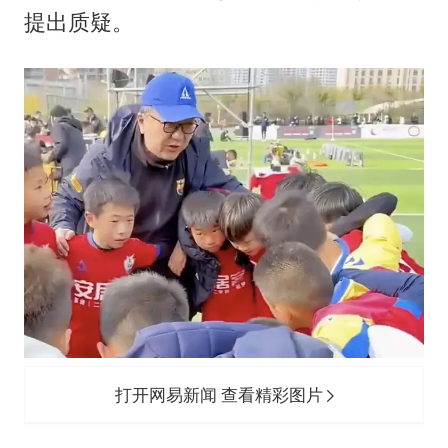
41岁女子为鼓励女儿考上985研究生
提出质疑。
如何把百年大党建设得更加坚强有力
香港殿堂级填词人黎彼得因病离世 终年76岁
弹药库存告急 美军补货难
南太行山失联女孩最后信号不在山林
李亚鹏向地铁吐血女孩捐99999元
总书记关心百姓身边这些民生大事
打开网易新闻 查看精彩图片