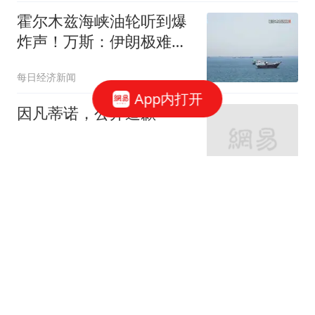
霍尔木兹海峡油轮听到爆
炸声！万斯：伊朗极难打
交道！特朗普与美防长因
每日经济新闻
导弹严重短缺发生争执？
App内打开
白宫辟谣
因凡蒂诺，公开道歉
澎湃新闻
出手太阔绰的下场！溢价
合同太多，刚用底薪签球
员，却花了1980万
你的篮球频道
71万网红惊传离世！「曾