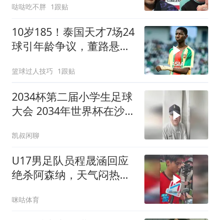
哒哒吃不胖
1跟贴
10岁185！泰国天才7场24
球引年龄争议，董路悬赏
调查真相
篮球过人技巧
1跟贴
2034杯第二届小学生足球
大会 2034年世界杯在沙特
举办 董路 凯叔闲聊
凯叔闲聊
U17男足队员程晟涵回应
绝杀阿森纳，天气闷热不
是借口，队友赵松源太牛
咪咕体育
了