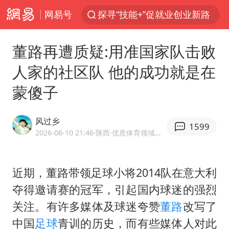
网易号
探寻“技能+”促就业创业新路
24小时不关空调 电费反而更低？
董路再遭质疑:用准国家队击败
店主遭女子“鬼手”换钞
人家的社区队 他的成功就是在
美国退回1000亿美元关税
蒙傻子
38岁山东财大教授刘海明逝世
维持强台风级！白海豚直奔华东沿海
风过乡
1599
河南试行周五下午弹性离岗
2026-06-10 21:46
·陕西
·优质体育领域创作者
顾客结账把钱扔地上 服务员霸气扔回
日本籍女网红在韩直播时自杀身亡
近期，董路带领足球小将2014队在意大利
夺得邀请赛的冠军，引起国内球迷的强烈
“天津之眼”摩天轮附近2人落水
关注。有许多媒体及球迷夸赞
董路
改写了
银行午休1.5小时 留个窗口行不行
中国
足球
青训的历史，而有些媒体人对此