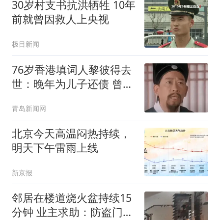
30岁村支书抗洪牺牲 10年
前就曾因救人上央视
极目新闻
76岁香港填词人黎彼得去
世：晚年为儿子还债 曾想
征婚
青岛新闻网
北京今天高温闷热持续，
明天下午雷雨上线
新京报
邻居在楼道烧火盆持续15
分钟 业主求助：防盗门都