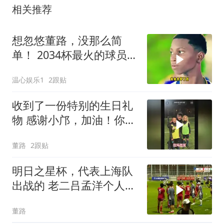
相关推荐
想忽悠董路，没那么简
单！ 2034杯最火的球员基
里安这次算是摊上事了
温心娱乐1
2跟贴
收到了一份特别的生日礼
物 感谢小邝，加油！你是
平台上走出的第一位职业
董路
2跟贴
球员！
明日之星杯，代表上海队
出战的 老二吕孟洋个人表
现集锦。 董路的微博视频
董路