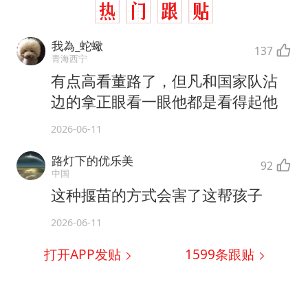
我為_蛇蠍
137
青海西宁
有点高看董路了，但凡和国家队沾
边的拿正眼看一眼他都是看得起他
2026-06-11
路灯下的优乐美
92
中国
这种揠苗的方式会害了这帮孩子
2026-06-11
打开APP发贴
1599
条跟贴