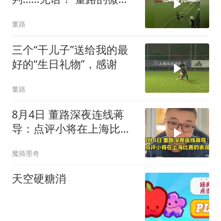
视频
董路
三个“干儿子”送给我的最
好的“生日礼物”，感谢
董路
8月4日 董路深夜连线蒋
导：点评小将在上海比赛
的表现，听听看
魔骑墨奇
天空硬糖消