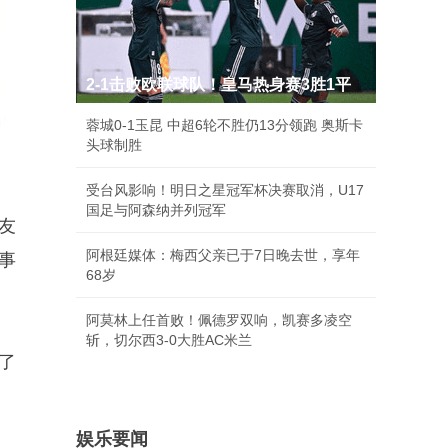
2-1击败欧联球队！皇马热身赛3胜1平
蓉城0-1玉昆 中超6轮不胜仍13分领跑 奥斯卡
头球制胜
受台风影响！明日之星冠军杯决赛取消，U17
国足与阿森纳并列冠军
友
阿根廷媒体：梅西父亲已于7日晚去世，享年
事
68岁
阿莫林上任首败！佩德罗双响，凯赛多凌空
斩，切尔西3-0大胜AC米兰
了
娱乐要闻