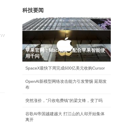
科技要闻
苹果官网：Mac电脑可配合苹果智能使
用千问
SpaceX最快下周完成600亿美元收购Cursor
OpenAI新模型网络攻击能力引发警惕 延期发
布
突然涨价，"只收电费钱"的梁文锋，变了吗
谷歌AI帝国越建越大 打江山的人却开始集体
离开