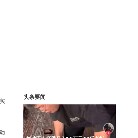
头条要闻
实
动