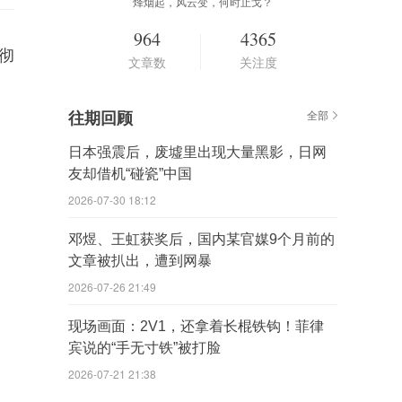
烽烟起，风云变，何时止戈？
964
4365
彻
文章数
关注度
往期回顾
全部
日本强震后，废墟里出现大量黑影，日网
友却借机“碰瓷”中国
2026-07-30 18:12
邓煜、王虹获奖后，国内某官媒9个月前的
文章被扒出，遭到网暴
2026-07-26 21:49
现场画面：2V1，还拿着长棍铁钩！菲律
宾说的“手无寸铁”被打脸
2026-07-21 21:38