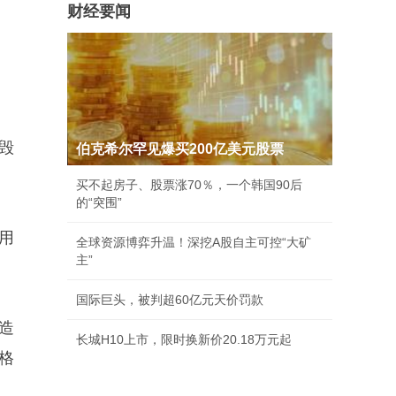
财经要闻
诋毁
伯克希尔罕见爆买200亿美元股票
买不起房子、股票涨70％，一个韩国90后
的“突围”
用
全球资源博弈升温！深挖A股自主可控“大矿
主”
国际巨头，被判超60亿元天价罚款
造
长城H10上市，限时换新价20.18万元起
格