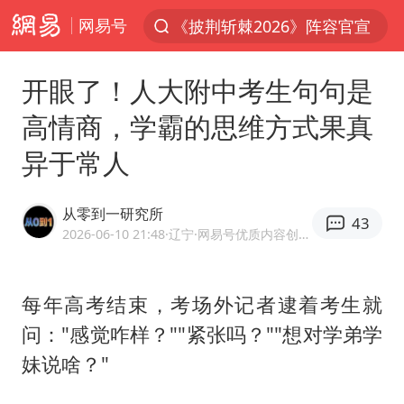
《披荆斩棘2026》阵容官宣
网易号
夏日经济乘热而上 消费市场向新而行
开眼了！人大附中考生句句是
白海豚对华东华北影响会大于巴威
高情商，学霸的思维方式果真
于东来回应胖东来近25年老店年底关闭
以拒绝“和平委员会”的加沙和平计划
异于常人
浙江省甬江发生2026年第1号洪水
从零到一研究所
全球最大级别运输船通过长江大桥
43
2026-06-10 21:48
·辽宁
·网易号优质内容创作者
白海豚北上或致京津冀暴雨
上海全力守护市民“菜篮子”
每年高考结束，考场外记者逮着考生就
上门女婿出轨女邻居多年被判重婚罪
问："感觉咋样？""紧张吗？""想对学弟学
香港刷新1884年以来最高气温纪录
妹说啥？"
美将每月供乌爱国者拦截导弹