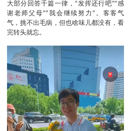
大部分回答千篇一律，"发挥还行吧""感
国足U17与阿森纳决赛取消 并列冠军
谢老师父母""我会继续努力"。客客气
暑期研学游升温 在旅途中增长知识
气，挑不出毛病，但也啥味儿都没有，看
猫咪过火把节被抹成黑猫
完转头就忘。
宝妈给四胞胎取名平安喜乐
构建更高水平的全民健身公共服务体系
暴雨预报为何有时感觉不准
总书记点赞的非遗苗绣焕发新生机