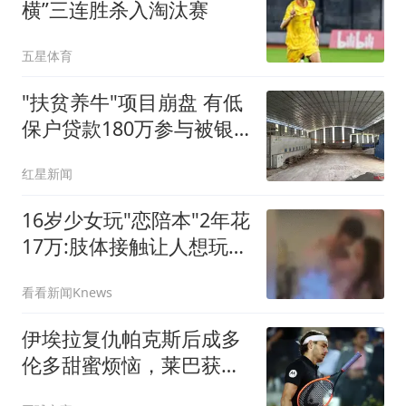
横”三连胜杀入淘汰赛
五星体育
"扶贫养牛"项目崩盘 有低
保户贷款180万参与被银
行起诉
红星新闻
16岁少女玩"恋陪本"2年花
17万:肢体接触让人想玩多
次
看看新闻Knews
伊埃拉复仇帕克斯后成多
伦多甜蜜烦恼，莱巴获胜
被调侃像开盲盒