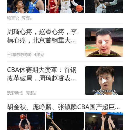
曦言说
8跟贴
周琦心疼，赵睿心疼，李
楠心疼，北京首钢重大交
易有变！
王稱吃吃喝喝
4跟贴
CBA休赛期大变革：首钢
改革破局，周琦赵睿表态
定心
残梦断忆
9跟贴
胡金秋、庞峥麟、张镇麟CBA国产超巨战力榜前三