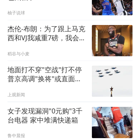
柚子说球
杰伦-布朗：为了跟上马克
西和VJ我减重7磅，我会为
76人做出牺牲
稻谷与小麦
地面打不穿"空战"打不停
普京高调"换将"或直面消
耗战
上观新闻
女子发现漏洞"0元购"3千
台电器 家中堆满快递箱
鲁中晨报