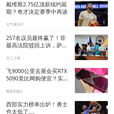
戴维斯2.75亿顶薪续约延
期？奇才决定赛季中再谈
元气满分吖
257名议员最终赢了！菲
最高法院驳回上诉，萨拉
弹劾案进入终局
共工之锚
飞9000公里去展会买RTX
5090竟比网购便宜？实测
账单惊了
晚星归航2
西部实力榜单出炉！勇士
也太低了....