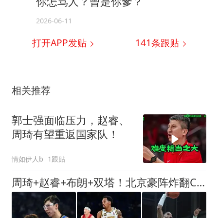
你怎骂人？曾是你爹？
2026-06-11
打开APP发贴
141
条跟贴
相关推荐
郭士强面临压力，赵睿、
周琦有望重返国家队！
情如伊人b
1跟贴
周琦+赵睿+布朗+双塔！北京豪阵炸翻CBA，真要提前大结局？