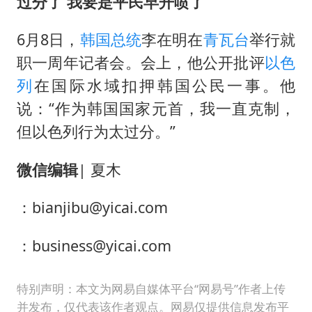
过分了 我要是平民早开喷了
6月8日，
韩国
总统
李在明在
青瓦台
举行就
职一周年记者会。会上，他公开批评
以色
列
在国际水域扣押韩国公民一事。他
说：“作为韩国国家元首，我一直克制，
但以色列行为太过分。”
微信编辑
| 夏木
：bianjibu@yicai.com
：business@yicai.com
特别声明：本文为网易自媒体平台“网易号”作者上传
并发布，仅代表该作者观点。网易仅提供信息发布平