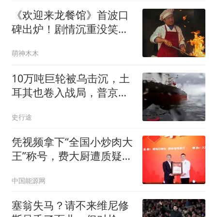
《欢迎来龙餐馆》首波口
碑出炉！剧情沉重没笑
点，沈腾演技遭质疑
萌神木木
10万吨巨轮被乌击沉，土
耳其也卷入战局，普京没
想到仗会打成这样
史行途
凭视频拿下“全国小炒肉大
王”称号，费大厨遭质疑，
律师：存在变相使用极限
中国能源网
词嫌疑
塞翁失马？请不来维尼修