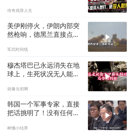
人想打，是没人敢打
传奇戏骨人生
美伊刚停火，伊朗内部突
然枪响，德黑兰直接点名
以色列是幕后黑手
军武时间线
穆杰塔巴已永远消失在地
球上，生死状况无人能知
晓
就像当初啊
韩国一个军事专家，直接
把话挑明了！没有任何一
个国家敢动
树懒小结界