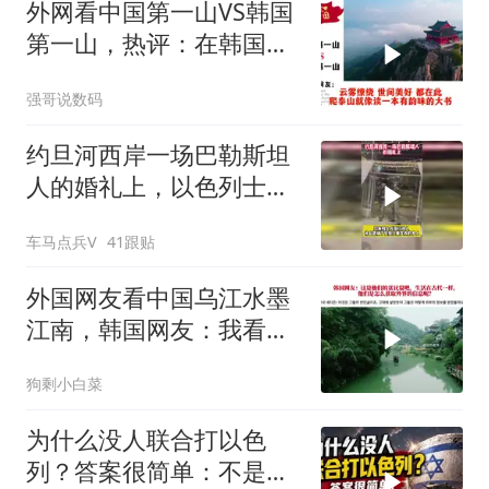
外网看中国第一山VS韩国
第一山，热评：在韩国土
堆也算山？
强哥说数码
约旦河西岸一场巴勒斯坦
人的婚礼上，以色列士兵
强行闯入
车马点兵V
41跟贴
外国网友看中国乌江水墨
江南，韩国网友：我看见
了中国落后的一面
狗剩小白菜
为什么没人联合打以色
列？答案很简单：不是没