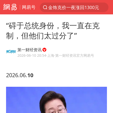
网易号
金饰克价一夜涨回1300元
解锁各地夏日限定体验
“碍于总统身份，我一直在克
峰哥 汪海林
制，但他们太过分了”
西湖突现狂风暴雨 游客瞬间被浇透
富婆带资进组给自己硬加60多场吻戏
第一财经资讯
河南重大刑事案嫌疑人落网
2026-06-10 20:54
·上海
·第一财经资讯官方网易号
黄金创今年来最大单周涨幅
2026.06.
10
视频丨中国东方电气集团原党组副书记、董事宋致远被查
梁家辉：到内地拍戏不是北上是回归
白海豚将正面袭击贯穿浙江
酒店回应车内过夜被收150元