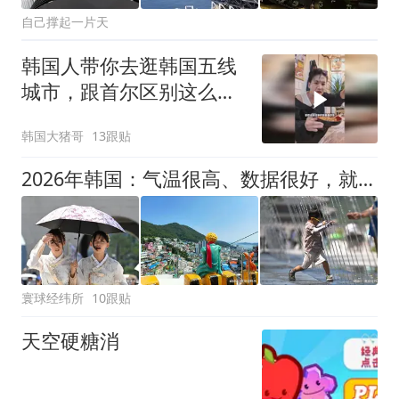
自己撑起一片天
韩国人带你去逛韩国五线
城市，跟首尔区别这么
大？
韩国大猪哥
13跟贴
2026年韩国：气温很高、数据很好，就是普通人的日子更难过！
寰球经纬所
10跟贴
天空硬糖消