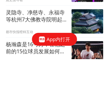
灵隐寺、净慈寺、永福寺
等杭州7大佛教寺院明起
临时关闭，别跑空了
都市快报橙柿互动
App内打开
杨瀚森是16号秀，在他之
前的15位球员发展如何？
2人赛季报销，无人成水
鸣哥说体育
货
最新：上海降水集中时段
和强度有变！部分航班取
消，市内轮渡全线停航，
新浪财经
迪士尼、乐高乐园调整运
营时间
“梅姨”年龄疑团尚未解开