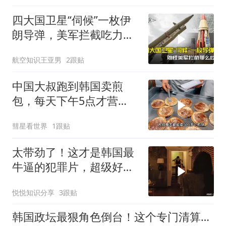
四大国卫星“伺候”一枚伊
朗导弹，美军拦截吃力的
谜题解开了
航空知识王亚男
2跟贴
中国大叔跑到韩国卖煎
包，每天下午5点才营
业，直言月赚5万很满足
彗星看世界
1跟贴
太带劲了！这才是韩国最
牛逼的犯罪片，超级好
看，人不能太贪！
悦悦知识分享
3跟贴
韩国政坛最狠角色倒台！这个专门清算总统的机构被李在明反杀了？