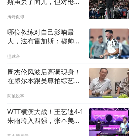
斯虽丢了面儿，但对枪手
却反而是好事儿
涛哥侃球
哪位教练对自己影响最
大，法布雷加斯：穆帅完
全拿捏了我
懂球帝
周杰伦风波后高调现身！
在墨尔本跟吴尊拍综艺，
有说有笑假发抢镜
阿伧说事
WTT横滨大战！王艺迪4-1
朱雨玲入四强，张本美和
申裕斌8日晚开战
观史搜寻着