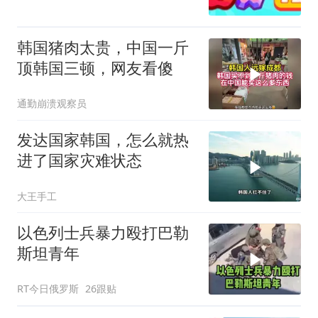
韩国猪肉太贵，中国一斤
顶韩国三顿，网友看傻
通勤崩溃观察员
发达国家韩国，怎么就热
进了国家灾难状态
大王手工
以色列士兵暴力殴打巴勒
斯坦青年
RT今日俄罗斯
26跟贴