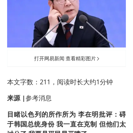
“不怕六爷挂得多 就怕六爷挂一颗”
牛津大学一纸声明甩不了锅
网传《披荆斩棘2026》名单
新疆景区自驾服务费改为按车收费
女主硬加吻戏短剧已下架
浙江台州《告全体市民书》
打开网易新闻 查看精彩图片
香港宏福苑火灾或由烟头引起
人民的健康、体质、幸福一脉相承
本文字数：211，阅读时长大约1分钟
来源 |
参考消息
目睹以色列的所作所为 李在明批评：碍
于韩国总统身份 我一直在克制 但他们太