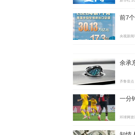
新华社 202
前7
央视新闻客户
余承东
齐鲁壹点 20
一分钟
环球网资讯 2
知情