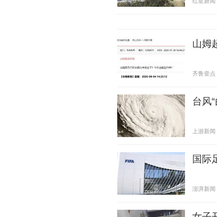
红星新闻 20
山姆
齐鲁壹点 20
台风
上游新闻 20
国际
澎湃新闻 20
女子