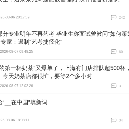
6-08-06 20:17:39
242
跟贴
242
部分专业明年不再艺考 毕业生称面试曾被问“如何策
 专家：遏制“艺考捷径化”
26-08-07 09:48:25
60
跟贴
60
秋的第一杯奶茶”又爆单了，上海有门店排队超500杯
：今天奶茶店都很忙，要等2个多小时
26-08-07 12:02:29
3
跟贴
3
“__在中国”填新词
6-08-06 18:08:11
34
跟贴
34