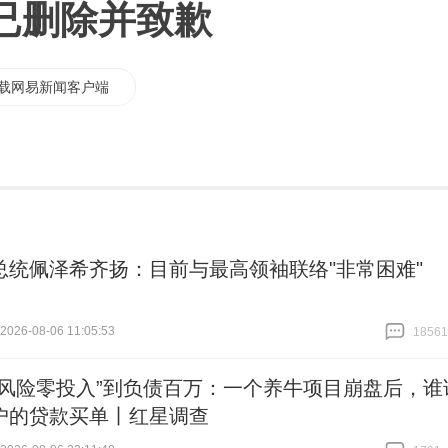
已删除并致歉
载网易新闻客户端
总统佩泽希齐扬：目前与最高领袖联络"非常困难"
26-08-06 11:05:53
18561
跟贴
18561
零风险零投入”到负债百万：一个养牛项目崩盘后，谁
户的贷款买单丨红星调查