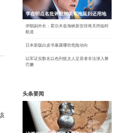
李在明点名批评驻韩美军拖延归还用地
伊朗副外长：霍尔木兹海峡新安排将关闭临时
航道
日本新版白皮书暴露哪些危险动向
以军证实数名以色列犹太人定居者非法潜入黎
巴嫩
头条要闻
该