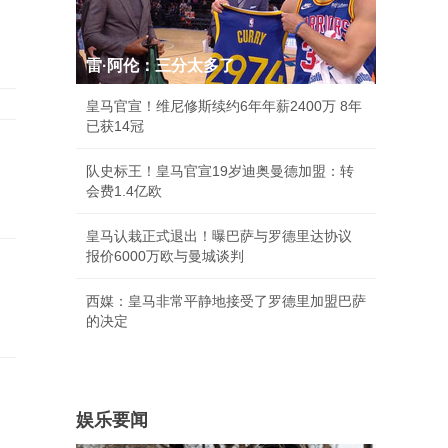
雷·阿伦：三分太多了
皇马官宣！维尼修斯续约6年年薪2400万 8年
已获14冠
队史标王！皇马官宣19岁迪奥曼德加盟：转
会费1.4亿欧
皇马认栽正式退出！曝巴萨与罗德里达协议
报价6000万欧与曼城谈判
西媒：皇马非常平静地接受了罗德里加盟巴萨
的决定
娱乐要闻