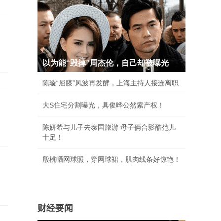
以为能“毁掉”周杰伦，自己却被曝光
陈璇“屈膝”风波再发酵，上海主持人接连离职
大S住宅分割曝光，具俊晔公然索产权！
陈妍希与儿子去泰国旅游 母子俩合影酷范儿
十足！
殷桃晒网球照，穿网球裙，肌肉线条好惊艳！
财经要闻