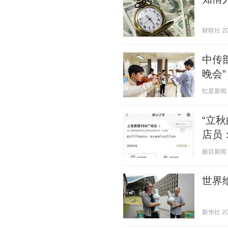
财联社 202
中传
晚会”
红星新闻 20
“立
店员
极目新闻 20
世界给
新华社 202