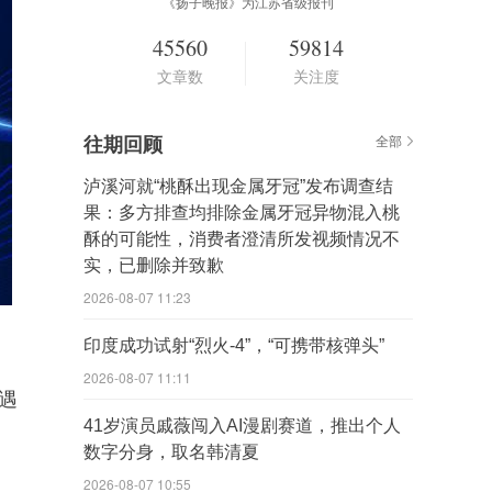
《扬子晚报》为江苏省级报刊
45560
59814
文章数
关注度
往期回顾
全部
泸溪河就“桃酥出现金属牙冠”发布调查结
果：多方排查均排除金属牙冠异物混入桃
酥的可能性，消费者澄清所发视频情况不
实，已删除并致歉
2026-08-07 11:23
印度成功试射“烈火-4”，“可携带核弹头”
2026-08-07 11:11
遇
41岁演员戚薇闯入AI漫剧赛道，推出个人
数字分身，取名韩清夏
2026-08-07 10:55