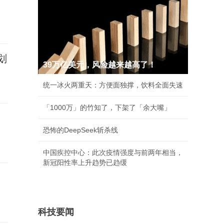
划
39万亿美元，风险越来越高了！
统一冰火两重天：方便面独撑，饮料全面失速
「1000万」的竹知了，下架了「余大嘴」
，
恐怖的DeepSeek斩杀线
中国疾控中心：此次疫情强度与前两年相当，
新冠阳性率上升趋势已趋缓
科技要闻