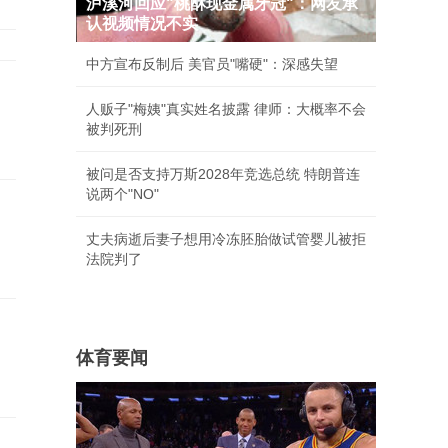
泸溪河回应"桃酥现金属牙冠"：网友承
认视频情况不实
中方宣布反制后 美官员"嘴硬"：深感失望
人贩子"梅姨"真实姓名披露 律师：大概率不会
被判死刑
被问是否支持万斯2028年竞选总统 特朗普连
说两个"NO"
丈夫病逝后妻子想用冷冻胚胎做试管婴儿被拒
法院判了
体育要闻