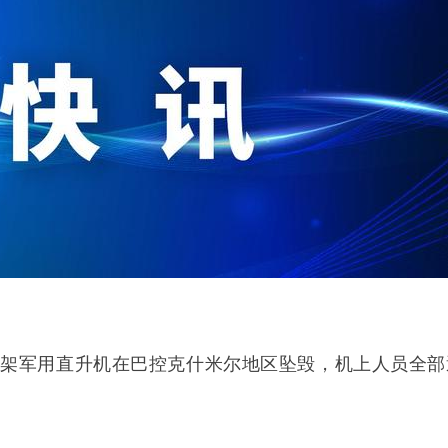
一架军用直升机在巴控克什米尔地区坠毁，机上人员全部