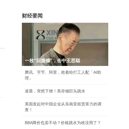
财经要闻
一枚“回旋镖”，击中王思聪
腾讯、字节、阿里，抢着给打工人配「AI助
理」
凌晨，突然下挫！美存储巨头跳水
美国发起对中国企业从东南亚租赁算力的调
查！
BBA降价也卖不动？价格跳水为啥没用了？