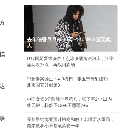
方
去年信誓旦旦3000万 今年NBA查无此
人
模
U17国足晋级决赛！点球决战淘汰河床，江宇
涵两次扑点，再战阿森纳
中超惨案诞生：4-0横扫，张玉宁传射建功，
北京国安升到第3
达
中国女篮3分险胜世界第八，张子宇24+11内
线无解，杨舒予12+6王思雨7+5
事
曝莱昂纳德案预计协商和解！名嘴要求重罚：
鲍尔默和小卡都该禁赛一年