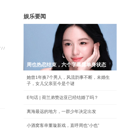
娱乐要闻
周也热恋结束，六个字暴露单身状态
她曾1年换7个男人，风流韵事不断，未婚生
子，女儿父亲至今是个谜
E句话 | 荷兰弟赞达亚已经结婚了吗？
离海最远的地方，一群少年决定出发
小酒窝客串董璇新戏，直呼周也“小也”