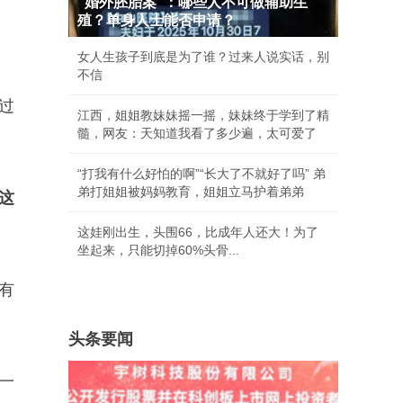
“婚外胚胎案”：哪些人不可做辅助生
殖？单身人士能否申请？
女人生孩子到底是为了谁？过来人说实话，别
不信
过
江西，姐姐教妹妹摇一摇，妹妹终于学到了精
髓，网友：天知道我看了多少遍，太可爱了
“打我有什么好怕的啊”“长大了不就好了吗” 弟
弟打姐姐被妈妈教育，姐姐立马护着弟弟
这
这娃刚出生，头围66，比成年人还大！为了
坐起来，只能切掉60%头骨...
有
头条要闻
一