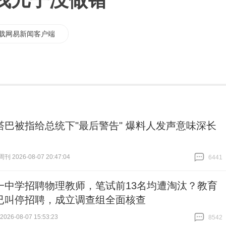
我儿子没做错
载网易新闻客户端
塔巴被指给总统下"最后警告" 爆料人发声意味深长
 2026-08-07 20:47:04
6441
跟贴
6441
一中学招聘物理教师，笔试前13名均遭淘汰？教育
已叫停招聘，成立调查组全面核查
26-08-07 15:53:23
8542