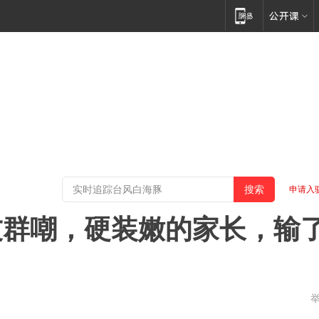
申请入
友群嘲，硬装嫩的家长，输