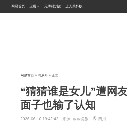
网易首页
应用
无障碍浏览
进入关怀版
网易首页
>
网易号
> 正文
“猜猜谁是女儿”遭网
面子也输了认知
2026-06-10 19:42:42 来源:
熙熙说教
四川