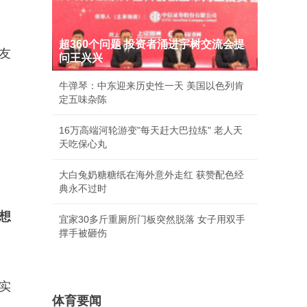
超360个问题 投资者涌进宇树交流会提
友
问王兴兴
牛弹琴：中东迎来历史性一天 美国以色列肯
定五味杂陈
16万高端河轮游变"每天赶大巴拉练" 老人天
天吃保心丸
大白兔奶糖糖纸在海外意外走红 获赞配色经
典永不过时
想
宜家30多斤重厕所门板突然脱落 女子用双手
撑手被砸伤
实
体育要闻