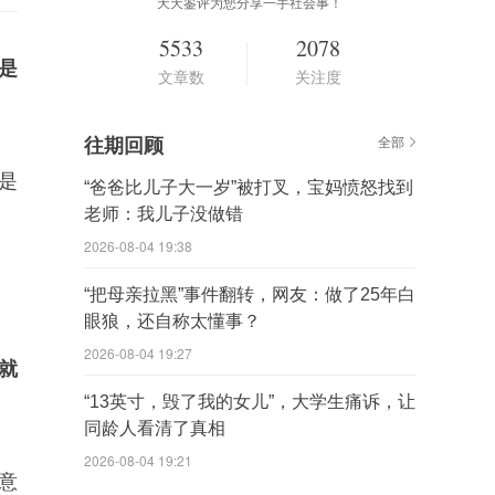
天天鉴评为您分享一手社会事！
5533
2078
是
文章数
关注度
往期回顾
全部
是
“爸爸比儿子大一岁”被打叉，宝妈愤怒找到
老师：我儿子没做错
2026-08-04 19:38
“把母亲拉黑”事件翻转，网友：做了25年白
眼狼，还自称太懂事？
2026-08-04 19:27
就
“13英寸，毁了我的女儿”，大学生痛诉，让
同龄人看清了真相
2026-08-04 19:21
意