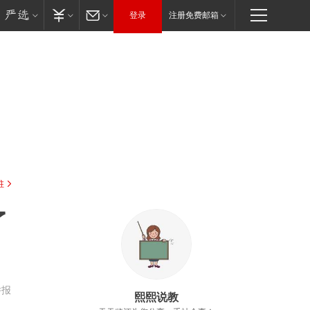
登录
注册免费邮箱
驻
了
举报
熙熙说教