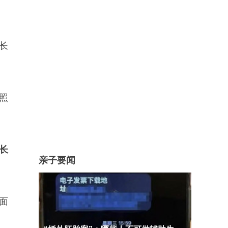
长
照
长
亲子要闻
面