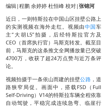
高铁双人座被免票儿童挤成3人座
编辑|程鹏 余婷婷 杜恒峰 校对|
张锦河
易烊千玺金鸡百花双料影帝
近日，一则特斯拉在中国山区挂壁公路上
中方：奉劝美方解除对古巴制裁封锁
的实测视频在海外走红。视频由
中国
车
“老戏骨”秦焰去世
主“大胡L5”拍摄，后经特斯拉官方及
伊朗最高领袖将任命数名高级指挥官
CEO（首席执行官）马斯克转发。截至目
广岛长崎的昨天未必不会是日本的明天
前，马斯克的这条推文全网播放量已突破
五角大楼再公布UFO视频
4700万，收获了超24万点赞与近万条评
真理之光，何以能照亮复兴之路？
论。
视频拍摄于一条依山而建的挂壁
公路
，道
路狭窄局促。画面中，搭载FSD（Full
Self-Driving）V14的特斯拉车辆全程依靠
自动驾驶，平稳完成连续急弯、临崖行