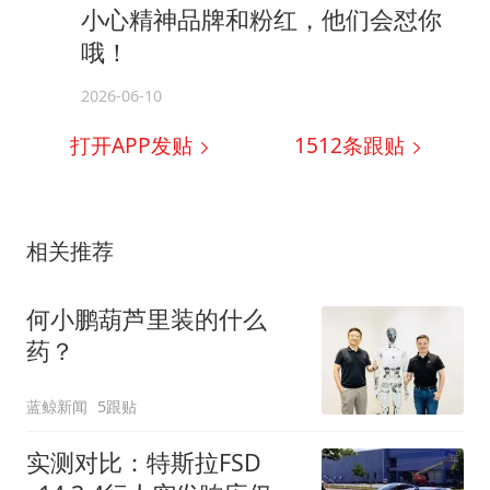
小心精神品牌和粉红，他们会怼你
哦！
2026-06-10
打开APP发贴
1512
条跟贴
相关推荐
何小鹏葫芦里装的什么
药？
蓝鲸新闻
5跟贴
实测对比：特斯拉FSD