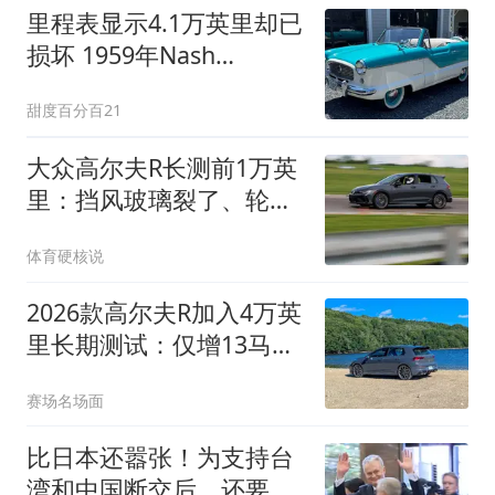
里程表显示4.1万英里却已
损坏 1959年Nash
Metropolitan敞篷车无保
甜度百分百21
留拍卖
大众高尔夫R长测前1万英
里：挡风玻璃裂了、轮毂
弯了，赛道照样嗨
体育硬核说
2026款高尔夫R加入4万英
里长期测试：仅增13马力
却配3795美元排气？
赛场名场面
比日本还嚣张！为支持台
湾和中国断交后，还要求