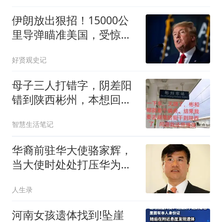
伊朗放出狠招！15000公
里导弹瞄准美国，受惊特
朗普紧急重建防御
好贤观史记
母子三人打错字，阴差阳
错到陕西彬州，本想回湖
南郴州却越走越冷
智慧生活笔记
华裔前驻华大使骆家辉，
当大使时处处打压华为，
卸任后怎么又三天两头往
人生录
中国跑？
河南女孩遗体找到!坠崖