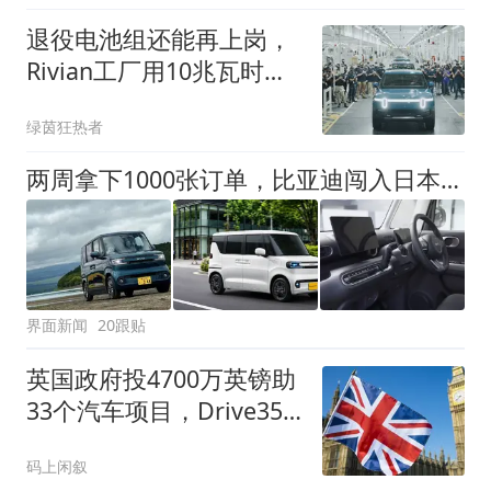
退役电池组还能再上岗，
Rivian工厂用10兆瓦时储
能降电费
绿茵狂热者
两周拿下1000张订单，比亚迪闯入日本车企最熟悉的战场
界面新闻
20跟贴
英国政府投4700万英镑助
33个汽车项目，Drive35
计划能否重塑下一代汽车
码上闲叙
产业？