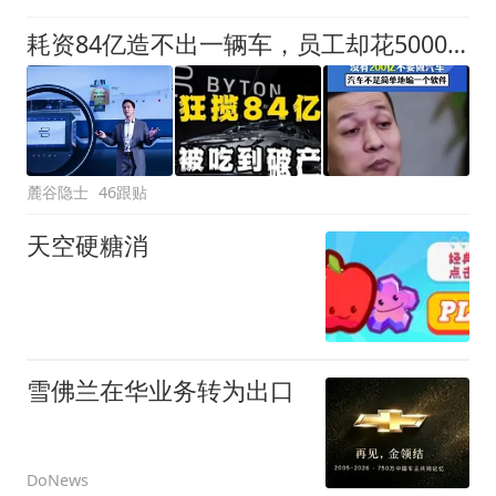
耗资84亿造不出一辆车，员工却花5000万吃零食，被央视痛批后破产
麓谷隐士
46跟贴
天空硬糖消
雪佛兰在华业务转为出口
DoNews