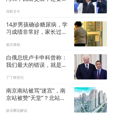
中国主动低头求和
深析古今
14岁男孩确诊糖尿病，学
习成绩非常好，家长过度
宠溺，1周至少吃三四次
南京择校
炸鸡，可乐1天喝好几
瓶，体重达到200多斤
白俄总统卢卡申科曾称：
我们最大的错误，就是没
听中国建议和经验
丁丁鲤史纪
南京南站被骂“迷宫”，南
京站被赞“天堂”？北站
2027年改命！
娱乐圈见解说