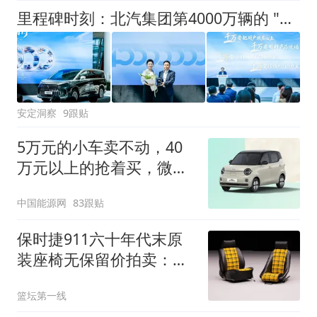
里程碑时刻：北汽集团第4000万辆的 "极狐答案"
安定洞察
9跟贴
5万元的小车卖不动，40
万元以上的抢着买，微型
代步车集体遇冷
中国能源网
83跟贴
保时捷911六十年代末原
装座椅无保留价拍卖：黑
色人造革配黄格呢
篮坛第一线