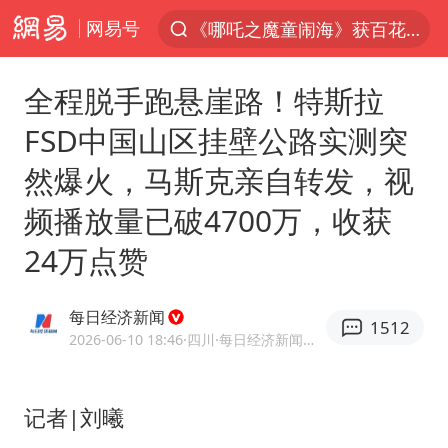
网易号
《哪吒之魔童闹海》获百花奖最佳影片
7月份居民消费价格指数保持温和上涨
全程脱手跑悬崖路！特斯拉
外交部：百余名菲律宾公民因非法就业、非法居留被依法处理
FSD中国山区挂壁公路实测突
重大涉诈逃犯檀某落网
然爆火，马斯克亲自转发，视
台湾不是国家不存在“国格”
频播放量已破4700万，收获
独闯南太行失联女子遗体已找到
24万点赞
哥伦比亚强震已致超20人死亡
哥伦比亚发生7.5级地震
每日经济新闻
1512
上海将苏州河水强排至黄浦江
2026-06-10 18:46
·四川
·每日经济新闻官方网易号
公安部通报：抓获犯罪嫌疑人8200余名
我国民营企业创新动能持续增强
记者|刘曦