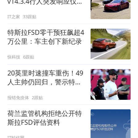
v14.3.4行人突发响应仅
0.45秒
IT之家
33跟贴
特斯拉FSD零干预狂飙超4
万公里：车主创下新纪录
快科技
6跟贴
20英里时速撞车重伤！49
人主帅仍回归，警示特斯
拉自动驾驶：“零担忧”是
报错免疫体
2跟贴
错的
荷兰监管机构拒绝公开特
斯拉FSD评估资料
IT时代网