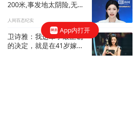
200米,事发地太阴险,无人
机根本没作用
人间百态纪实
App内打开
卫诗雅：我这辈子最正确
的决定，就是在41岁嫁人
后没有放弃演戏
飘飘然的娱乐汇
16岁少年强行抱女友跳河
自杀 自己爬上岸放任女友
溺亡
扬子晚报
易烊千玺获百花奖最佳男
主角 卫诗雅拿下最佳女主
角奖