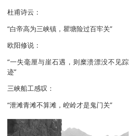
杜甫诗云：
“白帝高为三峡镇，瞿塘险过百牢关”
欧阳修说：
“一失毫厘与崖石遇，则糜溃漂没不见踪
迹”
三峡船工感叹：
“泄滩青滩不算滩，崆岭才是鬼门关”