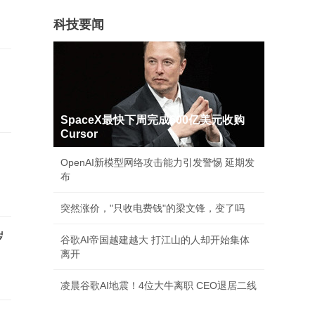
科技要闻
SpaceX最快下周完成600亿美元收购
Cursor
OpenAI新模型网络攻击能力引发警惕 延期发
布
突然涨价，"只收电费钱"的梁文锋，变了吗
岁
谷歌AI帝国越建越大 打江山的人却开始集体
离开
凌晨谷歌AI地震！4位大牛离职 CEO退居二线