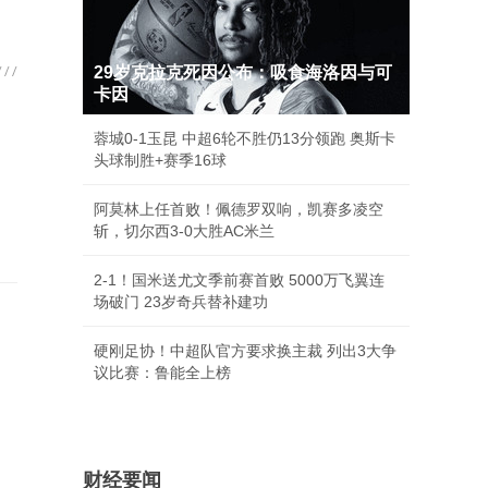
29岁克拉克死因公布：吸食海洛因与可
卡因
蓉城0-1玉昆 中超6轮不胜仍13分领跑 奥斯卡
头球制胜+赛季16球
阿莫林上任首败！佩德罗双响，凯赛多凌空
斩，切尔西3-0大胜AC米兰
2-1！国米送尤文季前赛首败 5000万飞翼连
场破门 23岁奇兵替补建功
硬刚足协！中超队官方要求换主裁 列出3大争
议比赛：鲁能全上榜
财经要闻