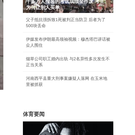
十多万人报名的考试成绩全作废 考生:
为何让别人买单
父子抵抗强拆致1死被判正当防卫 后者为了
500块丢命
伊媒发布伊朗最高领袖视频：穆杰塔巴讲话被
众人围住
烟草公司职工婚内出轨 与2名异性多次发生不
正当关系
河南西平县重大刑事案嫌疑人落网 在玉米地
里被抓获
体育要闻