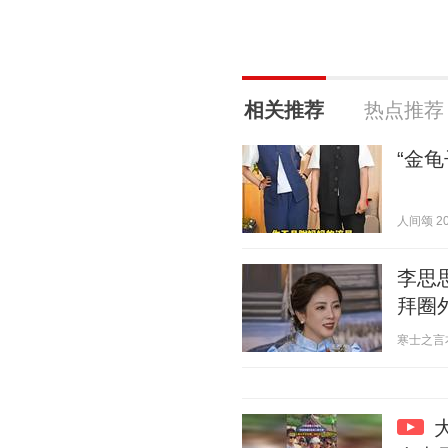
相关推荐
热点推荐
“金
人间颂 202
李思
拜圈
寒士之言本尊