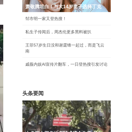
萧敬腾坦白！与大14岁妻子选择丁克
邹市明一家又登热搜！
私生子传闻后，周杰伦更多黑料被扒
王菲57岁生日没和谢霆锋一起过，而是飞云
南
戚薇内娱AI宣传片翻车，一日登热搜引发讨论
头条要闻