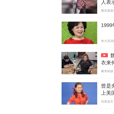
人表
重庆观资讯 2
19
夸大其词的说
衣来
枫哥闲谈 20
曾是
上美
讯崽侃天下 2