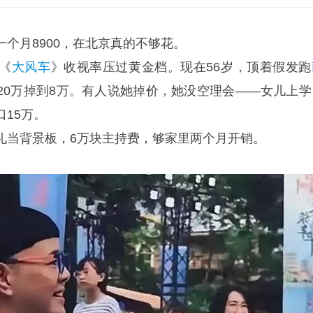
一个月8900，在北京真的不够花。
《
大风车
》收视率压过黄金档。现在56岁，顶着假发跑
20万掉到8万。有人说她掉价，她没空理会——女儿上学
15万。
礼当背景板，6万块主持费，够家里两个月开销。