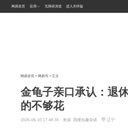
网易首页
应用
无障碍浏览
进入关怀版
网易首页
>
网易号
> 正文
金龟子亲口承认：退休
的不够花
2026-06-10 17:48:35 来源:
西楼知趣杂谈
辽宁