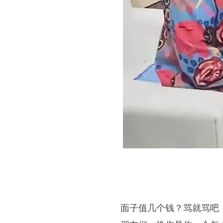
面子值几个钱？骂就骂吧