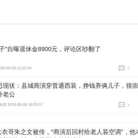
龟子”自曝退休金8900元，评论区吵翻了
6-08-08 12:25:44
3
跟贴
3
思现状：县城商演穿普通西装，挣钱养俩儿子，很
外老公
 2026-08-08 18:05:07
3
跟贴
3
大衣哥朱之文被传，“商演后回村给老人装空调”，他