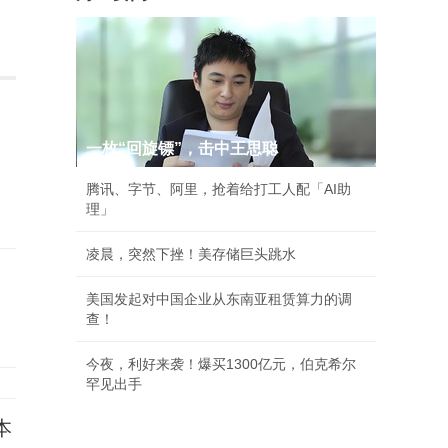
一枚“回旋镖”，击中王思聪
腾讯、字节、阿里，抢着给打工人配「AI助
理」
凌晨，突然下挫！美存储巨头跳水
崇
美国发起对中国企业从东南亚租赁算力的调
查！
今夜，利好来袭！爆买1300亿元，伯克希尔
罕见出手
本