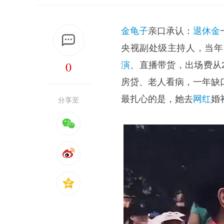
金龟子
亲口承认：
退休金
央视副处级主持人，当年
0
演
、直播带货，出场费从
房贷、老人看病，一年缺口
最扎心的是，她去
网红
婚
分享至