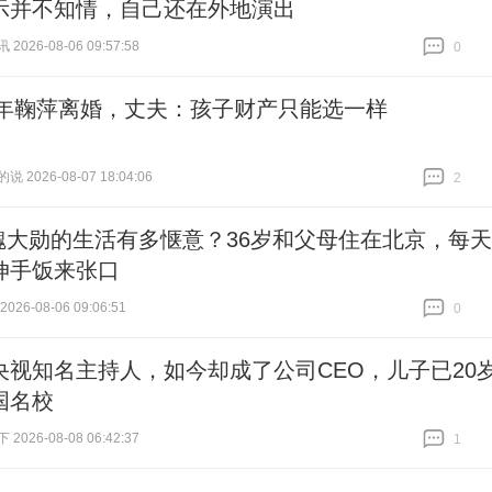
示并不知情，自己还在外地演出
026-08-06 09:57:58
0
跟贴
0
99年鞠萍离婚，丈夫：孩子财产只能选一样
 2026-08-07 18:04:06
2
跟贴
2
魏大勋的生活有多惬意？36岁和父母住在北京，每天
伸手饭来张口
26-08-06 09:06:51
0
跟贴
0
央视知名主持人，如今却成了公司CEO，儿子已20
国名校
026-08-08 06:42:37
1
跟贴
1