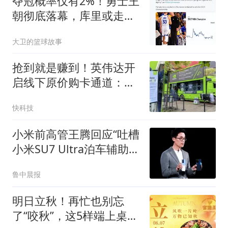
夺冠概率仅有2%！勇士王
朝彻底落幕，库里或走科
比生涯末年的老路
大卫的篮球故事
抢到就是赚到！英伟达开
启线下原价购卡通道：
RTX 5090公版限量供应
快科技
小米前高管王腾回应“吐槽
小米SU7 Ultra泊车辅助故
障”：小米汽车产品同学在
鲁中晨报
迅速跟进分析，有bug很
正常，相信一定会快速解
明日立秋！再忙也别忘
决
了“咬秋”，这5样端上桌，