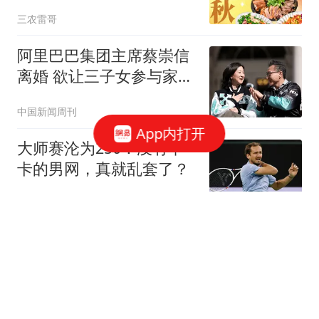
老规矩不能丢
三农雷哥
阿里巴巴集团主席蔡崇信
离婚 欲让三子女参与家族
事业
中国新闻周刊
App内打开
大师赛沦为250！没有辛
卡的男网，真就乱套了？
全网球APP
普罗韦德尔：国米氛围让
我懂去年他们为何夺冠，
很高兴来到这
懂球帝