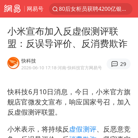
网易号
80后女柜员获聘4200亿银行副行长
郑国霖回应去景区上班被保安拦下
小米宣布加入反虚假测评联
金饰克价大幅跳涨
盟：反误导评价、反消费欺诈
多地要求领导干部带头休假
24小时不关空调 电费会更低吗
快科技
29
龚宝冬烈士安葬仪式举行
2026-06-10 17:18
·河南
·快科技官方网易号
女子利用漏洞0元买了3千台电器
快科技6月10日消息，今日，小米官方旗
浙江舟山21条水上客运航线停航
舰店官微发文宣布，响应国家号召，加入
《歌手》歌王之战帮唱嘉宾官宣
反虚假测评联盟。
新华社权威快报|我国编制完成新版全月地质图
今年4位周星驰电影配角去世
小米表示，将持续反
虚假测评
、反恶意竞