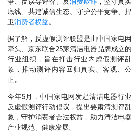
号召领导带头休假 是大家不想休吗
争、反误导评价、反
消费欺诈
，坚守真实
底线、共建诚信生态、守护公平竞争、捍
中国五箭齐发反制美国
卫
消费者权益
。
律师称“梅姨”若满75岁或不适用死刑
要给全体职工“应休尽休”的底气
据了解，反虚假测评联盟是由中国家电网
中国经济展现强大韧性和活力
牵头、京东联合25家清洁电器品牌成立的
行业组织，旨在打击行业内虚假测评乱
象，推动测评内容回归真实、客观、公
正。
今年5月，中国家电网发起清洁电器行业
反虚假测评行动倡议，提出要肃清测评乱
象，守护消费者合法权益，助力清洁电器
产业规范、健康发展。