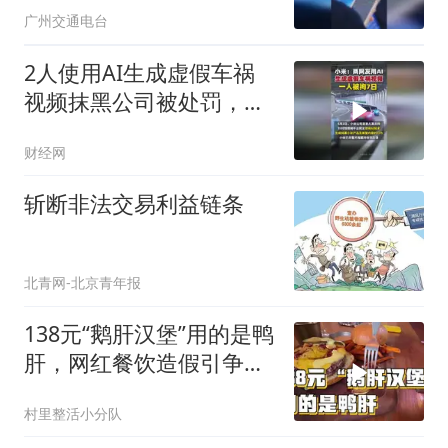
广州交通电台
2人使用AI生成虚假车祸
视频抹黑公司被处罚，小
米公司报警
财经网
斩断非法交易利益链条
北青网-北京青年报
138元“鹅肝汉堡”用的是鸭
肝，网红餐饮造假引争
议！
村里整活小分队