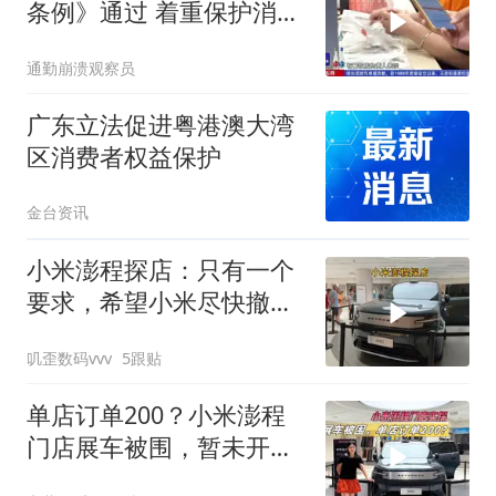
条例》通过 着重保护消费
者权益
通勤崩溃观察员
广东立法促进粤港澳大湾
区消费者权益保护
金台资讯
小米澎程探店：只有一个
要求，希望小米尽快撤掉
围挡！
叽歪数码vvv
5跟贴
单店订单200？小米澎程
门店展车被围，暂未开放
体验！