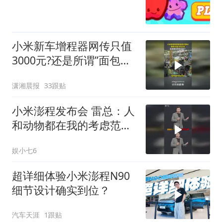
小米新车增程器网传只值
3000元?还是所谓”面包车
发动机”?
潇湘晨报
33跟贴
小米澎程发布会 雷总：人
和动物都在我的考虑范
围！
娱小七6
超详细体验小米澎程N90
细节设计确实到位？
汽车天涯
1跟贴