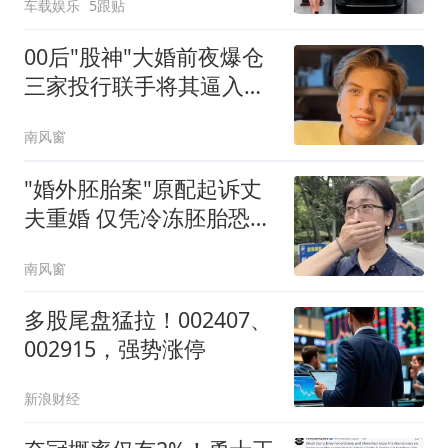
车载娱乐
5跟贴
00后"股神"大婚前夜爆仓
三家投行联手将其逼入绝
境
南风窗
"婚外胚胎案"原配起诉丈
夫重婚 仅凭冷冻胚胎恐难
认定
南风窗
多股尾盘猛拉！002407、
002915，强势涨停
新浪财经