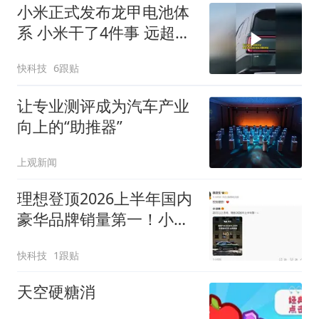
小米正式发布龙甲电池体
系 小米干了4件事 远超国
标要求
快科技
6跟贴
让专业测评成为汽车产业
向上的“助推器”
上观新闻
理想登顶2026上半年国内
豪华品牌销量第一！小米
徐洁云送上祝贺
快科技
1跟贴
天空硬糖消