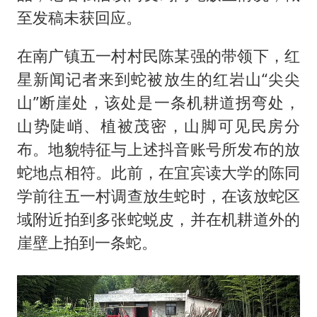
至发稿未获回应。
在南广镇五一村村民陈某强的带领下，红
星新闻记者来到蛇被放生的红岩山“尖尖
山”断崖处，该处是一条机耕道拐弯处，
山势陡峭、植被茂密，山脚可见民房分
布。地貌特征与上述抖音账号所发布的放
蛇地点相符。此前，在宜宾读大学的陈同
学前往五一村调查放生蛇时，在该放蛇区
域附近拍到多张蛇蜕皮，并在机耕道外的
崖壁上拍到一条蛇。