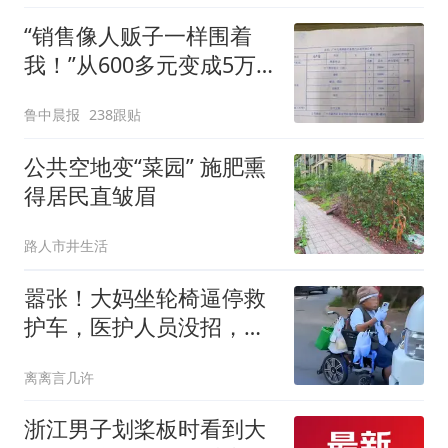
“销售像人贩子一样围着
我！”从600多元变成5万
元，57岁保洁阿姨做医美
鲁中晨报
238跟贴
后眼睛肿到流泪、视物模
糊
公共空地变“菜园” 施肥熏
得居民直皱眉
路人市井生活
嚣张！大妈坐轮椅逼停救
护车，医护人员没招，当
地人：不是第一次
离离言几许
浙江男子划桨板时看到大