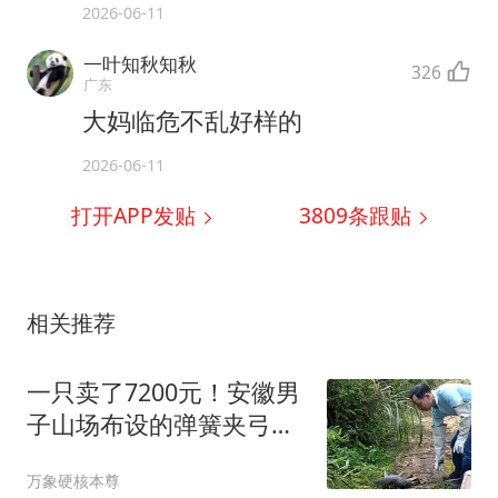
2026-06-11
一叶知秋知秋
326
广东
大妈临危不乱好样的
2026-06-11
打开APP发贴
3809
条跟贴
相关推荐
一只卖了7200元！安徽男
子山场布设的弹簧夹弓，
抓到后直接卖掉
万象硬核本尊