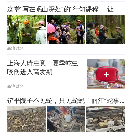
这堂“写在岷山深处”的“行知课程”，让复旦学子受益匪浅
新浪财经
上海人请注意！夏季蛇虫
咬伤进入高发期
新浪财经
铲平院子不见蛇，只见蛇蜕！丽江“蛇事”频发，这些地方须警惕