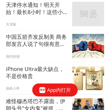
天津停水通知！明天开
始！最长8小时！这些小
区、单位将受影响...
天津族
中国五箭齐发反制美 商务
部发言人说了句很有意思
的话
现代快报
iPhone Ultra最大缺点，
不是价格贵
搞机小帝
App内打开
难怪穆杰塔巴不露面，伊
朗头号"女内鬼"被抓，泄