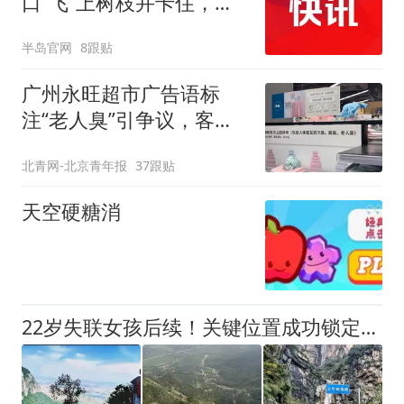
口“飞”上树枝并卡住，消
防回应：车上人员无大碍
半岛官网
8跟贴
广州永旺超市广告语标
注“老人臭”引争议，客服
回应
北青网-北京青年报
37跟贴
天空硬糖消
22岁失联女孩后续！关键位置成功锁定，并非首次独自徒步南太行