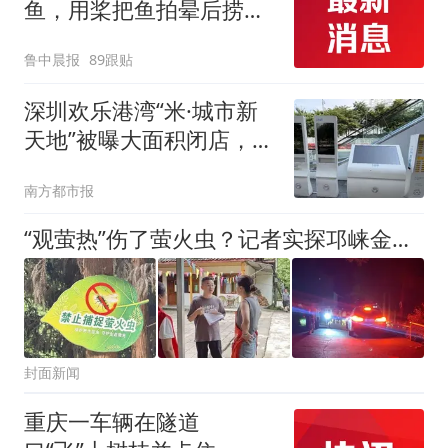
鱼，用桨把鱼拍晕后捞
起；当事人：鱼重7斤6
鲁中晨报
89跟贴
两，做成红烧辣子鱼块，
味道很好
深圳欢乐港湾“米·城市新
天地”被曝大面积闭店，记
者实探
南方都市报
“观萤热”伤了萤火虫？记者实探邛崃金山村：游客组团夜捕 政府组队护虫｜封面头条
封面新闻
重庆一车辆在隧道