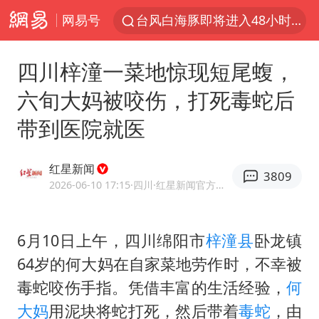
网易号
台风白海豚即将进入48小时警戒线
郑国霖回应去景区上班被保安拦下
四川梓潼一菜地惊现短尾蝮，
中央气象台发布台风黄色预警
六旬大妈被咬伤，打死毒蛇后
80后女柜员逆袭成4200亿银行副行长
带到医院就医
感觉全东北都在等7号
扎哈罗娃批广岛市长不提美国原子弹
红星新闻
3809
女子利用漏洞0元薅走3000多件家电
2026-06-10 17:15
·四川
·红星新闻官方网易号
金饰克价大幅跳涨
多地要求领导干部带头休假
6月10日上午，四川绵阳市
梓潼县
卧龙镇
64岁的何大妈在自家菜地劳作时，不幸被
对话重庆地铁吐血女孩
毒蛇咬伤手指。凭借丰富的生活经验，
何
关之琳否认与27岁模特的恋情
大妈
用泥块将蛇打死，然后带着
毒蛇
，由