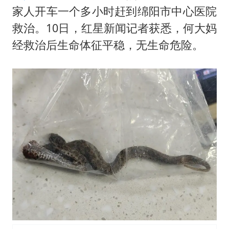
村民谈“梅姨”：叫的其实是“媒姨”
家人开车一个多小时赶到绵阳市中心医院
中方回应日本广岛核爆81周年
救治。10日，红星新闻记者获悉，何大妈
中国五箭齐发反制美国
经救治后生命体征平稳，无生命危险。
韩国到底有多热
龚宝冬烈士安葬仪式举行
中国经济展现强大韧性和活力