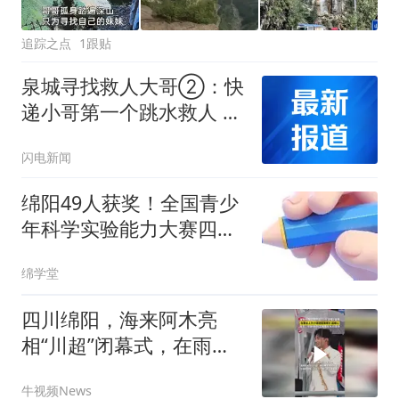
追踪之点
1跟贴
泉城寻找救人大哥②：快
递小哥第一个跳水救人 妈
妈担心又骄傲
闪电新闻
绵阳49人获奖！全国青少
年科学实验能力大赛四川
省赛获奖名单公布
绵学堂
四川绵阳，海来阿木亮
相“川超”闭幕式，在雨中
献唱《不如见一面》和
牛视频News
《来跳舞》