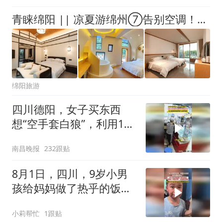
青睐绵阳 || 凉夏游绵州⑦告别空调！蝴蝶谷的这些民宿，让你住进自然里，枕着山风睡
绵阳旅游
四川德阳，女子买东西
想“空手套白狼”，利用100
元找零当场被店主识破，
南昌晚报
232跟贴
店主报警
8月1日，四川，9岁小男
孩给妈妈做了热乎的饭
菜，妈妈在一旁暖心夸赞
小莉帮忙
1跟贴